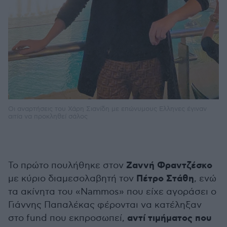
Oι αναρτήσεις του Χάρη Σιανίδη με επώνυμους Ελληνες έγιναν
αιτία να προκληθεί σάλος
Ζαννή Φραντζέσκο
Το πρώτο πουλήθηκε στον
Πέτρο Στάθη
με κύριο διαμεσολαβητή τον
, ενώ
τα ακίνητα του «Nammos» που είχε αγοράσει ο
Γιάννης Παπαλέκας φέρονται να κατέληξαν
αντί τιμήματος που
στo fund που εκπροσωπεί,