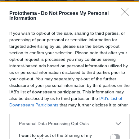
Protothema -
Do Not Process My Personal
Information
If you wish to opt-out of the sale, sharing to third parties, or
processing of your personal or sensitive information for
targeted advertising by us, please use the below opt-out
section to confirm your selection. Please note that after your
Αννα και Τέα Πρέλεβιτς πέρασαν μαγικές στιγμές στο Ντουμπάι και
opt-out request is processed you may continue seeing
φρόντισαν να το μοιραστούν με τους ακολούθους τους στα Μέσα
Κοινωνικής Δικτύωσης αναρτώντας εντυπωσιακές φωτογραφίες
interest-based ads based on personal information utilized by
τους
us or personal information disclosed to third parties prior to
your opt-out. You may separately opt-out of the further
disclosure of your personal information by third parties on the
IAB’s list of downstream participants. This information may
also be disclosed by us to third parties on the
IAB’s List of
Downstream Participants
that may further disclose it to other
third parties.
Please note that this website/app uses one or more Google
Personal Data Processing Opt Outs
services and may gather and store information including but
not limited to your visit or usage behaviour. You may click to
I want to opt-out of the Sharing of my