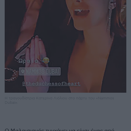
Η τραγουδίστρια Κατερίνα Λιόλιου στο πάρτυ του «Νammos
Dubai».
Ο Μαλαισιανός τυγχάνει να είναι ένας από