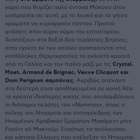
χώρο που θυμίζει πολύ έντονα Μύκονο όταν
εισέρχεσαι σε αυτό, με το λευκό και τα γήινα
χρώματα να κυριαρχούν παντού. Πρoτού
φτάσεις στον κύριο χώρο του εστιατορίου,
δεσπόζουν στα δεξιά δύο τεράστιες βιτρίνες,
στην πρώτη εκ των οποίων αναπαύονται στις
κατάλληλες θερμοκρασίες τα εκλεκτά κρασιά
Crystal,
από τη Γαλλία και την Ιταλία μαζί με τις
Moet, Armand de Brignac, Veuve Clicquot και
Dom Perignon σαμπάνιες.
Ακριβώς απέναντι
στη δεύτερη είναι αποθηκευμένα σε κοινή θέα
τα κρέατα ιδιαίτερης κοπής που απολαμβάνουν
οι διάσημοι πελάτες του «Nammos», όπως ο
σεΐχης του Ντουμπάι και αντιπρόεδρος των
Ηνωμένων Αραβικών Εμιράτων Μοχάμεντ μπιν
Ρασίντ αλ Μακτούμ. Εσχάτως τα απόλαυσαν
και κάποιοι Ελληνες που επέλεξαν το Ντουμπάι