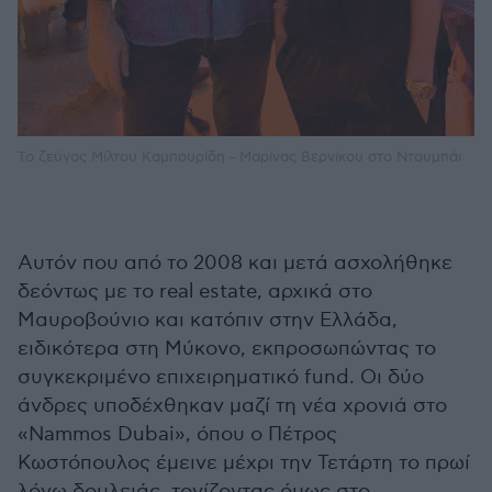
Το ζεύγος Μίλτου Καμπουρίδη - Μαρίνας Βερνίκου στο Ντουμπάι
Αυτόν που από το 2008 και μετά ασχολήθηκε
δεόντως με το real estate, αρχικά στο
Μαυροβούνιο και κατόπιν στην Ελλάδα,
ειδικότερα στη Μύκονο, εκπροσωπώντας το
συγκεκριμένο επιχειρηματικό fund. Οι δύο
άνδρες υποδέχθηκαν μαζί τη νέα χρονιά στο
«Nammos Dubai», όπου ο Πέτρος
Κωστόπουλος έμεινε μέχρι την Τετάρτη το πρωί
λόγω δουλειάς, τονίζοντας όμως στο