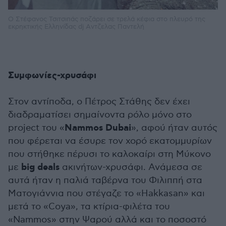
O Στέφανος Τσιτσιπάς ποζάρει σε τρελά κέφια στο πλευρό της
εκρηκτικής Ελληνίδας dj Aντζελας Παντελή
Συμφωνίες-χρυσάφι
Στον αντίποδα, ο Πέτρος Στάθης δεν έχει
διαδραματίσει σημαίνοντα ρόλο μόνο στο
Nammos Dubai
project του «
», αφού ήταν αυτός
που φέρεται να έσυρε τον χορό εκατομμυρίων
που στήθηκε πέρυσι το καλοκαίρι στη Μύκονο
big deals
με
ακινήτων-χρυσάφι. Ανάμεσα σε
αυτά ήταν η παλιά ταβέρνα του Φιλιππή στα
Ματογιάννια που στέγαζε το «Hakkasan» και
μετά το «Coya», τα κτίρια-φιλέτα του
«Nammos» στην Ψαρού αλλά και το ποσοστό