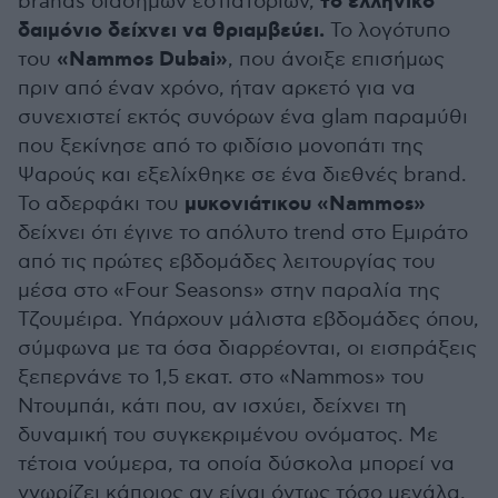
το ελληνικό
brands διάσημων εστιατορίων,
δαιμόνιο δείχνει να θριαμβεύει.
Το λογότυπο
«Nammos Dubai»
του
, που άνοιξε επισήμως
πριν από έναν χρόνο, ήταν αρκετό για να
συνεχιστεί εκτός συνόρων ένα glam παραμύθι
που ξεκίνησε από το φιδίσιο μονοπάτι της
Ψαρούς και εξελίχθηκε σε ένα διεθνές brand.
μυκονιάτικου «Nammos»
Το αδερφάκι του
δείχνει ότι έγινε το απόλυτο trend στο Εμιράτο
από τις πρώτες εβδομάδες λειτουργίας του
μέσα στο «Four Seasons» στην παραλία της
Τζουμέιρα. Υπάρχουν μάλιστα εβδομάδες όπου,
σύμφωνα με τα όσα διαρρέονται, οι εισπράξεις
ξεπερνάνε το 1,5 εκατ. στο «Nammos» του
Ντουμπάι, κάτι που, αν ισχύει, δείχνει τη
δυναμική του συγκεκριμένου ονόματος. Με
τέτοια νούμερα, τα οποία δύσκολα μπορεί να
γνωρίζει κάποιος αν είναι όντως τόσο μεγάλα,