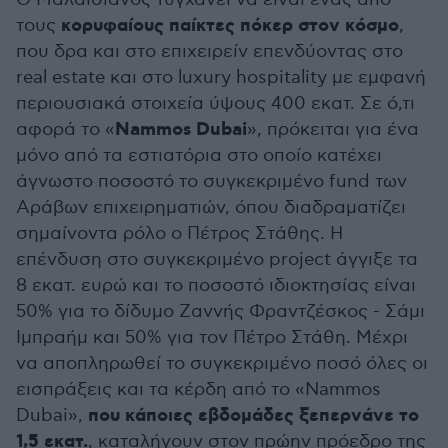
κορυφαίους παίκτες πόκερ στον κόσμο
τους
,
που δρα και στο επιχειρείν επενδύοντας στο
real estate και στο luxury hospitality με εμφανή
περιουσιακά στοιχεία ύψους 400 εκατ. Σε ό,τι
Nammos Dubai
αφορά το «
», πρόκειται για ένα
μόνο από τα εστιατόρια στο οποίο κατέχει
άγνωστο ποσοστό το συγκεκριμένο fund των
Αράβων επιχειρηματιών, όπου διαδραματίζει
σημαίνοντα ρόλο ο Πέτρος Στάθης. Η
επένδυση στο συγκεκριμένο project άγγιξε τα
8 εκατ. ευρώ και το ποσοστό ιδιοκτησίας είναι
50% για το δίδυμο Ζαννής Φραντζέσκος - Σάμι
Ιμπραήμ και 50% για τον Πέτρο Στάθη. Μέχρι
να αποπληρωθεί το συγκεκριμένο ποσό όλες οι
εισπράξεις και τα κέρδη από το «Nammos
που κάποιες εβδομάδες ξεπερνάνε το
Dubai»,
1,5 εκατ.
, καταλήγουν στον πρώην πρόεδρο της