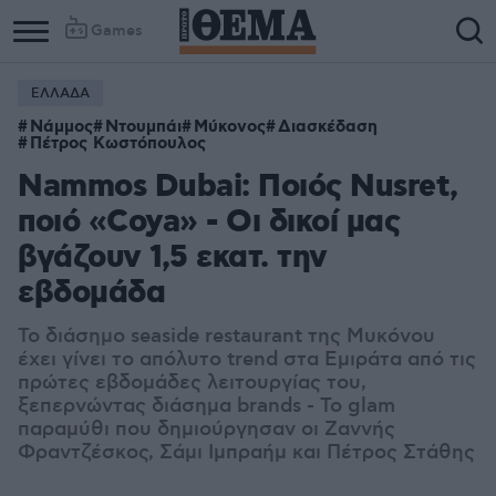
Games
ΕΛΛΑΔΑ
Νάμμος
Ντουμπάι
Μύκονος
Διασκέδαση
Πέτρος Κωστόπουλος
Nammos Dubai: Ποιός Nusret,
ποιό «Coya» - Οι δικοί μας
βγάζουν 1,5 εκατ. την
εβδομάδα
Το διάσημο seaside restaurant της Μυκόνου
έχει γίνει το απόλυτο trend στα Εμιράτα από τις
πρώτες εβδομάδες λειτουργίας του,
ξεπερνώντας διάσημα brands - Το glam
παραμύθι που δημιούργησαν οι Ζαννής
Φραντζέσκος, Σάμι Ιμπραήμ και Πέτρος Στάθης