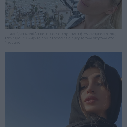
Η Βικτώρια Καρύδα και η Σοφία Χαρμαντά ήταν ανάμεσα στους
επώνυμους Ελληνες που πέρασαν τις ημέρες των γιορτών στο
Ντουμπάι