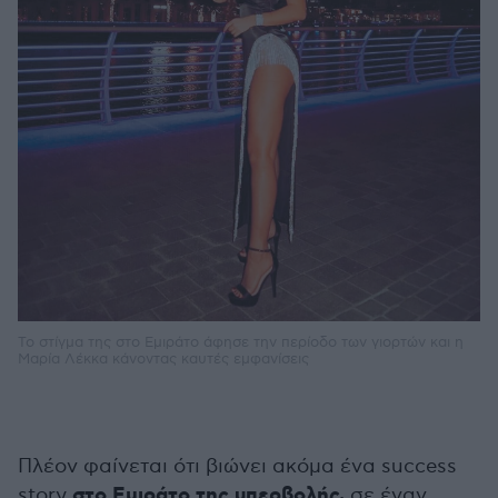
To στίγμα της στο Εμιράτο άφησε την περίοδο των γιορτών και η
Μαρία Λέκκα κάνοντας καυτές εμφανίσεις
Πλέον φαίνεται ότι βιώνει ακόμα ένα success
στο Εμιράτο της υπερβολής,
story
σε έναν