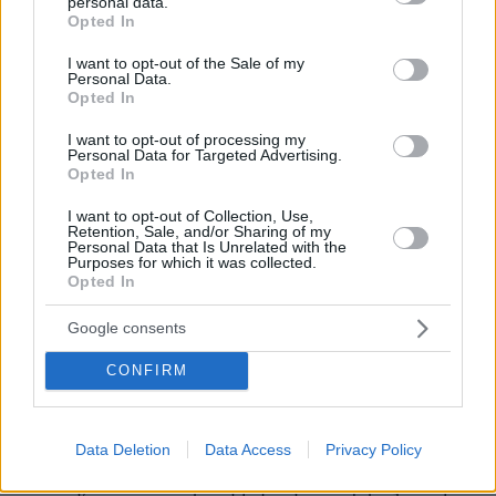
personal data.
grant or deny consent to Google and its third-party tags to
Opted In
use your data for below specified purposes in below Google
consent section.
I want to opt-out of the Sale of my
Personal Data.
Opted In
I want to opt-out of processing my
Personal Data for Targeted Advertising.
Opted In
I want to opt-out of Collection, Use,
Retention, Sale, and/or Sharing of my
Personal Data that Is Unrelated with the
Purposes for which it was collected.
Opted In
Google consents
CONFIRM
Ηταν ένα ταξίδι για δουλειά και λίγη αναψυχή,
Data Deletion
Data Access
Privacy Policy
σύμφωνα με το περιβάλλον του, ενώ, όπως είπε
ο ίδιος, εδώ και λίγους μήνες συνεργάζεται με