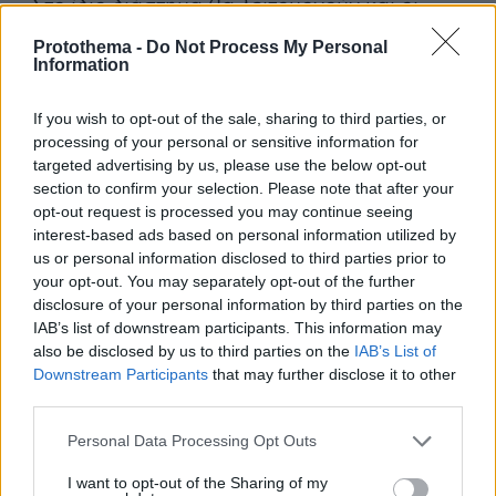
· Στο ίδιο διάστημα θα λειτουργούν και οι
λαϊκές αγορές, αλλά με πρόσθετα μέτρα,
Protothema -
Do Not Process My Personal
δηλαδή με τη συμμετοχή του 50% των
Information
δραστηριοποιούμενων, λειτουργία παράλληλων
If you wish to opt-out of the sale, sharing to third parties, or
αγορών και απόσταση πάγκων 5 μέτρων.
processing of your personal or sensitive information for
targeted advertising by us, please use the below opt-out
section to confirm your selection. Please note that after your
opt-out request is processed you may continue seeing
interest-based ads based on personal information utilized by
us or personal information disclosed to third parties prior to
your opt-out. You may separately opt-out of the further
disclosure of your personal information by third parties on the
IAB’s list of downstream participants. This information may
also be disclosed by us to third parties on the
IAB’s List of
Downstream Participants
that may further disclose it to other
third parties.
Please note that this website/app uses one or more Google
Personal Data Processing Opt Outs
services and may gather and store information including but
not limited to your visit or usage behaviour. You may click to
I want to opt-out of the Sharing of my