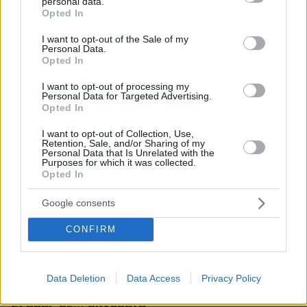
personal data.
grant or deny consent to Google and its third-party tags to
Opted In
Σύσκεψη για τα… κομμωτήρια
use your data for below specified purposes in below Google
consent section.
I want to opt-out of the Sale of my
Personal Data.
Opted In
I want to opt-out of processing my
Δύο ημέρες παράταση για την υπαγωγή τους
Personal Data for Targeted Advertising.
στην καραντίνα πήραν τα
κομμωτήρια
, τα
Opted In
κουρεία
κέντρα αισθητικής
και τα
, αφού
I want to opt-out of Collection, Use,
απασχόλησαν ειδική κυβερνητική σύσκεψη. Με
Retention, Sale, and/or Sharing of my
Personal Data that Is Unrelated with the
τους αρμόδιους φορείς να αφουγκράζονται την
Purposes for which it was collected.
Opted In
ανάγκη για έναν ελάχιστο χρόνο
προετοιμασίας των πολιτών ενόψει του
Google consents
αυτοπεριορισμού, δόθηκε τελικά η δυνατότητα
CONFIRM
μπορούν να λειτουργήσουν το Σάββατο 7
να
Νοεμβρίου και Κυριακή 8 Νοεμβρίου
, παύοντας
κάθε δραστηριότητα τη Δευτέρα 9 Νοεμβρίου.
Data Deletion
Data Access
Privacy Policy
Έξοδος με… μηνύματα