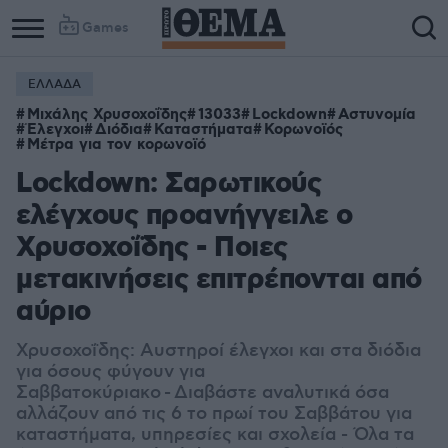
Games
ΕΛΛΑΔΑ
Μιχάλης Χρυσοχοΐδης
13033
Lockdown
Αστυνομία
Έλεγχοι
Διόδια
Καταστήματα
Κορωνοϊός
Μέτρα για τον κορωνοϊό
Lockdown: Σαρωτικούς
ελέγχους προανήγγειλε ο
Χρυσοχοΐδης - Ποιες
μετακινήσεις επιτρέπονται από
αύριο
Χρυσοχοΐδης: Αυστηροί έλεγχοι και στα διόδια
για όσους φύγουν για
Σαββατοκύριακο
- Διαβάστε αναλυτικά όσα
αλλάζουν από τις 6 το πρωί του Σαββάτου για
καταστήματα, υπηρεσίες και σχολεία - Όλα τα