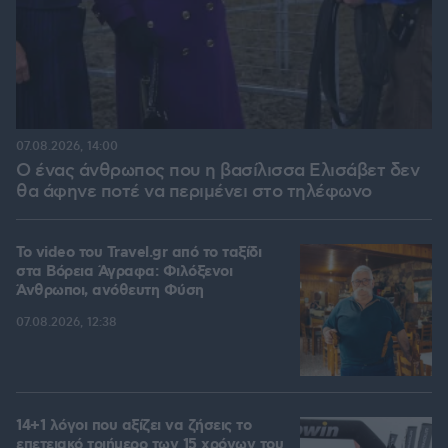
07.08.2026, 14:00
Ο ένας άνθρωπος που η βασίλισσα Ελισάβετ δεν
θα άφηνε ποτέ να περιμένει στο τηλέφωνο
To video του Travel.gr από το ταξίδι
στα Βόρεια Άγραφα: Φιλόξενοι
Άνθρωποι, ανόθευτη Φύση
07.08.2026, 12:38
14+1 λόγοι που αξίζει να ζήσεις το
επετειακό τριήμερο των 15 χρόνων του