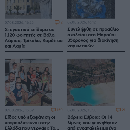
2
07.08.2026, 16:12
07.08.2026, 16:25
Συνελήφθη σε προαύλιο
Στεγαστικό επίδομα σε
σχολείου στο Μαρούσι
1.120 φοιτητές σε Βόλο,
35χρονος για διακίνηση
Λάρισα, Τρίκαλα, Καρδίτσα
ναρκωτικών
και Λαμία
150
21
07.08.2026, 15:59
07.08.2026, 15:58
Είδος υπό εξαφάνιση οι
Βόρεια Εύβοια: Οι 14
υπερπολύτεκνοι στην
λίμνες που γεννήθηκαν
Ελλάδα που γερνάει: Τα...
από εγκαταλελειμμένα