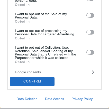
personal data.
για το φονικό στην Κυψέλη και η
grant or deny consent to Google and its third-party tags to
Opted In
σιωπή στην απολογία
use your data for below specified purposes in below Google
consent section.
I want to opt-out of the Sale of my
356
07.08.2026, 07:19
Personal Data.
Opted In
22 χρόνια από τα εγκαίνια της
I want to opt-out of processing my
Personal Data for Targeted Advertising.
γέφυρας Ρίου-Αντιρρίου: Αντέχει
Opted In
πρόσκρουση με δεξαμενόπλοιο,
τυφώνες και κόστισε 800 εκατ. ευρώ
I want to opt-out of Collection, Use,
Retention, Sale, and/or Sharing of my
31
07.08.2026, 09:08
Personal Data that Is Unrelated with the
Purposes for which it was collected.
Opted In
Βόρεια Εύβοια: Οι 14 λίμνες που
Google consents
γεννήθηκαν από εγκαταλελειμμένα
μεταλλεία δημιουργώντας ένα
CONFIRM
μοναδικό οικοσύστημα, δείτε
αεροφωτογραφίες
21
07.08.2026, 15:58
Data Deletion
Data Access
Privacy Policy