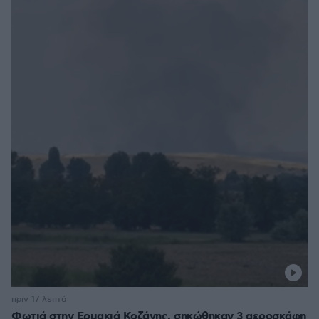
πριν 17 λεπτά
Φωτιά στην Ερμακιά Κοζάνης, σηκώθηκαν 3 αεροσκάφη