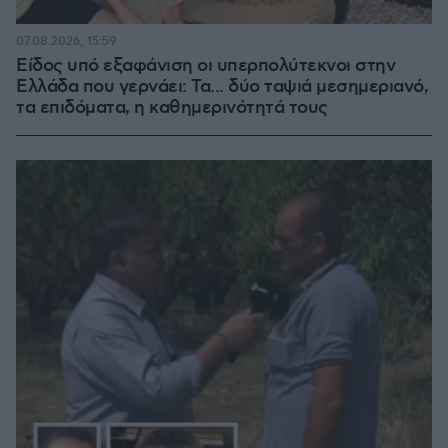
07.08.2026, 15:59
Είδος υπό εξαφάνιση οι υπερπολύτεκνοι στην
Ελλάδα που γερνάει: Τα... δύο ταψιά μεσημεριανό,
τα επιδόματα, η καθημερινότητά τους