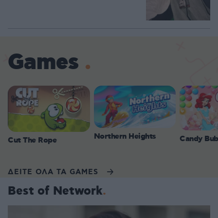
Games
Northern Heights
Candy Bub
Cut The Rope
ΔΕΙΤΕ ΟΛΑ ΤΑ GAMES
Best of Network