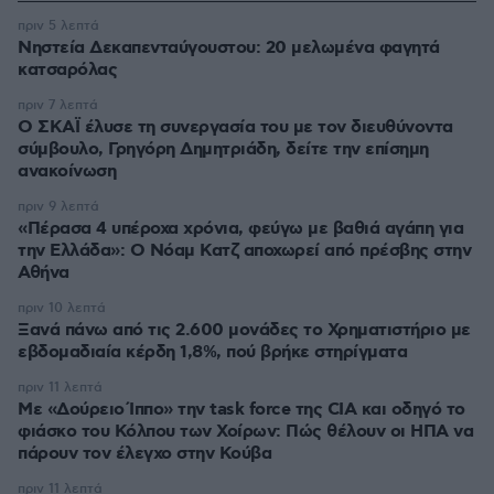
πριν 5 λεπτά
Νηστεία Δεκαπενταύγουστου: 20 μελωμένα φαγητά
κατσαρόλας
πριν 7 λεπτά
Ο ΣΚΑΪ έλυσε τη συνεργασία του με τον διευθύνοντα
σύμβουλο, Γρηγόρη Δημητριάδη, δείτε την επίσημη
ανακοίνωση
πριν 9 λεπτά
«Πέρασα 4 υπέροχα χρόνια, φεύγω με βαθιά αγάπη για
την Ελλάδα»: Ο Νόαμ Κατζ αποχωρεί από πρέσβης στην
Αθήνα
πριν 10 λεπτά
Ξανά πάνω από τις 2.600 μονάδες το Χρηματιστήριο με
εβδομαδιαία κέρδη 1,8%, πού βρήκε στηρίγματα
πριν 11 λεπτά
Με «Δούρειο Ίππο» την task force της CIA και οδηγό το
φιάσκο του Κόλπου των Χοίρων: Πώς θέλουν οι ΗΠΑ να
πάρουν τον έλεγχο στην Κούβα
πριν 11 λεπτά