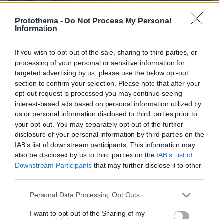
Protothema -
Do Not Process My Personal
Information
If you wish to opt-out of the sale, sharing to third parties, or
processing of your personal or sensitive information for
targeted advertising by us, please use the below opt-out
section to confirm your selection. Please note that after your
opt-out request is processed you may continue seeing
interest-based ads based on personal information utilized by
us or personal information disclosed to third parties prior to
07.08.2026, 13:17
your opt-out. You may separately opt-out of the further
Ο οδηγός του φορτηγού περιγράφει πώς έγινε το
disclosure of your personal information by third parties on the
τροχαίο με τους νεκρούς μάνα και γιο στις Σέρρες,
IAB’s list of downstream participants. This information may
η 43χρονη και ο 21χρονος πήγαιναν μαζί για
also be disclosed by us to third parties on the
IAB’s List of
δουλειά
Downstream Participants
that may further disclose it to other
third parties.
Please note that this website/app uses one or more Google
«Δεν το πιστεύουμε», λένε οι
Personal Data Processing Opt Outs
services and may gather and store information including but
Αμερικανοί που υιοθέτησαν τον
Αφγανό στη Λέσβο - Η αρχική εκδοχή
not limited to your visit or usage behaviour. You may click to
I want to opt-out of the Sharing of my