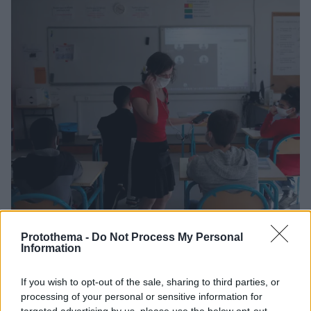
Protothema -
Do Not Process My Personal
Information
15.11.2021, 15:51
If you wish to opt-out of the sale, sharing to third parties, or
Υποχρεωτική χρήση μάσκας από σήμερα για τους
processing of your personal or sensitive information for
μαθητές δημοτικού στη Γαλλία
targeted advertising by us, please use the below opt-out