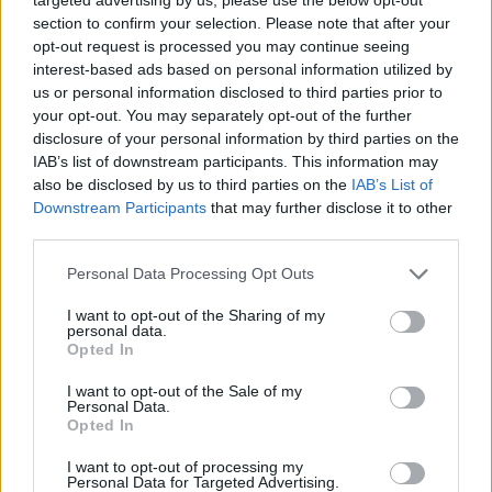
section to confirm your selection. Please note that after your
Το μέτρο είχε αρθεί τον Σεπτέμβριο στα
opt-out request is processed you may continue seeing
διαμερίσματα της χώρας με τις λιγότερες μολύνσεις -
interest-based ads based on personal information utilized by
Περιοριστικά μέτρα σε ισχύ στη βόρεια Γαλλία για
us or personal information disclosed to third parties prior to
όσους έρχονται από το Βέλγιο
your opt-out. You may separately opt-out of the further
disclosure of your personal information by third parties on the
IAB’s list of downstream participants. This information may
also be disclosed by us to third parties on the
IAB’s List of
Downstream Participants
that may further disclose it to other
third parties.
Please note that this website/app uses one or more Google
Personal Data Processing Opt Outs
services and may gather and store information including but
not limited to your visit or usage behaviour. You may click to
I want to opt-out of the Sharing of my
personal data.
grant or deny consent to Google and its third-party tags to
Opted In
use your data for below specified purposes in below Google
consent section.
I want to opt-out of the Sale of my
Personal Data.
Opted In
I want to opt-out of processing my
Personal Data for Targeted Advertising.