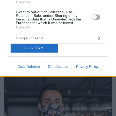
Opted In
I want to opt-out of Collection, Use,
Retention, Sale, and/or Sharing of my
Personal Data that Is Unrelated with the
Purposes for which it was collected.
Opted In
23.10.2020, 13:28
Google consents
Τι πρέπει να ξέρεις για τον καιρό στην Αθήνα το
Σαββατοκύριακο - Χάρτες του meteo
CONFIRM
Ο καιρός στην Αθήνα - Πρώτο Σαββατοκύριακο με
επιβολή μάσκας και σε εξωτερικούς χώρους
Data Deletion
Data Access
Privacy Policy