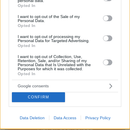
personal data.
grant or deny consent to Google and its third-party tags to
Opted In
use your data for below specified purposes in below Google
consent section.
I want to opt-out of the Sale of my
protothema
·
7 - 193208
Personal Data.
Opted In
Στην
Κάπως έτσι φθάσαμε στα κακά μαντάτα.
I want to opt-out of processing my
επικοινωνία που ακολουθεί ακούγεται ο
Personal Data for Targeted Advertising.
Opted In
αξιωματικός που πέταξε πάνω από τη φωτιά με
το συντονιστικό ελικόπτερο
(έχει πλέον κατέβει
I want to opt-out of Collection, Use,
Retention, Sale, and/or Sharing of my
να
και βρίσκεται στη Λ. Μαραθώνος)
Personal Data that Is Unrelated with the
Purposes for which it was collected.
ενημερώνει τον υπαρχηγό
. Προσέξτε πως ο
Opted In
τελευταίος του ζητά να τον καλέσει στο κινητό
του. Προφανώς για να μην υπάρχει καταγραφή
Google consents
Η ώρα είναι 18:57:49
των συνομιλιών τους.
!
CONFIRM
Data Deletion
Data Access
Privacy Policy