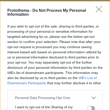
protothema
·
6 - 181014
Protothema -
Do Not Process My Personal
Information
Λεπτομέρεια: πολλά εναέρια δεν πετούσαν,
καθώς δε μπορούσαν να απογειωθούν.
If you wish to opt-out of the sale, sharing to third parties, or
Σύμφωνα με τον κανονισμό θα έπρεπε να έχει
processing of your personal or sensitive information for
προβλεφθεί η μεταστάθμευσή τους σε
targeted advertising by us, please use the below opt-out
section to confirm your selection. Please note that after your
αεροδρόμια χωρίς απαγορευτικές συνθήκες.
opt-out request is processed you may continue seeing
interest-based ads based on personal information utilized by
ανέλαβαν οι
Τα έμπλεξαν οι «ειδικοί»,
us or personal information disclosed to third parties prior to
υπουργοί
!
your opt-out. You may separately opt-out of the further
disclosure of your personal information by third parties on the
IAB’s list of downstream participants. This information may
also be disclosed by us to third parties on the
IAB’s List of
Downstream Participants
that may further disclose it to other
third parties.
Please note that this website/app uses one or more Google
Personal Data Processing Opt Outs
services and may gather and store information including but
not limited to your visit or usage behaviour. You may click to
I want to opt-out of the Sharing of my