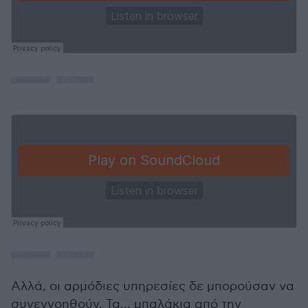
protothema
·
1 - 172204
protothema
·
2 - 192131
Αλλά, οι αρμόδιες υπηρεσίες δε μπορούσαν να
συνεννοηθούν. Τα... μπαλάκια από την