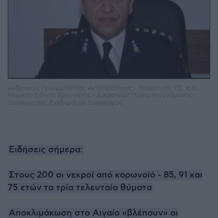
Ανδριανός Γκουρμπάτσης Αντιστράτηγος - Υπαρχηγός ΠΣ, ε.α,
Νομικός Ειδικός Ερευνητής - Δικαστικός Πραγματογνώμονας
Διερεύνησης Εγκλημάτων Εμπρησμού
Ειδήσεις σήμερα:
Στους 200 οι νεκροί από κορωνοϊό - 85, 91 και
75 ετών τα τρία τελευταία θύματα
Αποκλιμάκωση στο Αιγαίο «βλέπουν» οι