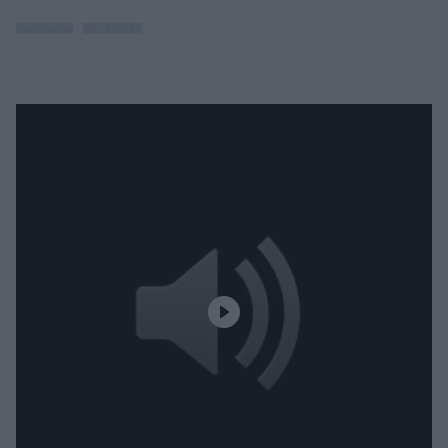
protothema
·
10 - 214025