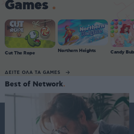
Games
Northern Heights
Candy Bub
Cut The Rope
ΔΕΙΤΕ ΟΛΑ ΤΑ GAMES
Best of Network