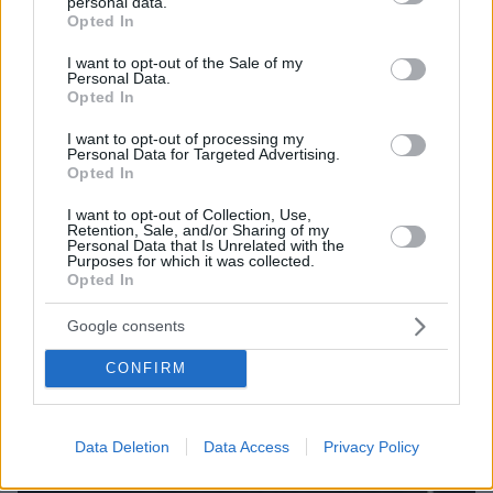
personal data.
grant or deny consent to Google and its third-party tags to
Opted In
use your data for below specified purposes in below Google
πριν 31 λεπτά
Daphne Lawrence: Όταν οι φίλοι μου διηγούνται
consent section.
I want to opt-out of the Sale of my
πράγματα που τους συνέβησαν, εγώ αυτά θα τα κάνω
Personal Data.
τραγούδι
Opted In
πριν 33 λεπτά
I want to opt-out of processing my
Το λάθος που κάνουμε όταν κόβουμε το καρπούζι και
Personal Data for Targeted Advertising.
Opted In
χαλάει πιο γρήγορα
πριν 33 λεπτά
I want to opt-out of Collection, Use,
Retention, Sale, and/or Sharing of my
Ο Οδυσσέας ταξίδευε με πλοίο των Βίκινγκς; Η επιλογή
Personal Data that Is Unrelated with the
του Νόλαν και η αληθινή μυκηναϊκή ναυπηγική
Purposes for which it was collected.
Opted In
ΔΕΙΤΕ ΟΛΕΣ ΤΙΣ ΕΙΔΗΣΕΙΣ
Google consents
CONFIRM
ΤΑ ΠΙΟ ΔΗΜΟΦΙΛΗ
Data Deletion
Data Access
Privacy Policy