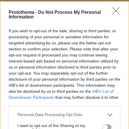
καύσιμα του σκάφους είναι το μυστικό συστατικό;» του
γράφουν
Protothema -
Do Not Process My Personal
Information
πριν 19 λεπτά
Πυρκαγιά σε ακατοίκητο κτήριο στην Κουμουνδούρου,
απεγκλωβίστηκε ένα άτομο
If you wish to opt-out of the sale, sharing to third parties, or
processing of your personal or sensitive information for
πριν 20 λεπτά
targeted advertising by us, please use the below opt-out
Τα νέα nepo babies που κάνουν απόβαση στο Hollywood
section to confirm your selection. Please note that after your
πριν 28 λεπτά
opt-out request is processed you may continue seeing
Kαύσωνας: Ένας καθηγητής δίνει συμβουλές για να μην
interest-based ads based on personal information utilized by
εξαντληθούμε από τη ζέστη
us or personal information disclosed to third parties prior to
your opt-out. You may separately opt-out of the further
πριν 30 λεπτά
disclosure of your personal information by third parties on the
Πρέπει τελικά να πλένουμε το πρόσωπό μας κάθε πρωί;
IAB’s list of downstream participants. This information may
Η απάντηση ίσως σας εκπλήξει
also be disclosed by us to third parties on the
IAB’s List of
πριν 30 λεπτά
Downstream Participants
that may further disclose it to other
Χαρδαλιάς: Καμία ανεμογεννήτρια σε καμένες και
third parties.
αναδασωτέες περιοχές της Αττικής
Please note that this website/app uses one or more Google
Personal Data Processing Opt Outs
πριν 31 λεπτά
services and may gather and store information including but
Η Χώρα, η Άνω Μεριά, η Χρυσοσπηλιά -Όλα όσα αξίζει
not limited to your visit or usage behaviour. You may click to
I want to opt-out of the Sharing of my
να δείτε στη Φολέγανδρο