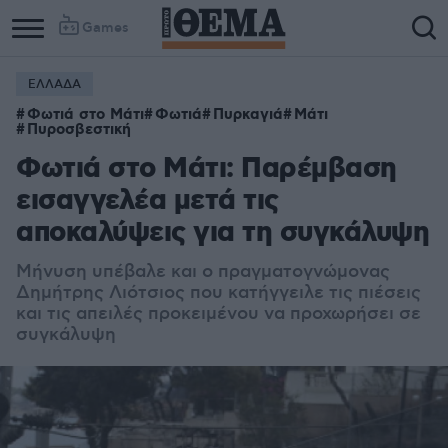
Games
ΕΛΛΑΔΑ
Column
Column
Φωτιά στο Μάτι
Φωτιά
Πυρκαγιά
Μάτι
1
2
Πυροσβεστική
Φωτιά στο Μάτι: Παρέμβαση
εισαγγελέα μετά τις
αποκαλύψεις για τη συγκάλυψη
Μήνυση υπέβαλε και ο πραγματογνώμονας
Δημήτρης Λιότσιος
που κατήγγειλε τις πιέσεις
και τις απειλές προκειμένου να προχωρήσει σε
συγκάλυψη