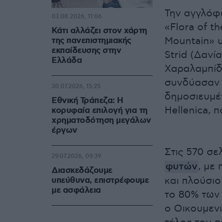
Την αγγλόφ
03.08.2026, 11:06
«Flora of th
Κάτι αλλάζει στον χάρτη
Mountain» υ
της πανεπιστημιακής
εκπαίδευσης στην
Strid (Δανί
Ελλάδα
Χαραλαμπίδ
συνδύασαν γ
30.07.2026, 15:25
δημοσιευμέ
Εθνική Τράπεζα: Η
Hellenica, 
κορυφαία επιλογή για τη
χρηματοδότηση μεγάλων
έργων
Στις 570 σ
29.07.2026, 09:39
φυτών
, με
Διασκεδάζουμε
και πλούσι
υπεύθυνα, επιστρέφουμε
με ασφάλεια
το 80% των 
ο Οικουμεν