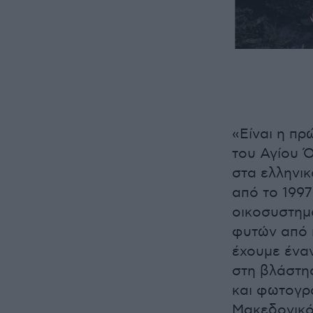
«Είναι η πρ
του Αγίου 
στα ελληνικ
από το 199
οικοσυστημ
φυτών από 
έχουμε ένα
στη βλάστη
και φωτογρ
Μακεδονικό