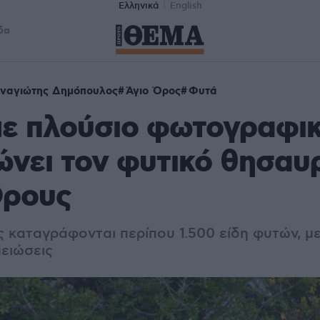
Ελληνικά
English
δα
ναγιώτης Δημόπουλος
Άγιο Όρος
Φυτά
με πλούσιο φωτογραφικ
νει τον φυτικό θησαυ
Όρους
ς καταγράφονται περίπου 1.500 είδη φυτών, μ
μειώσεις