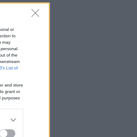
sonal or
ection to
ou may
 personal
out of the
 downstream
B’s List of
er and store
to grant or
ed purposes