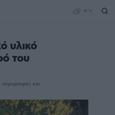
35
°C
ό υλικό
ρό του
ε περιγραφές και