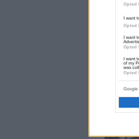
Opted 
I want t
Opted 
I want 
Advertis
Opted 
I want t
of my P
was col
Opted 
Google 