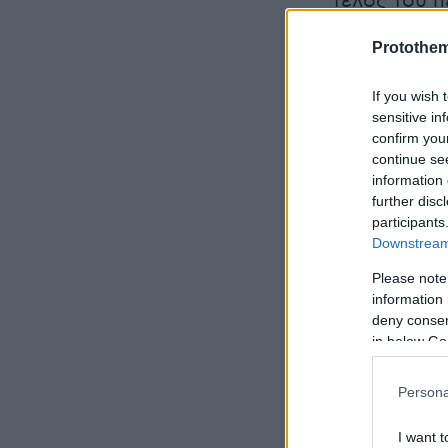
τέλος του 
Άθω (1:75.00
Protothe
If you wish 
sensitive in
confirm you
continue se
information 
further disc
participants
Downstream 
Please note
information 
deny consent
in below Go
Persona
I want t