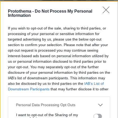
Protothema -
Do Not Process My Personal
Information
If you wish to opt-out of the sale, sharing to third parties, or
processing of your personal or sensitive information for
targeted advertising by us, please use the below opt-out
section to confirm your selection. Please note that after your
opt-out request is processed you may continue seeing
interest-based ads based on personal information utilized by
us or personal information disclosed to third parties prior to
your opt-out. You may separately opt-out of the further
06.08.2026, 12:10
disclosure of your personal information by third parties on the
Πήγαν να κλέψουν καλώδια στον Άγιο Στέφανο, ο
IAB’s list of downstream participants. This information may
ένας έπαθε ηλεκτροπληξία και έπεσε από ύψος, οι
also be disclosed by us to third parties on the
IAB’s List of
δύο συνεργοί του τον παράτησαν νεκρό σε
Downstream Participants
that may further disclose it to other
αυτοκίνητο
third parties.
Please note that this website/app uses one or more Google
Personal Data Processing Opt Outs
services and may gather and store information including but
not limited to your visit or usage behaviour. You may click to
I want to opt-out of the Sharing of my