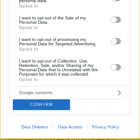
personal data.
grant or deny consent to Google and its third-party tags to
Opted In
use your data for below specified purposes in below Google
consent section.
I want to opt-out of the Sale of my
Personal Data.
Opted In
I want to opt-out of processing my
Personal Data for Targeted Advertising.
Opted In
I want to opt-out of Collection, Use,
Retention, Sale, and/or Sharing of my
Personal Data that Is Unrelated with the
Purposes for which it was collected.
Opted In
Google consents
CONFIRM
06.08.2026, 09:18
Data Deletion
Data Access
Privacy Policy
Νεαρή γυναίκα με ακατέργαστη ομορφιά από την
Αιθιοπία έγινε viral, δείτε την εντυπωσιακή