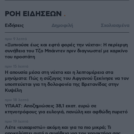
ΡΟΗ ΕΙΔΗΣΕΩΝ
Ειδήσεις
Δημοφιλή
Σχολιασμένα
πριν 9 λεπτά
«Ξυπνούσε έως και εφτά φορές την νύχτα»: Η περίεργη
συνήθεια του Τζο Μπάιντεν πριν διαγνωστεί με καρκίνο
του προστάτη
πριν 15 λεπτά
Η απουσία μέσα στη νύχτα και η λεπτομέρεια στα
μηνύματα: Πώς η σύζυγος του Αφγανού ξεκίνησε να τον
υποπτεύεται για τη δολοφονία της Βρετανίδας στην
Κυψέλη
πριν 18 λεπτά
ΥΠΑΑΤ: Αποζημιώσεις 38,1 εκατ. ευρώ σε
κτηνοτρόφους για ευλογιά, πανώλη και αφθώδη πυρετό
πριν 19 λεπτά
Λέτε «ευχαριστώ» ακόμη και για τα πιο μικρά; Τι
αποκαλύπτει αυτή η συνήθεια για τον χαρακτήρα σας