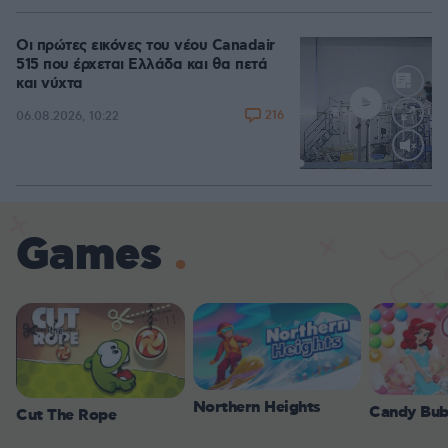
Οι πρώτες εικόνες του νέου Canadair
515 που έρχεται Ελλάδα και θα πετά
και νύχτα
216
06.08.2026, 10:22
Loaded
:
70.54%
Games
Northern Heights
Candy Bub
Cut The Rope