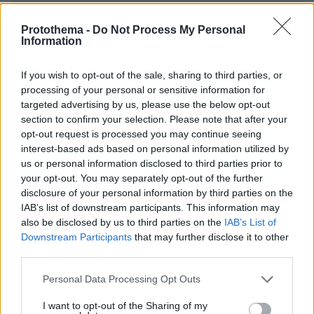
ΌΝΟΜΑ *
Protothema -
Do Not Process My Personal
Information
If you wish to opt-out of the sale, sharing to third parties, or
processing of your personal or sensitive information for
EMAIL
targeted advertising by us, please use the below opt-out
section to confirm your selection. Please note that after your
opt-out request is processed you may continue seeing
interest-based ads based on personal information utilized by
us or personal information disclosed to third parties prior to
ΣΧΌΛΙΟ *
your opt-out. You may separately opt-out of the further
disclosure of your personal information by third parties on the
IAB’s list of downstream participants. This information may
also be disclosed by us to third parties on the
IAB’s List of
Downstream Participants
that may further disclose it to other
third parties.
Please note that this website/app uses one or more Google
Personal Data Processing Opt Outs
services and may gather and store information including but
not limited to your visit or usage behaviour. You may click to
I want to opt-out of the Sharing of my
Απομένουν
2500
χαρακτήρες