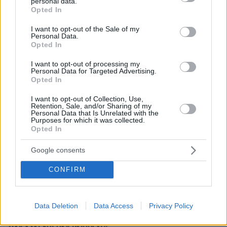
personal data.
grant or deny consent to Google and its third-party tags to
Opted In
use your data for below specified purposes in below Google
consent section.
I want to opt-out of the Sale of my
Personal Data.
Opted In
I want to opt-out of processing my
Personal Data for Targeted Advertising.
Opted In
* Υποχρεωτικά πεδία
I want to opt-out of Collection, Use,
Retention, Sale, and/or Sharing of my
Personal Data that Is Unrelated with the
Purposes for which it was collected.
ΡΟΗ ΕΙΔΗΣΕΩΝ
Opted In
Ειδήσεις
Δημοφιλή
Σχολιασμένα
Google consents
πριν 10 λεπτά
CONFIRM
Πόσο κακό κάνουν οι σαγιονάρες στα πόδια; Η
απάντηση μιας ποδίατρου
Data Deletion
Data Access
Privacy Policy
πριν 18 λεπτά
«Πίστευα ότι στα 40 η ζωή μου θα έχει μπει σε τάξη.
Δεν έχει και δεν πειράζει»