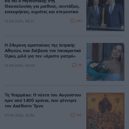
θα πει ο Μητσοτάκης στη
Θεσσαλονίκη για μισθούς, συντάξεις,
επιχειρήσεις, αγρότες και στεγαστικό
347
10.08.2026, 08:51
Η 24χρονη αριστούχος της Ιατρικής
Αθηνών, που διάβασε τον Ιπποκρατικό
Όρκο, μιλά για τον «άριστο γιατρό»
78
10.08.2026, 08:09
Τη Υπερμάχω: Η νύχτα του Αυγούστου
πριν από 1.400 χρόνια, που γέννησε
τον Ακάθιστο Ύμνο
146
09.08.2026, 22:48