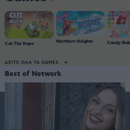
Northern Heights
Candy Bub
Cut The Rope
ΔΕΙΤΕ ΟΛΑ ΤΑ GAMES
Best of Network