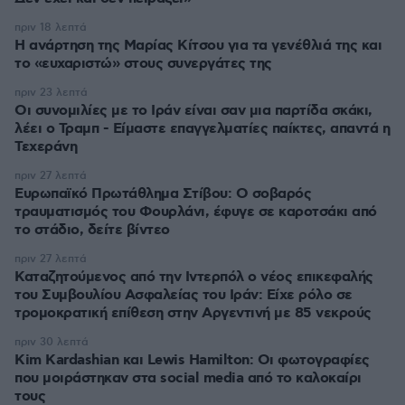
πριν 18 λεπτά
Η ανάρτηση της Μαρίας Κίτσου για τα γενέθλιά της και
το «ευχαριστώ» στους συνεργάτες της
πριν 23 λεπτά
Οι συνομιλίες με το Ιράν είναι σαν μια παρτίδα σκάκι,
λέει ο Τραμπ - Είμαστε επαγγελματίες παίκτες, απαντά η
Τεχεράνη
πριν 27 λεπτά
Ευρωπαϊκό Πρωτάθλημα Στίβου: Ο σοβαρός
τραυματισμός του Φουρλάνι, έφυγε σε καροτσάκι από
το στάδιο, δείτε βίντεο
πριν 27 λεπτά
Καταζητούμενος από την Ιντερπόλ ο νέος επικεφαλής
του Συμβουλίου Ασφαλείας του Ιράν: Είχε ρόλο σε
τρομοκρατική επίθεση στην Αργεντινή με 85 νεκρούς
πριν 30 λεπτά
Kim Kardashian και Lewis Hamilton: Οι φωτογραφίες
που μοιράστηκαν στα social media από το καλοκαίρι
τους