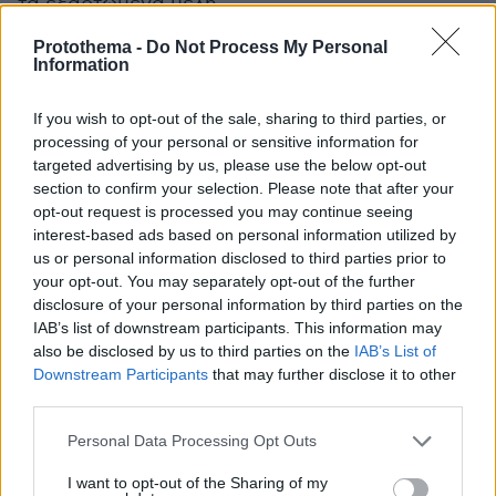
τα εξαρτώμενα μέλη.
Protothema -
Do Not Process My Personal
Χειροκίνητα θα πρέπει να καταχωρήσουν οι
Information
αιτούντες επίσης περιουσιακά στοιχεία
(ακίνητα, μεταφορικά μέσα, καταθέσεις) που
If you wish to opt-out of the sale, sharing to third parties, or
processing of your personal or sensitive information for
βρίσκονται στην αλλοδαπή, καθώς και
targeted advertising by us, please use the below opt-out
πολύτιμα μέταλλα (σε νομίσματα ή ράβδους)
section to confirm your selection. Please note that after your
και εξαγοράσιμα ασφαλιστήρια ζωής στην
opt-out request is processed you may continue seeing
Ελλάδα και στην αλλοδαπή. Εξάλλου, ο αιτών
interest-based ads based on personal information utilized by
us or personal information disclosed to third parties prior to
δηλώνει/επιβεβαιώνει στο Σύστημα την κύρια
your opt-out. You may separately opt-out of the further
κατοικία του, προκειμένου αφενός να
disclosure of your personal information by third parties on the
υπολογιστεί η αξία αυτής και των λοιπών
IAB’s list of downstream participants. This information may
ακίνητων περιουσιακών στοιχείων του και
also be disclosed by us to third parties on the
IAB’s List of
Downstream Participants
that may further disclose it to other
αφετέρου να συνδεθεί η κύρια κατοικία με
third parties.
συγκεκριμένες εξασφαλίσεις.
Please note that this website/app uses one or more Google
Personal Data Processing Opt Outs
services and may gather and store information including but
Μετά τη συνυποβολή αίτησης από το/τη
not limited to your visit or usage behaviour. You may click to
I want to opt-out of the Sharing of my
σύζυγο και τα εξαρτώμενα μέλη προστίθενται