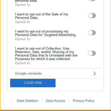
personal data.
grant or deny consent to Google and its third-party tags to
Opted In
το σύνολο της αξίας: α) της ακίνητης
use your data for below specified purposes in below Google
περιουσίας (πλην γηπέδων), β) των γηπέδων, γ)
consent section.
I want to opt-out of the Sale of my
Personal Data.
των μεταφορικών μέσων (μόνο για το/τη
Opted In
σύζυγο), δ) των καταθέσεων, των
χρηματοπιστωτικών προϊόντων και των κινητών
I want to opt-out of processing my
Personal Data for Targeted Advertising.
αξιών, και το Σύστημα υπολογίζει την συνολική
Opted In
αξία της κινητής και ακίνητης περιουσίας του
I want to opt-out of Collection, Use,
αιτούντα, του/της συζύγου και των
Retention, Sale, and/or Sharing of my
Personal Data that Is Unrelated with the
εξαρτώμενων μελών.
Purposes for which it was collected.
Opted In
Στην απόφαση υπογραμμίζεται ότι η αίτηση
Google consents
υπέχει θέση υπεύθυνης δήλωσης του ν.
1599/1986 (Α’ 75) του αιτούντα και των
CONFIRM
συνυπογραφόντων συζύγου και εξαρτώμενων
μελών για την ακρίβεια και την πληρότητα του
Data Deletion
Data Access
Privacy Policy
περιεχομένου της αίτησης, καθώς και των
υποβληθέντων εγγράφων.