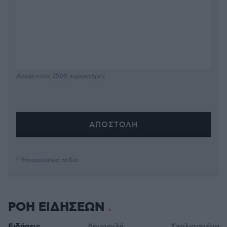
Απομένουν
2500
χαρακτήρες
* Υποχρεωτικά πεδία
ΡΟΗ ΕΙΔΗΣΕΩΝ
Ειδήσεις
Δημοφιλή
Σχολιασμένα