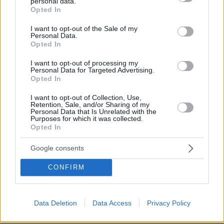
personal data.
grant or deny consent to Google and its third-party tags to
Opted In
use your data for below specified purposes in below Google
consent section.
I want to opt-out of the Sale of my
Personal Data.
Opted In
I want to opt-out of processing my
Personal Data for Targeted Advertising.
Opted In
I want to opt-out of Collection, Use,
Retention, Sale, and/or Sharing of my
Personal Data that Is Unrelated with the
Purposes for which it was collected.
Opted In
Google consents
06.08.2026, 12:10
CONFIRM
Πήγαν να κλέψουν καλώδια στον Άγιο Στέφανο, ο
ένας έπαθε ηλεκτροπληξία και έπεσε από ύψος, οι
δύο συνεργοί του τον παράτησαν νεκρό σε
Data Deletion
Data Access
Privacy Policy
αυτοκίνητο