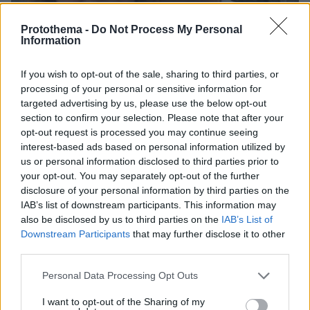
Protothema -
Do Not Process My Personal
Information
If you wish to opt-out of the sale, sharing to third parties, or
processing of your personal or sensitive information for
targeted advertising by us, please use the below opt-out
section to confirm your selection. Please note that after your
opt-out request is processed you may continue seeing
interest-based ads based on personal information utilized by
06.08.2026, 12:32
us or personal information disclosed to third parties prior to
Η αποκαλυπτική κατάθεση της συζύγου του
your opt-out. You may separately opt-out of the further
Αφγανού: Πώς γνωρίσαμε τη Λίσα, γιατί
disclosure of your personal information by third parties on the
υποψιάστηκα ότι ήταν το πτώμα στη βαλίτσα
IAB’s list of downstream participants. This information may
also be disclosed by us to third parties on the
IAB’s List of
Downstream Participants
that may further disclose it to other
third parties.
Please note that this website/app uses one or more Google
Personal Data Processing Opt Outs
services and may gather and store information including but
not limited to your visit or usage behaviour. You may click to
I want to opt-out of the Sharing of my