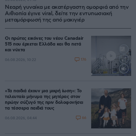
Νεαρή γυναίκα με ακατέργαστη ομορφιά από την
Αιθιοπία έγινε viral, δείτε την εντυπωσιακή
μεταμόρφωσή της από μακιγιέρ
Οι πρώτες εικόνες του νέου Canadair
515 που έρχεται Ελλάδα και θα πετά
και νύχτα
176
06.08.2026, 10:22
Loaded
:
70.35%
«Τα παιδιά έχουν μια μικρή ίωση»: Το
τελευταίο μήνυμα της μητέρας στον
πρώην σύζυγό της πριν δολοφονήσει
τα τέσσερα παιδιά τους
66
06.08.2026, 04:44