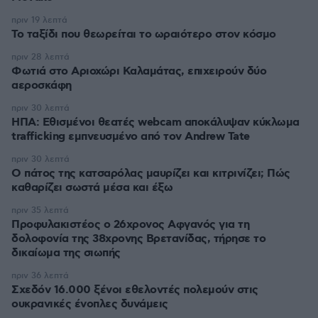
πριν 19 λεπτά
Το ταξίδι που θεωρείται το ωραιότερο στον κόσμο
πριν 28 λεπτά
Φωτιά στο Αριοχώρι Καλαμάτας, επιχειρούν δύο
αεροσκάφη
πριν 30 λεπτά
ΗΠΑ: Εθισμένοι θεατές webcam αποκάλυψαν κύκλωμα
trafficking εμπνευσμένο από τον Andrew Tate
πριν 30 λεπτά
Ο πάτος της κατσαρόλας μαυρίζει και κιτρινίζει; Πώς
καθαρίζει σωστά μέσα και έξω
πριν 35 λεπτά
Προφυλακιστέος ο 26χρονος Αφγανός για τη
δολοφονία της 38χρονης Βρετανίδας, τήρησε το
δικαίωμα της σιωπής
πριν 36 λεπτά
Σχεδόν 16.000 ξένοι εθελοντές πολεμούν στις
ουκρανικές ένοπλες δυνάμεις