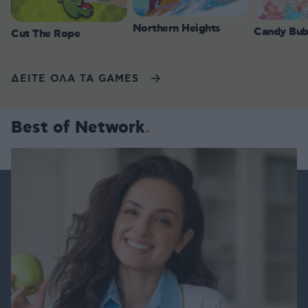
Northern Heights
Candy Bub
Cut The Rope
ΔΕΙΤΕ ΟΛΑ ΤΑ GAMES
Best of Network