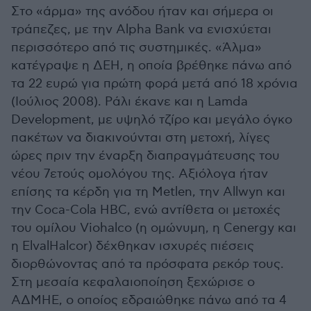
Στο «άρμα» της ανόδου ήταν και σήμερα οι
τράπεζες, με την Alpha Bank να ενισχύεται
περισσότερο από τις συστημικές. «Άλμα»
κατέγραψε η ΔΕΗ, η οποία βρέθηκε πάνω από
τα 22 ευρώ για πρώτη φορά μετά από 18 χρόνια
(Ιούλιος 2008). Ράλι έκανε και η Lamda
Development, με υψηλό τζίρο και μεγάλο όγκο
πακέτων να διακινούνται στη μετοχή, λίγες
ώρες πριν την έναρξη διαπραγμάτευσης του
νέου 7ετούς ομολόγου της. Αξιόλογα ήταν
επίσης τα κέρδη για τη Metlen, την Allwyn και
την Coca-Cola HBC, ενώ αντίθετα οι μετοχές
του ομίλου Viohalco (η ομώνυμη, η Cenergy και
η ElvalHalcor) δέχθηκαν ισχυρές πιέσεις
διορθώνοντας από τα πρόσφατα ρεκόρ τους.
Στη μεσαία κεφαλαιοποίηση ξεχώρισε ο
ΑΔΜΗΕ, ο οποίος εδραιώθηκε πάνω από τα 4