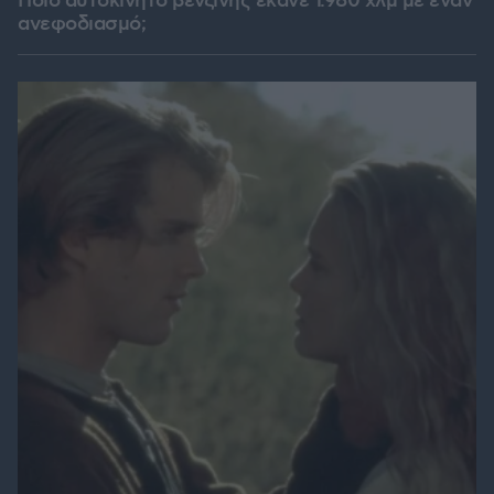
Ποιο αυτοκίνητο βενζίνης έκανε 1.980 χλμ με έναν
ανεφοδιασμό;