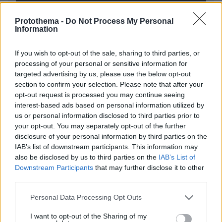
Protothema -
Do Not Process My Personal
Information
* Υποχρεωτικά πεδία
If you wish to opt-out of the sale, sharing to third parties, or
processing of your personal or sensitive information for
targeted advertising by us, please use the below opt-out
section to confirm your selection. Please note that after your
ΡΟΗ ΕΙΔΗΣΕΩΝ
opt-out request is processed you may continue seeing
interest-based ads based on personal information utilized by
Ειδήσεις
Δημοφιλή
Σχολιασμένα
us or personal information disclosed to third parties prior to
your opt-out. You may separately opt-out of the further
πριν 14 λεπτά
disclosure of your personal information by third parties on the
Συγκλονιστικό βίντεο από χειρουργείο την ώρα του
IAB’s list of downstream participants. This information may
σεισμού των 7,1R στην Ιαπωνία: Τα πάντα κλυδωνίζονται,
also be disclosed by us to third parties on the
IAB’s List of
δύο προσπάθησαν να προστατεύσουν τον ασθενή
Downstream Participants
that may further disclose it to other
πριν 20 λεπτά
third parties.
Οι τελευταίες ημέρες του κουταβιού που ζούσε με
λύκους στην Κεντρική Μακεδονία - Γιατί δεν
Please note that this website/app uses one or more Google
Personal Data Processing Opt Outs
περισυνελέγη
services and may gather and store information including but
not limited to your visit or usage behaviour. You may click to
I want to opt-out of the Sharing of my
πριν 22 λεπτά