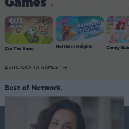
Games
Northern Heights
Candy Bub
Cut The Rope
ΔΕΙΤΕ ΟΛΑ ΤΑ GAMES
Best of Network