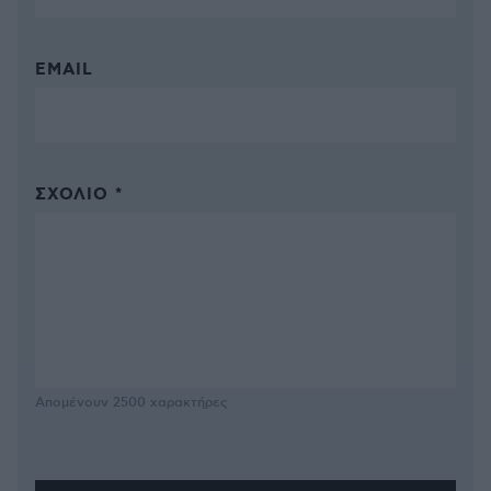
EMAIL
ΣΧΌΛΙΟ *
Απομένουν
2500
χαρακτήρες