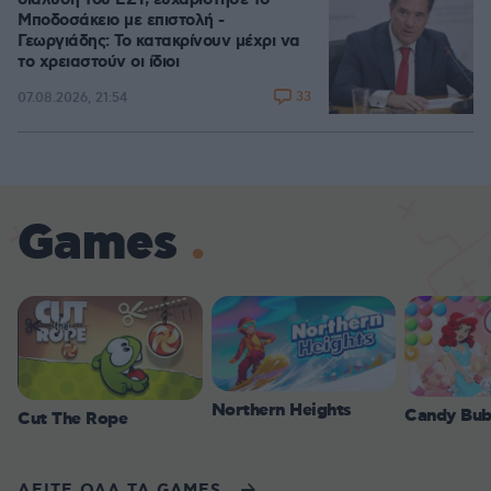
διάλυση του ΕΣΥ, ευχαρίστησε το
Μποδοσάκειο με επιστολή -
Γεωργιάδης: Το κατακρίνουν μέχρι να
το χρειαστούν οι ίδιοι
33
07.08.2026, 21:54
Games
Northern Heights
Candy Bub
Cut The Rope