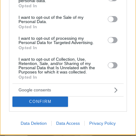
personal data.
grant or deny consent to Google and its third-party tags to
Opted In
use your data for below specified purposes in below Google
consent section.
I want to opt-out of the Sale of my
Personal Data.
07.08.2026, 18:31
Opted In
Καρκίνος παχέος εντέρου: Το απλό τεστ που
I want to opt-out of processing my
συνδέθηκε με 50% λιγότερους θανάτους – Το
Personal Data for Targeted Advertising.
παράδειγμα της Ισπανίας
Opted In
I want to opt-out of Collection, Use,
Retention, Sale, and/or Sharing of my
Personal Data that Is Unrelated with the
Purposes for which it was collected.
Opted In
Google consents
CONFIRM
Data Deletion
Data Access
Privacy Policy