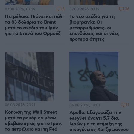
3
26
07.08.2026, 07:39
07.08.2026, 07:19
Πετρέλαιο: Πιάνει και πάλι
Το νέο σχέδιο για τη
τα 83 δολάρια το Brent
βιομηχανία: Οι
μετά το σχέδιο του Ιράν
μεταρρυθμίσεις, οι
για τα Στενά του Ορμούζ
επενδύσεις και οι νέες
προτεραιότητες
06.08.2026, 23:21
1
06.08.2026, 18:01
Κόπωση της Wall Street
Apollo: Εξαγοράζει την
μετά τα ρεκόρ εν μέσω
easyJet έναντι 5,7 δισ.
αβεβαιότητας για το Ιράν,
λιρών με τη στήριξη της
το πετρέλαιο και τη Fed
οικογένειας Χατζηιωάννου