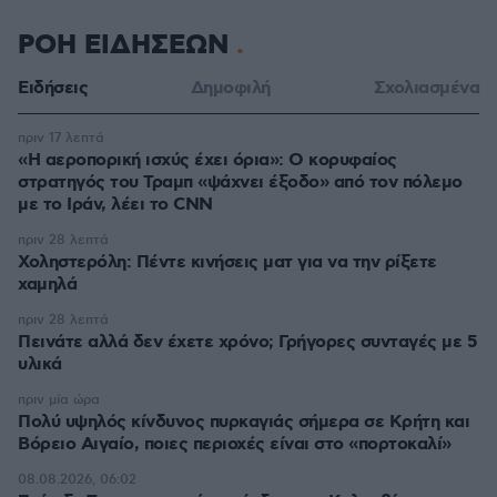
ΡΟΗ ΕΙΔΗΣΕΩΝ
Ειδήσεις
Δημοφιλή
Σχολιασμένα
πριν 17 λεπτά
«Η αεροπορική ισχύς έχει όρια»: Ο κορυφαίος
στρατηγός του Τραμπ «ψάχνει έξοδο» από τον πόλεμο
με το Ιράν, λέει το CNN
πριν 28 λεπτά
Χοληστερόλη: Πέντε κινήσεις ματ για να την ρίξετε
χαμηλά
πριν 28 λεπτά
Πεινάτε αλλά δεν έχετε χρόνο; Γρήγορες συνταγές με 5
υλικά
πριν μία ώρα
Πολύ υψηλός κίνδυνος πυρκαγιάς σήμερα σε Κρήτη και
Βόρειο Αιγαίο, ποιες περιοχές είναι στο «πορτοκαλί»
08.08.2026, 06:02