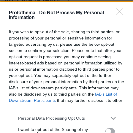
ΔΕΙΤΕ ΟΛΑ ΤΑ GAMES
Protothema -
Do Not Process My Personal
Information
Best of Network
If you wish to opt-out of the sale, sharing to third parties, or
processing of your personal or sensitive information for
targeted advertising by us, please use the below opt-out
section to confirm your selection. Please note that after your
opt-out request is processed you may continue seeing
interest-based ads based on personal information utilized by
us or personal information disclosed to third parties prior to
your opt-out. You may separately opt-out of the further
disclosure of your personal information by third parties on the
IAB’s list of downstream participants. This information may
also be disclosed by us to third parties on the
IAB’s List of
Downstream Participants
that may further disclose it to other
third parties.
Please note that this website/app uses one or more Google
Personal Data Processing Opt Outs
services and may gather and store information including but
not limited to your visit or usage behaviour. You may click to
I want to opt-out of the Sharing of my