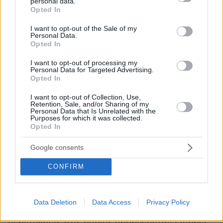
personal data.
grant or deny consent to Google and its third-party tags to
Ένωσης και τη διατήρηση της διεθνούς
Opted In
use your data for below specified purposes in below Google
επενδυτικής εμπιστοσύνης.
consent section.
I want to opt-out of the Sale of my
Personal Data.
Opted In
Τι είναι το ΕΣΠΙΑΠ
I want to opt-out of processing my
Personal Data for Targeted Advertising.
ΕΣΠΙΑΠ
Ειδικό Σχέδιο
Το
είναι ένα
Opted In
Περιβαλλοντικό Ισοδύναμου Αναβάθμισης
I want to opt-out of Collection, Use,
Πόλεων
(ΕΣΠΙΑΠ), μέσω του οποίου θα
Retention, Sale, and/or Sharing of my
Personal Data that Is Unrelated with the
εξειδικεύονται οι στοχευμένες δράσεις που θα
Purposes for which it was collected.
Opted In
γίνουν σε επίπεδο Δήμου ή Δημοτικής
Ενότητας, όπου έχουν δοθεί κίνητρα και
Google consents
προσαυξήσεις του ΝΟΚ. Το ΕΣΠΙΑΠ που
CONFIRM
εκπονείτε εντός δύο ετών από την έγκριση του
θεσμικού πλαισίου παρέχει νομική θωράκιση
και δυνατότητα χρήσης των κινήτρων, χωρίς
Data Deletion
Data Access
Privacy Policy
αλλαγές στην οικοδομική άδεια, για τις
περιπτώσεις στις οποίες προβλέπεται. Μπορεί