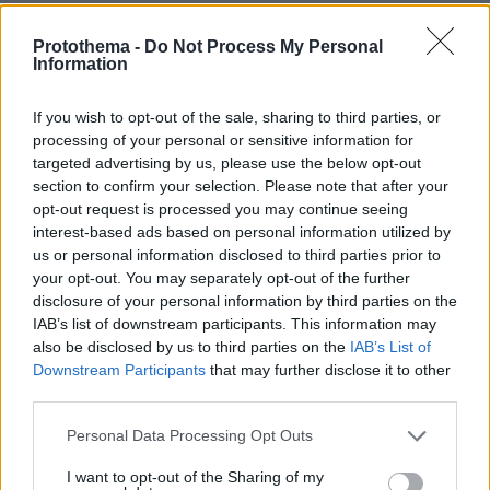
Παρακαταθηκών και Δανείων υπέρ του οικείου
δήμου και β) στοχευμένες παρεμβάσεις για την
Protothema -
Do Not Process My Personal
Information
αναβάθμιση της Δημοτικής Ενότητας ή του
Δήμου, όπου κατασκευάζεται μια οικοδομή με
If you wish to opt-out of the sale, sharing to third parties, or
κίνητρα και προσαυξήσεις. Τα μέτρα αυτά θα
processing of your personal or sensitive information for
εξειδικεύονται μέσα από ένα Ειδικό Σχέδιο
targeted advertising by us, please use the below opt-out
Περιβαλλοντικού Ισοδύναμου Αναβάθμισης
section to confirm your selection. Please note that after your
opt-out request is processed you may continue seeing
Πόλεων (ΕΣΠΙΑΠ).
interest-based ads based on personal information utilized by
us or personal information disclosed to third parties prior to
Πώς λειτουργεί το περιβαλλοντικό ισοδύναμο
your opt-out. You may separately opt-out of the further
disclosure of your personal information by third parties on the
Για να μπορεί να γίνει χρήση των κινήτρων και
IAB’s list of downstream participants. This information may
των προσαυξήσεων του ΝΟΚ, θα πρέπει να
also be disclosed by us to third parties on the
IAB’s List of
καταβληθεί το περιβαλλοντικό ισοδύναμο και
Downstream Participants
that may further disclose it to other
third parties.
να εγκριθεί το ΕΣΠΙΑΠ. Στόχος είναι η
διατήρηση των αδειών που συνδέονται με την
Please note that this website/app uses one or more Google
Personal Data Processing Opt Outs
ενίσχυση της χρηματοδοτικής πίστης του
services and may gather and store information including but
not limited to your visit or usage behaviour. You may click to
I want to opt-out of the Sharing of my
Ελληνικού Δημοσίου έναντι της Ευρωπαϊκής