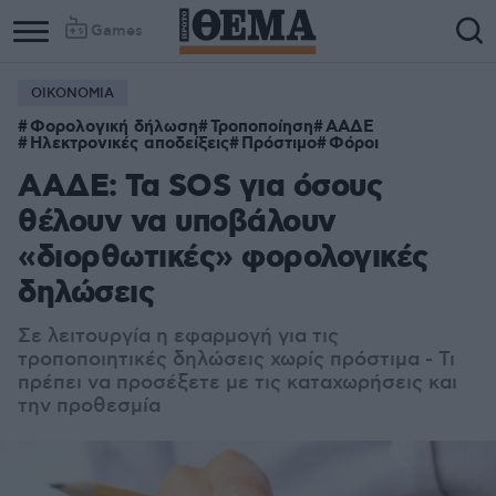
Games
ΟΙΚΟΝΟΜΙΑ
Column
Column
Φορολογική δήλωση
Τροποποίηση
ΑΑΔΕ
1
2
Ηλεκτρονικές αποδείξεις
Πρόστιμο
Φόροι
ΑΑΔΕ: Τα SOS για όσους
θέλουν να υποβάλουν
«διορθωτικές» φορολογικές
δηλώσεις
Σε λειτουργία η εφαρμογή για τις
τροποποιητικές δηλώσεις χωρίς πρόστιμα - Τι
πρέπει να προσέξετε με τις καταχωρήσεις και
την προθεσμία