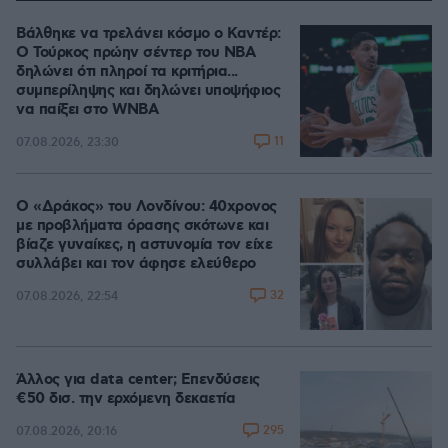
Βάλθηκε να τρελάνει κόσμο ο Καντέρ:
Ο Τούρκος πρώην σέντερ του NBA
δηλώνει ότι πληροί τα κριτήρια...
συμπερίληψης και δηλώνει υποψήφιος
να παίξει στο WNBA
11
07.08.2026, 23:30
Ο «Δράκος» του Λονδίνου: 40χρονος
με προβλήματα όρασης σκότωνε και
βίαζε γυναίκες, η αστυνομία τον είχε
συλλάβει και τον άφησε ελεύθερο
32
07.08.2026, 22:54
Άλλος για data center; Επενδύσεις
€50 δισ. την ερχόμενη δεκαετία
295
07.08.2026, 20:16