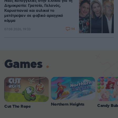
Νέες καταγγελίες στην Ελπίδα για τη
Δημοκρατία: Γρατσία, Γαλανός,
Καρυστιανού και αυλικοί το
μετέτρεψαν σε φοβικό αρχηγικό
κόμμα
94
07.08.2026, 19:33
Games
Northern Heights
Candy Bub
Cut The Rope