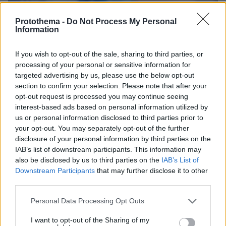
Protothema -
Do Not Process My Personal
Information
If you wish to opt-out of the sale, sharing to third parties, or
processing of your personal or sensitive information for
targeted advertising by us, please use the below opt-out
section to confirm your selection. Please note that after your
opt-out request is processed you may continue seeing
interest-based ads based on personal information utilized by
us or personal information disclosed to third parties prior to
your opt-out. You may separately opt-out of the further
disclosure of your personal information by third parties on the
IAB’s list of downstream participants. This information may
also be disclosed by us to third parties on the
IAB’s List of
23.05.2023, 08:53
Downstream Participants
that may further disclose it to other
Τι δείχνει ο «λογαριασμός» της Εφορίας για 1,5 εκατ.
φορολογούμενους - 7 στους 10 δεν πληρώνουν επιπλέον
third parties.
φόρο
Please note that this website/app uses one or more Google
Personal Data Processing Opt Outs
services and may gather and store information including but
not limited to your visit or usage behaviour. You may click to
I want to opt-out of the Sharing of my