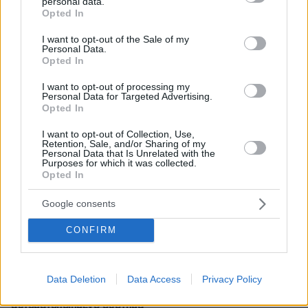
personal data.
grant or deny consent to Google and its third-party tags to
Opted In
use your data for below specified purposes in below Google
consent section.
I want to opt-out of the Sale of my
Personal Data.
Opted In
I want to opt-out of processing my
Personal Data for Targeted Advertising.
Opted In
I want to opt-out of Collection, Use,
Retention, Sale, and/or Sharing of my
Personal Data that Is Unrelated with the
Purposes for which it was collected.
Opted In
Google consents
CONFIRM
17.05.2023, 12:14
Data Deletion
Data Access
Privacy Policy
Είκοσι βεβαιώσεις από την ΑΑΔΕ με ένα κλικ - Έρχεται νέο
αυτοματοποιημένο σύστημα