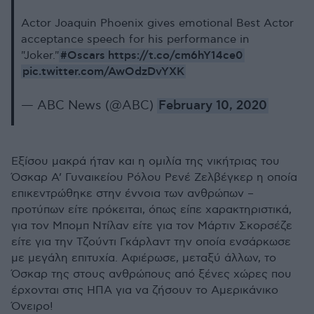
Actor Joaquin Phoenix gives emotional Best Actor
acceptance speech for his performance in
#Oscars
https://t.co/cm6hY14ce0
"Joker."
pic.twitter.com/AwOdzDvYXK
— ABC News (@ABC)
February 10, 2020
Εξίσου μακρά ήταν και η ομιλία της νικήτριας του
Όσκαρ Α’ Γυναικείου Ρόλου Ρενέ Ζελβέγκερ η οποία
επικεντρώθηκε στην έννοια των ανθρώπων –
προτύπων είτε πρόκειται, όπως είπε χαρακτηριστικά,
για τον Μπομπ Ντίλαν είτε για τον Μάρτιν Σκορσέζε
είτε για την Τζούντι Γκάρλαντ την οποία ενσάρκωσε
με μεγάλη επιτυχία. Αφιέρωσε, μεταξύ άλλων, το
Όσκαρ της στους ανθρώπους από ξένες χώρες που
έρχονται στις ΗΠΑ για να ζήσουν το Αμερικάνικο
Όνειρο!