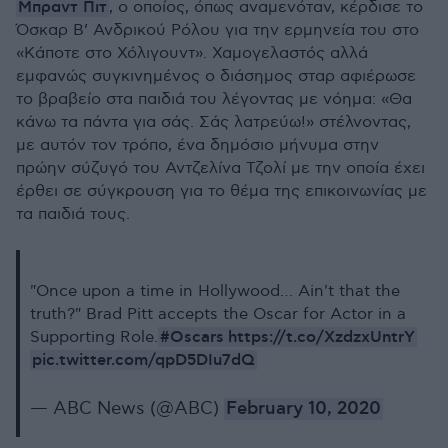
Μπραντ Πιτ
, ο οποίος, όπως αναμενόταν, κέρδισε το
Όσκαρ Β’ Ανδρικού Ρόλου για την ερμηνεία του στο
«Κάποτε στο Χόλιγουντ». Χαμογελαστός αλλά
εμφανώς συγκινημένος ο διάσημος σταρ αφιέρωσε
το βραβείο στα παιδιά του λέγοντας με νόημα: «Θα
κάνω τα πάντα για σάς. Σάς λατρεύω!» στέλνοντας,
με αυτόν τον τρόπο, ένα δημόσιο μήνυμα στην
πρώην σύζυγό του Αντζελίνα Τζολί με την οποία έχει
έρθει σε σύγκρουση για το θέμα της επικοινωνίας με
τα παιδιά τους.
"Once upon a time in Hollywood… Ain't that the
truth?" Brad Pitt accepts the Oscar for Actor in a
#Oscars
https://t.co/XzdzxUntrY
Supporting Role.
pic.twitter.com/qpD5DIu7dQ
— ABC News (@ABC)
February 10, 2020