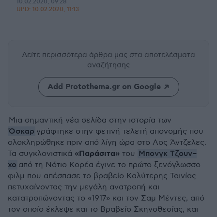
10.02.2020, 09:28
UPD:
10.02.2020, 11:13
Δείτε περισσότερα άρθρα μας
στα αποτελέσματα
αναζήτησης
Add Protothema.gr on Google
Μια σημαντική νέα σελίδα στην ιστορία των
Όσκαρ
γράφτηκε στην φετινή τελετή απονομής που
ολοκληρώθηκε πριν από λίγη ώρα στο Λος Άντζελες.
«Παράσιτα»
Μπονγκ Τζουν–
Τα συγκλονιστικά
του
χο
από τη Νότιο Κορέα έγινε το πρώτο ξενόγλωσσο
φιλμ που απέσπασε το βραβείο Καλύτερης Ταινίας
πετυχαίνοντας την μεγάλη ανατροπή και
κατατροπώνοντας το «1917» και τον Σαμ Μέντες, από
τον οποίο έκλεψε και το Βραβείο Σκηνοθεσίας, και