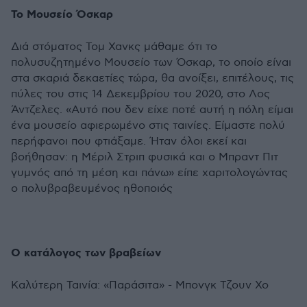
Το Μουσείο Όσκαρ
Διά στόματος Τομ Χανκς μάθαμε ότι το
πολυσυζητημένο Μουσείο των Όσκαρ, το οποίο είναι
στα σκαριά δεκαετίες τώρα, θα ανοίξει, επιτέλους, τις
πύλες του στις 14 Δεκεμβρίου του 2020, στο Λος
Άντζελες. «Αυτό που δεν είχε ποτέ αυτή η πόλη είμαι
ένα μουσείο αφιερωμένο στις ταινίες. Είμαστε πολύ
περήφανοι που φτιάξαμε. Ήταν όλοι εκεί και
βοήθησαν: η Μέριλ Στριπ φυσικά και ο Μπραντ Πιτ
γυμνός από τη μέση και πάνω» είπε χαριτολογώντας
ο πολυβραβευμένος ηθοποιός
Ο κατάλογος των βραβείων
Καλύτερη Ταινία: «Παράσιτα» - Μπονγκ Τζουν Χο