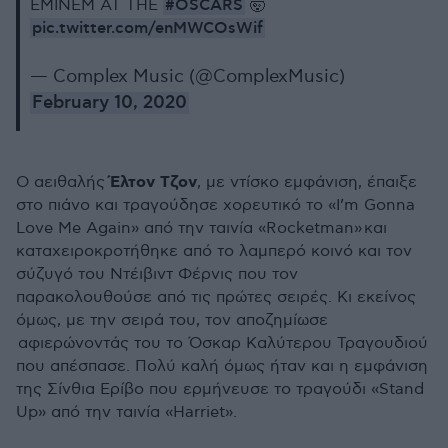
#OSCARS
EMINEM AT THE
🤯
pic.twitter.com/enMWCOsWif
— Complex Music (@ComplexMusic)
February 10, 2020
Έλτον Τζον
Ο αειθαλής
, με ντίσκο εμφάνιση, έπαιξε
στο πιάνο και τραγούδησε χορευτικό το «I’m Gonna
Love Me Again» από την ταινία «Rocketman» και
καταχειροκροτήθηκε από το λαμπερό κοινό και τον
σύζυγό του Ντέιβιντ Φέρνις που τον
παρακολουθούσε από τις πρώτες σειρές. Κι εκείνος
όμως, με την σειρά του, τον αποζημίωσε
αφιερώνοντάς του το Όσκαρ Καλύτερου Τραγουδιού
που απέσπασε. Πολύ καλή όμως ήταν και η εμφάνιση
της Σίνθια Ερίβο που ερμήνευσε το τραγούδι «Stand
Up» από την ταινία «Harriet».