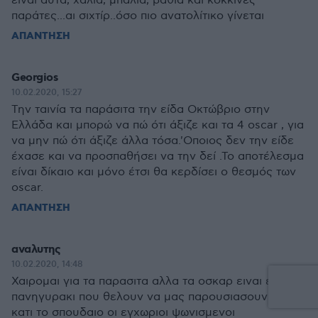
είναι αυτά, χαλιά, μπαλιά, βαθιά και κόκκινες
παράτες...αι σιχτίρ..όσο πιο ανατολίτικο γίνεται
ΑΠΑΝΤΗΣΗ
Georgios
10.02.2020, 15:27
Την ταινία τα παράσιτα την είδα Οκτώβριο στην
Ελλάδα και μπορώ να πώ ότι άξιζε και τα 4 oscar , για
να μην πώ ότι άξιζε άλλα τόσα.'Οποιος δεν την είδε
έχασε και να προσπαθήσει να την δεί .Το αποτέλεσμα
είναι δίκαιο και μόνο έτσι θα κερδίσει ο θεσμός των
oscar.
ΑΠΑΝΤΗΣΗ
αναλυτης
10.02.2020, 14:48
Χαιρομαι για τα παρασιτα αλλα τα οσκαρ ειναι ενα
πανηγυρακι που θελουν να μας παρουσιασουν σαν
κατι το σπουδαιο οι εγχωριοι ψωνισμενοι