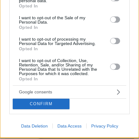
γοητευτικός μέσα στο κλασικό μαύρο σκόκιν μου, με
personal data.
grant or deny consent to Google and its third-party tags to
Opted In
ξυρισμένο λουκ αυτή τη φορά, αλλά και ο Λεονάρντο
use your data for below specified purposes in below Google
Ντι Κάπριο ο οποίος δεν προλάβαινε να μοιράζει
consent section.
I want to opt-out of the Sale of my
χαμόγελα στους θαυμαστές του.
Personal Data.
Opted In
I want to opt-out of processing my
Personal Data for Targeted Advertising.
Opted In
I want to opt-out of Collection, Use,
Retention, Sale, and/or Sharing of my
Personal Data that Is Unrelated with the
Purposes for which it was collected.
Opted In
Google consents
CONFIRM
Η Ρενέ Ζελβέγκερ ποζάρει με το αγαλματάκι
Data Deletion
Data Access
Privacy Policy