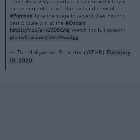
"I feel like a very opportune moment in history is
happening right now." The cast and crew of
#Parasite
take the stage to accept their historic
#Oscars
best picture win at the
https://t.co/arhS7D5Qfq
Watch the full speech:
pic.twitter.com/zOhfPEb2gg
— The Hollywood Reporter (@THR)
February
10, 2020