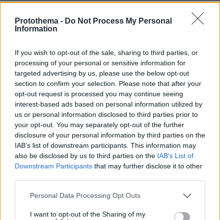
Όσο για την απουσία γυναικών στις περισσότερες
φετινές κατηγορίες, αυτή έγινε προσπάθεια να
Protothema -
Do Not Process My Personal
καλυφθεί με την εμφάνιση μιας γυναίκας – μαέστρου
Information
η οποία διήθυνε την ορχήστρα σε ένα μίνι
πρόγραμμα με δημοφιλή οσκαρικά μουσικά θέματα.
If you wish to opt-out of the sale, sharing to third parties, or
processing of your personal or sensitive information for
Το κόκκινο χαλί
targeted advertising by us, please use the below opt-out
section to confirm your selection. Please note that after your
opt-out request is processed you may continue seeing
Η λάμψη, οι εντυπωσιακές εμφανίσεις και τα φλας
interest-based ads based on personal information utilized by
πρωταγωνίστησαν, και φέτος, στο κόκκινο χαλί των
us or personal information disclosed to third parties prior to
Όσκαρ. Τις εντυπώσεις έκλεψαν η Σαρλίζ Θέρον με
your opt-out. You may separately opt-out of the further
μια υπέροχη μάξι μαύρη τουαλέτα του οίκου Dior
disclosure of your personal information by third parties on the
που αναδείκνυε τις τέλειες αναλογίες, η Σκάρλετ
IAB’s list of downstream participants. This information may
Γιόχανσον με το λαμπερό σε μεταλλικούς τόνους
also be disclosed by us to third parties on the
IAB’s List of
στράπλες φόρεμά της, η Ρενέ Ζελβέγκερ η οποία
Downstream Participants
that may further disclose it to other
έλαμπε στα λευκά αλλά και η χυμώδης Σάλμα Χάγιεκ.
third parties.
Το πιο δυνατό χειροκρότημα, ωστόσο και τις πιο
Please note that this website/app uses one or more Google
Personal Data Processing Opt Outs
έντονες εκδηλώσεις θαυμασμού απέσπασαν, κατά
services and may gather and store information including but
την είσοδό τους, ο Μπραντ Πιτ, ακαταμάχητα
not limited to your visit or usage behaviour. You may click to
I want to opt-out of the Sharing of my