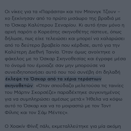
Οι νίκες για τα «Παράσιτα» και τον Μπονγκ Τζουν –
χο ξεκίνησαν από το πρώτο μισάωρο της βραδιά με
το Όσκαρ Καλύτερου Σεναρίου. Κι αυτό ήταν μόνο η
αρχή παρότι ο Κορεάτης σκηνοθέτης πίστευε, όπως
δήλωσε, πως είχε τελειώσει και μπορεί να χαλαρώσει
από το δεύτερο βραβείο που κέρδισε, αυτό για την
Καλύτερη Διεθνή Ταινία. Όταν όμως ανοίχτηκε ο
φάκελος με το Όσκαρ Σκηνοθεσίας και έγραφε μέσα
το όνομά του έμοιαζε σαν μην μπορούσε να
συνειδητοποιήσει αυτό που τού συνέβη ότι δηλαδή
έκλεψε το Όσκαρ από τα χέρια τεράστιων
σκηνοθετών
: «Όταν σπούδαζα μελετούσα τις ταινίες
του Μάρτιν Σκορσέζε» παραδέχτηκε συγκινημένος
για να συμπληρώσει αμέσως μετά:« Ήθελα να κόψω
αυτό το Όσκαρ και να το μοιραστώ με τον Τοντ
Φίλιπς και τον Σάμ Μέντες».
Ο Χοακίν Φίνιξ πάλι, εκμεταλλεύτηκε για μία ακόμη