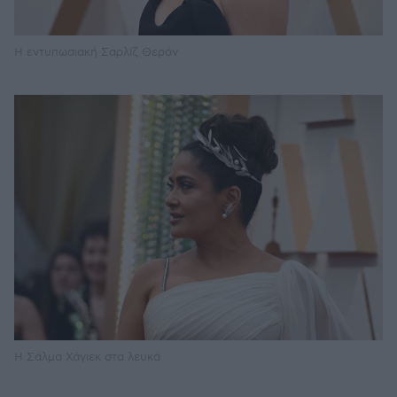
Η εντυπωσιακή Σαρλίζ Θερόν
Η Σάλμα Χάγιεκ στα λευκά