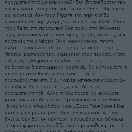
πραγματικότητά με καραγκιόζηδες διασκεδαστές που
εμφανίζονται στα μάτια σας ως σπουδαίοι. Μη τυχόν
και φανεί ότι δεν τους ξέρετε..Μη παρ' ελπίδα
πειαστείτε να μην γνωρίζετε κάτι για τον ΤΑΔΕ. Όταν
τους δείτε στη προσωπική ζωή τους, στις δηλώσεις
τους, στην ασυνέπεια τους προς τη σύζυγό τους, στις
πολιτικές τους θέσεις (όλοι οικολόγοι και τίποτα
άλλο, μετράει γιατί δε χρειάζεται να αποδεικνύεις
τίποτα)...εαυτούληδες, χαμερπείς όταν περάσουν στα
αζήτητα, εγκληματίες πολλοί από δαύτους,
παιδόφιλοι, διεστραμμένοι ερωτικά....θα καταλάβετε τι
υποκείμενα λιβανίζετε και αναπαράγετε
προσφέροντας στη βιομηχανία κατασκευής λαμπρών
ρεμαλιών. Κατεβάστε τους για να δείτε τη
πραγματικότητά!!! Αλλά τι λέω πρέπει να αλλάξετε
μάτια και αυτό δε γίνετε. Ζήτω λοιπόν οι σπουδαίοι-
τίποτα και οι κλακαδόροι τους...Έστω Ταρκόφσκι! Και
αυτό ως υπηρέτης μου...Δεν τον χειροκροτώ - τον
βλέπω, δεν θα τον υμνήσω - προσφέρει και δέχομαι
τη προσφορά του, κερδίζει από την αποδοχή του... Τι