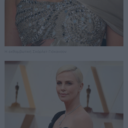
Η εκθαμβωτική Σκάρλετ Γιόχανσον