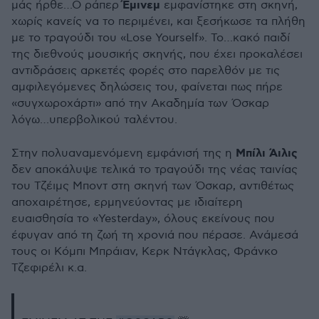
Έμινεμ
μάς ήρθε…Ο ράπερ
εμφανίστηκε στη σκηνή,
χωρίς κανείς να το περιμένει, και ξεσήκωσε τα πλήθη
με το τραγούδι του «Lose Yourself». Το…κακό παιδί
της διεθνούς μουσικής σκηνής, που έχει προκαλέσει
αντιδράσεις αρκετές φορές στο παρελθόν με τις
αμφιλεγόμενες δηλώσεις του, φαίνεται πως πήρε
«συγχωροχάρτι» από την Ακαδημία των Όσκαρ
λόγω…υπερβολικού ταλέντου.
Μπίλι Άιλις
Στην πολυαναμενόμενη εμφάνισή της η
δεν αποκάλυψε τελικά το τραγούδι της νέας ταινίας
του Τζέιμς Μποντ στη σκηνή των Όσκαρ, αντιθέτως
αποχαιρέτησε, ερμηνεύοντας με ιδιαίτερη
ευαισθησία το «Yesterday», όλους εκείνους που
έφυγαν από τη ζωή τη χρονιά που πέρασε. Ανάμεσά
τους οι Κόμπι Μπράιαν, Κερκ Ντάγκλας, Φράνκο
Τζεφιρέλι κ.α.