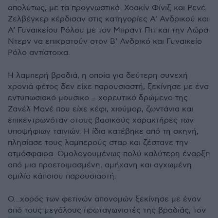
απολύτως, με τα προγνωστικά. Χοακίν Φίνιξ και Ρενέ
Ζελβέγκερ κέρδισαν στις κατηγορίες Α’ Ανδρικού και
Α’ Γυναικείου Ρόλου με τον Μπραντ Πιτ και την Λώρα
Ντερν να επικρατούν στον Β’ Ανδρικό και Γυναικείο
Ρόλο αντίστοιχα.
Η λαμπερή βραδιά, η οποία για δεύτερη συνεχή
χρονιά φέτος δεν είχε παρουσιαστή, ξεκίνησε με ένα
εντυπωσιακό μουσικο – χορευτικό δρώμενο της
Ζανέλ Μονέ που είχε κέφι, χιούμορ, ζωντάνια και
επικεντρωνόταν στους βασικούς χαρακτήρες των
υποψήφιων ταινιών. Η ίδια κατέβηκε από τη σκηνή,
πλησίασε τους λαμπερούς σταρ και ζέστανε την
ατμόσφαιρα. Ομολογουμένως πολύ καλύτερη έναρξη
από μια προετοιμασμένη, αμήχανη και αγχωμένη
ομιλία κάποιου παρουσιαστή.
Ο…χορός των φετινών απονομών ξεκίνησε με έναν
από τους μεγάλους πρωταγωνιστές της βραδιάς, τον