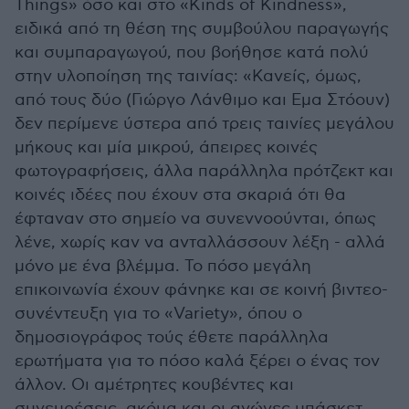
Things» όσο και στο «Kinds of Kindness»,
ειδικά από τη θέση της συμβούλου παραγωγής
και συμπαραγωγού, που βοήθησε κατά πολύ
στην υλοποίηση της ταινίας: «Κανείς, όμως,
από τους δύο (Γιώργο Λάνθιμο και Εμα Στόουν)
δεν περίμενε ύστερα από τρεις ταινίες μεγάλου
μήκους και μία μικρού, άπειρες κοινές
φωτογραφήσεις, άλλα παράλληλα πρότζεκτ και
κοινές ιδέες που έχουν στα σκαριά ότι θα
έφταναν στο σημείο να συνεννοούνται, όπως
λένε, χωρίς καν να ανταλλάσσουν λέξη - αλλά
μόνο με ένα βλέμμα. Το πόσο μεγάλη
επικοινωνία έχουν φάνηκε και σε κοινή βιντεο-
συνέντευξη για το «Variety», όπου ο
δημοσιογράφος τούς έθετε παράλληλα
ερωτήματα για το πόσο καλά ξέρει ο ένας τον
άλλον. Οι αμέτρητες κουβέντες και
συνευρέσεις, ακόμα και οι αγώνες μπάσκετ