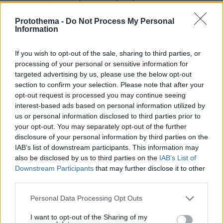
υπάρξουν πιο ετερόκλητες προσωπικότητες,
Protothema -
Do Not Process My Personal
αλλά είναι εκπληκτικό ό,τι συνέβη», η οποία
Information
παραδέχεται ότι δυσκολεύτηκε να μπει στο
ελεύθερο πνεύμα ενός σκηνοθέτη που όχι
If you wish to opt-out of the sale, sharing to third parties, or
μόνο δεν την καταπίεσε, αλλά αρνιόταν να της
processing of your personal or sensitive information for
δώσει και ακριβείς κατευθύνσεις. «Είχα
targeted advertising by us, please use the below opt-out
section to confirm your selection. Please note that after your
τεράστια αγωνία όταν έφτασα για πρώτη φορά
opt-out request is processed you may continue seeing
στο πλατό της “
Ευνοούμενης
” για το τι με
interest-based ads based on personal information utilized by
περιμένει. Δεν είχα στα χέρια μου
us or personal information disclosed to third parties prior to
ολοκληρωμένο σενάριο, ούτε είχα πάρει
your opt-out. You may separately opt-out of the further
disclosure of your personal information by third parties on the
κατευθύνσεις. Και αγχώθηκα ακόμα
IAB’s list of downstream participants. This information may
περισσότερο όταν ρώτησα τον Γιώργο τι
also be disclosed by us to third parties on the
IAB’s List of
ακριβώς πραγματεύεται η “Ευνοούμενη” και
Downstream Participants
that may further disclose it to other
μου απάντησε ότι δεν είχε ιδέα», ομολογούσε.
third parties.
Please note that this website/app uses one or more Google
Personal Data Processing Opt Outs
services and may gather and store information including but
not limited to your visit or usage behaviour. You may click to
I want to opt-out of the Sharing of my