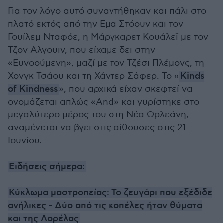
Για τον λόγο αυτό συναντήθηκαν και πάλι στο
πλατό εκτός από την Εμα Στόουν και τον
Γουίλεμ Νταφόε, η Μάργκαρετ Κουάλεϊ με τον
Τζον Αλγουιν, που είχαμε δει στην
«Ευνοούμενη», μαζί με τον Τζέσι Πλέμονς, τη
Χονγκ Τσάου και τη Χάντερ Σάφερ. Το «
Kinds
of Kindness
», που αρχικά είχαν σκεφτεί να
ονομάζεται απλώς «And» και γυρίστηκε στο
μεγαλύτερο μέρος του στη Νέα Ορλεάνη,
αναμένεται να βγει στις αίθουσες στις 21
Ιουνίου.
Ειδήσεις σήμερα:
Κύκλωμα μαστροπείας: Το ζευγάρι που εξέδιδε
ανήλικες - Δύο από τις κοπέλες ήταν θύματα
και της Λορέλας