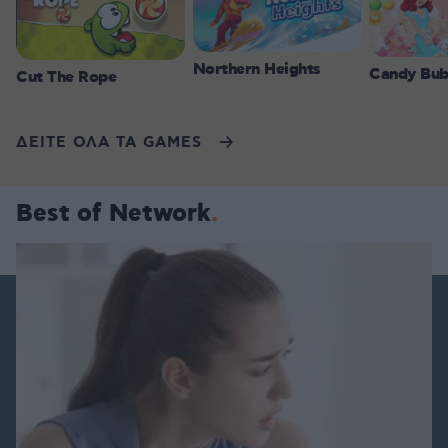
Northern Heights
Candy Bub
Cut The Rope
ΔΕΙΤΕ ΟΛΑ ΤΑ GAMES
Best of Network