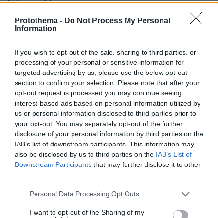
Protothema -
Do Not Process My Personal
29.07.2026, 09:39
Information
Διασκεδάζουμε υπεύθυνα, επιστρέφουμε με ασφάλεια
If you wish to opt-out of the sale, sharing to third parties, or
ΣΧΟΛΙΑ
(1)
processing of your personal or sensitive information for
targeted advertising by us, please use the below opt-out
ΠΡΟΣΘΗΚΗ ΣΧΟΛΙΟΥ
section to confirm your selection. Please note that after your
opt-out request is processed you may continue seeing
γιαννης
interest-based ads based on personal information utilized by
11.11.2021, 18:36
us or personal information disclosed to third parties prior to
Ο ΜΕΓΑΛΥΤΕΡΟΣ ΣΥΓΓΡΑΦΕΑΣ ΟΛΩΝ ΤΩΝ
your opt-out. You may separately opt-out of the further
ΕΠΟΧΩΝ.
disclosure of your personal information by third parties on the
ΑΠΑΝΤΗΣΗ
IAB’s list of downstream participants. This information may
also be disclosed by us to third parties on the
IAB’s List of
Downstream Participants
that may further disclose it to other
ΠΡΟΣΘΗΚΗ ΣΧΟΛΙΟΥ
third parties.
Please note that this website/app uses one or more Google
Personal Data Processing Opt Outs
ΌΝΟΜΑ *
services and may gather and store information including but
not limited to your visit or usage behaviour. You may click to
I want to opt-out of the Sharing of my