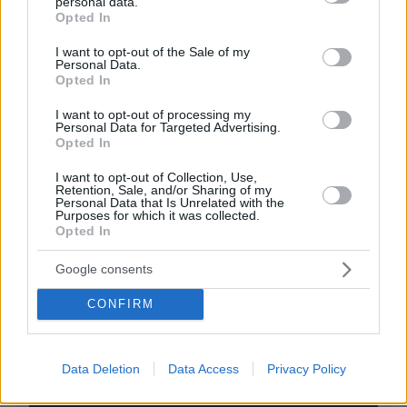
personal data.
grant or deny consent to Google and its third-party tags to
Opted In
use your data for below specified purposes in below Google
consent section.
I want to opt-out of the Sale of my
EMAIL
Personal Data.
Opted In
I want to opt-out of processing my
Personal Data for Targeted Advertising.
Opted In
ΣΧΌΛΙΟ *
I want to opt-out of Collection, Use,
Retention, Sale, and/or Sharing of my
Personal Data that Is Unrelated with the
Purposes for which it was collected.
Opted In
Google consents
CONFIRM
Απομένουν
2500
χαρακτήρες
Data Deletion
Data Access
Privacy Policy