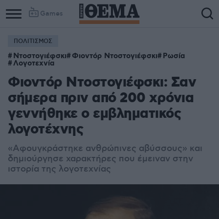
Games
ΠΟΛΙΤΙΣΜΟΣ
Column
Column
Ντοστογιέφσκι
Φιοντόρ Ντοστογιέφσκι
Ρωσία
1
2
Λογοτεχνία
Φιοντόρ Ντοστογιέφσκι: Σαν
σήμερα πριν από 200 χρόνια
γεννήθηκε ο εμβληματικός
λογοτέχνης
«Αφουγκράστηκε ανθρώπινες αβύσσους» και
δ
ημιούργησε χ
αρακτήρες που έμειναν στην
ιστορία της λογοτεχνίας