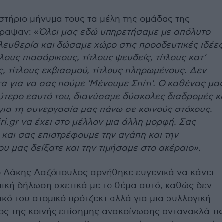
στήριο μήνυμα τους τα μέλη της ομάδας της
γραψαν: «
Όλοι μας εδώ υπηρετήσαμε με απόλυτο
λευθερία και δώσαμε χώρο στις προοδευτικές ιδέες
λους πιασάρικους, τίτλους ψευδείς, τίτλους κατ’
, τίτλους εκβιασμού, τίτλους πληρωμένους. Δεν
 για να σας πούμε 'Μένουμε Σπίτι'. Ο καθένας μα
ύτερο εαυτό του, διανύσαμε δύσκολες διαδρομές κ
ια τη συνεργασία μας πάνω σε κοινούς στόχους.
iri.gr να έχει στο μέλλον μια άλλη μορφή. Σας
 και σας επιστρέφουμε την αγάπη και την
υ μας δείξατε και την τιμήσαμε στο ακέραιο».
 ο Λάκης Λαζόπουλος αρνήθηκε ευγενικά να κάνει
ική δήλωση σχετικά με το θέμα αυτό, καθώς δεν
δικό του ατομικό πρότζεκτ αλλά για μια συλλογική
ος της κοινής επίσημης ανακοίνωσης αντανακλά τι