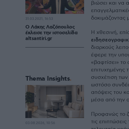
βιώσει και να 
επαγγελματικέ
δοκιμάζοντας μ
31.03.2021, 16:53
Ο Λάκης Λαζόπουλος
Η χθεσινή, επ
έκλεισε την ιστοσελίδα
altsantiri.gr
ειδησεογραφική
διαρκούς λειτο
έφερε την υπογ
«βαφτίσει» το 
επιτυχημένης τ
συσχέτιση των
Thema Insights
ωστόσο συνδέον
απόψεις του κα
μέσα από την ο
Προφανώς το ζ
τις επιπτώσεις
03.08.2026, 10:56