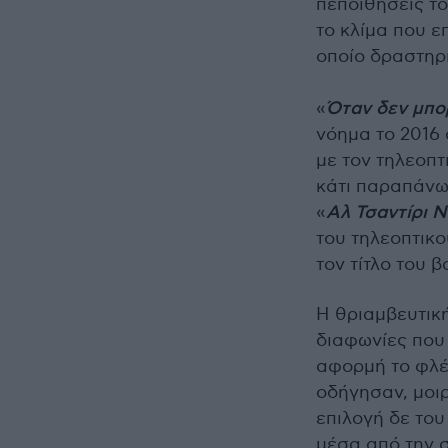
πεποιθήσεις το
το κλίμα που ε
οποίο δραστηρι
«
Όταν δεν μπο
νόημα το 2016
με τον τηλεοπτ
κάτι παραπάνω 
«
Αλ Τσαντίρι Ν
του τηλεοπτικ
τον τίτλο του 
Η θριαμβευτική
διαφωνίες που
αφορμή το φλέγ
οδήγησαν, μοιρ
επιλογή δε το
μέσα από την σ