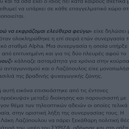
υ και τα όσα έχει ο ίδιος πει κατά καιρούς σχετικά 
πιθυμεί να υπάρχει σε κάθε επαγγελματικό χώρο σ
οποιείται.
ρώ να εκφράζομαι ελεύθερα φεύγω
» είχε δηλώσει 
 όταν ολοκληρώθηκε η επί σειρά ετών συνεργασία 
ικό σταθμό Alpha. Μια συνεργασία η οποία υπήρξε
από επιτυχημένη και για τις δύο πλευρές αφού το
ιουζ
» κάλπαζε ασταμάτητα για χρόνια στην κούρσ
ού ανταγωνισμού και ο Λαζόπουλος είχε μονοπωλήσ
βασιλιά της βραδινής ψυχαγωγικής ζώνης.
 αυτή εικόνα επισκιάστηκε από τις έντονες
 προέκυψαν μεταξύ διοίκησης και παρουσιαστή με
ον θέμα των τηλεοπτικών αδειών οι οποίες τελικά
αία, στην οριστική λήξη της συνεργασίας τους. Η
υ Λάκη Λαζόπουλου να πάρει ξεκάθαρη πολιτική θέ
άτιρά του, υπέρ του ΣΥΡΙΖΑ, οδήγησε και στη ρήξη