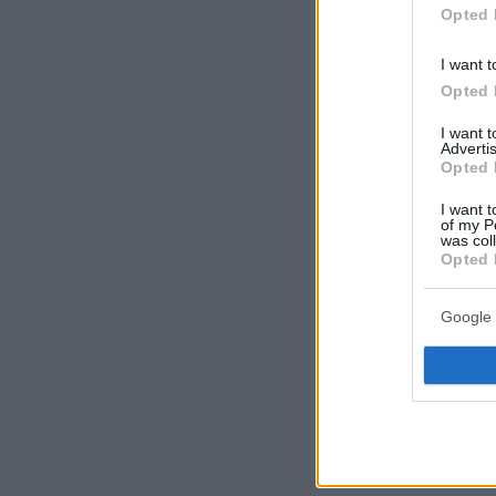
Opted 
I want t
Opted 
I want 
Advertis
Opted 
I want t
of my P
was col
Opted 
Google 