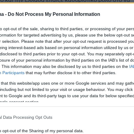
ο και την Ελλάδα έπαιξε καθοριστικό ρόλο στο να
λείσιμο η συγκεκριμένη ενημερωτική ιστοσελίδα. Ο
ma -
Do Not Process My Personal Information
υνεργατών, που είχαν ξεκινήσει εδώ και αρκετό
ι η πολύ μικρή πλέον ομάδα που κρατούσε ζωντανό 
to opt-out of the sale, sharing to third parties, or processing of your per
ήταν γεγονότα που πρόδιδαν τα πυκνά σύννεφα που
formation for targeted advertising by us, please use the below opt-out s
τη λειτουργία του. Ίσως πάλι και η αποχώρησή του
r selection. Please note that after your opt-out request is processed y
 ενημέρωσης να «φωτογραφίζει» την επιθυμία του ν
eing interest-based ads based on personal information utilized by us or
disclosed to third parties prior to your opt-out. You may separately opt-
στικά από έναν χώρο ο οποίος δεν υπήρξε ποτέ το
losure of your personal information by third parties on the IAB’s list of
ιβάλλον και έρχεται συχνά – πυκνά κόντρα με την
. This information may also be disclosed by us to third parties on the
IA
υ ιδιότητα.
Participants
that may further disclose it to other third parties.
 that this website/app uses one or more Google services and may gath
including but not limited to your visit or usage behaviour. You may click 
 to Google and its third-party tags to use your data for below specifi
ogle consent section.
l Data Processing Opt Outs
o opt-out of the Sharing of my personal data.