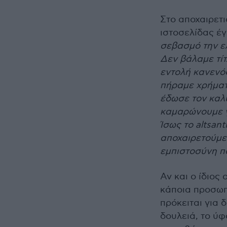
Στο αποχαιρετι
ιστοσελίδας έ
σεβασμό την ε
Δεν βάλαμε τίτ
εντολή κανενός
πήραμε χρήματα
έδωσε τον καλ
καμαρώνουμε γ
Ίσως το altsant
αποχαιρετούμε
εμπιστοσύνη πο
Αν και ο ίδιος
κάποια προσωπ
πρόκειται για 
δουλειά, το ύφ