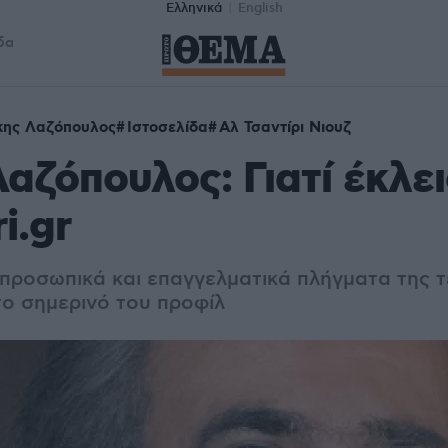
Ελληνικά
English
δα
κης Λαζόπουλος
Ιστοσελίδα
Αλ Τσαντίρι Νιουζ
αζόπουλος: Γιατί έκλει
ri.gr
α προσωπικά και επαγγελματικά πλήγματα της 
το σημερινό του προφίλ