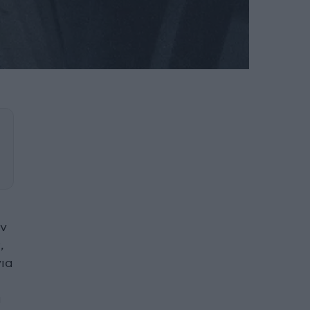
ν
,
για
α