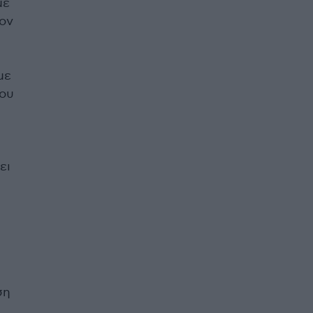
με
τον
με
του
α
ει
ση