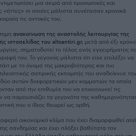
αντιμετωπίσει μια σειρά από προσωπικές και
ς «ήττες» οι οποίες μάλιστα συνέπεσαν χρονικά
οιραία τις αντοχές του.
ίσημη
ανακοίνωση της αναστολής λειτουργίας της
ς ιστοσελίδας του altsantiri.gr,
μετά από έξι χρόνι
υργίας, σηματοδοτεί το τέλος ενός εγχειρήματος π
ραφή του. Το γεγονός μάλιστα ότι είχε επιλέξει να
σάιτ με το όνομα της μακροβιότερης και πιο
ηλεοπτικής σατιρικής εκπομπής του αναδείκνυε τη
 δύο αυτών διαφορετικών μεν κομματιών τα οποία
ταν από την επιθυμία του να επικοινωνεί τις
ι να παρουσιάζει τα γεγονότα της καθημερινότητα
πτική που ο ίδιος θεωρεί ως ορθή.
οφερό οικονομικό κλίμα που έχει διαμορφωθεί απ
 της πανδημίας και έχει πλήξει βαθύτατα τον