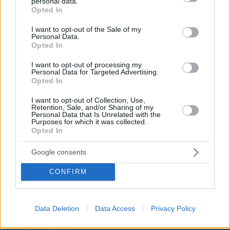
personal data.
grant or deny consent to Google and its third-party tags to
Opted In
use your data for below specified purposes in below Google
consent section.
I want to opt-out of the Sale of my
Personal Data.
Opted In
I want to opt-out of processing my
Personal Data for Targeted Advertising.
Opted In
I want to opt-out of Collection, Use,
Retention, Sale, and/or Sharing of my
Personal Data that Is Unrelated with the
Purposes for which it was collected.
Opted In
Google consents
CONFIRM
06.08.2026, 19:12
Data Deletion
Data Access
Privacy Policy
Ποιο αυτοκίνητο βενζίνης έκανε 1.980 χλμ με έναν
ανεφοδιασμό;