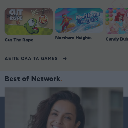
Northern Heights
Candy Bub
Cut The Rope
ΔΕΙΤΕ ΟΛΑ ΤΑ GAMES
Best of Network