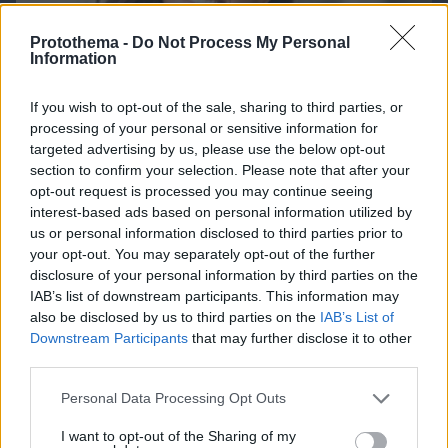
Protothema -
Do Not Process My Personal
Information
If you wish to opt-out of the sale, sharing to third parties, or
processing of your personal or sensitive information for
targeted advertising by us, please use the below opt-out
section to confirm your selection. Please note that after your
opt-out request is processed you may continue seeing
interest-based ads based on personal information utilized by
us or personal information disclosed to third parties prior to
your opt-out. You may separately opt-out of the further
disclosure of your personal information by third parties on the
06.08.2026, 08:01
IAB’s list of downstream participants. This information may
Τα φρούτα που επιλέγουν 4 ενδοκρινολόγοι για
also be disclosed by us to third parties on the
IAB’s List of
καλύτερο έλεγχο του σακχάρου – Το ένα μειώνει
Downstream Participants
that may further disclose it to other
το λίπος στην κοιλιά
third parties.
Please note that this website/app uses one or more Google
Personal Data Processing Opt Outs
services and may gather and store information including but
not limited to your visit or usage behaviour. You may click to
I want to opt-out of the Sharing of my