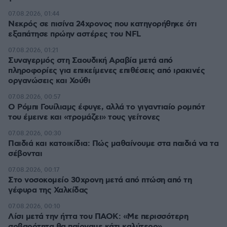
07.08.2026, 01:44
Νεκρός σε πισίνα 24χρονος που κατηγορήθηκε ότι
εξαπάτησε πρώην αστέρες του NFL
07.08.2026, 01:21
Συναγερμός στη Σαουδική Αραβία μετά από
πληροφορίες για επικείμενες επιθέσεις από ιρακινές
οργανώσεις και Χούθι
07.08.2026, 00:57
Ο Ρόμπι Γουίλιαμς έφυγε, αλλά το γιγαντιαίο ρομπότ
του έμεινε και «τρομάζει» τους γείτονες
07.08.2026, 00:30
Παιδιά και κατοικίδια: Πώς μαθαίνουμε στα παιδιά να τα
σέβονται
07.08.2026, 00:17
Στο νοσοκομείο 30χρονη μετά από πτώση από τη
γέφυρα της Χαλκίδας
07.08.2026, 00:10
Λίσι μετά την ήττα του ΠΑΟΚ: «Με περισσότερη
σοβαρότητα θα παίρναμε κάτι καλύτερο»