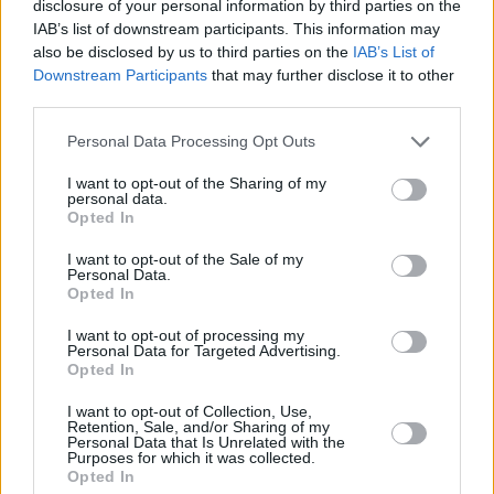
disclosure of your personal information by third parties on the
που έχουν περισσέψει από το πασχαλινό τραπέζι.
IAB’s list of downstream participants. This information may
also be disclosed by us to third parties on the
IAB’s List of
Downstream Participants
that may further disclose it to other
third parties.
Please note that this website/app uses one or more Google
Personal Data Processing Opt Outs
services and may gather and store information including but
not limited to your visit or usage behaviour. You may click to
I want to opt-out of the Sharing of my
personal data.
grant or deny consent to Google and its third-party tags to
Opted In
use your data for below specified purposes in below Google
consent section.
I want to opt-out of the Sale of my
Personal Data.
Opted In
I want to opt-out of processing my
Personal Data for Targeted Advertising.
Opted In
I want to opt-out of Collection, Use,
Retention, Sale, and/or Sharing of my
Personal Data that Is Unrelated with the
Purposes for which it was collected.
Opted In