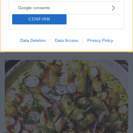
Google consents
15.03.2023, 12:00
CONFIRM
Πατατοσαλάτα με καλαμάρι, ελιές και ρίγανη
Φτιάχνουμε την τέλεια πατατοσαλάτα με καλαμάρι,
ελιές και ρίγανη. Αυτή η σαλάτα μπορεί να σταθεί και
Data Deletion
Data Access
Privacy Policy
ως γεύμα.