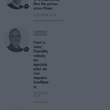
δεν θα μείνει
13
στον Ρόκα
13.07.2026, 11:38
ΓΙΑΝΝΗΣ
ΣΕΡΕΤΗΣ
Γιατί ο
νέος
10
Παναθη
ναϊκός
σε
προ(σ)κ
αλεί να
τον
παρακο
λουθήσε
ις
12.07.2026,
12:37