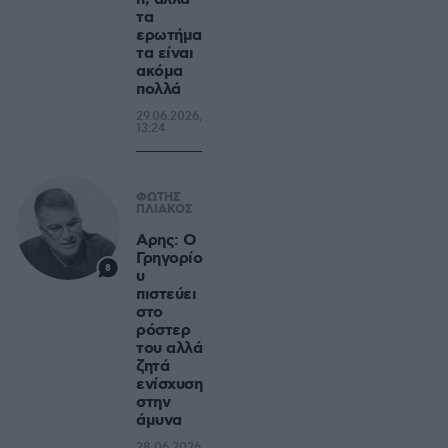
τα
ερωτήμα
τα είναι
ακόμα
πολλά
29.06.2026,
13:24
ΦΩΤΗΣ
ΠΛΙΑΚΟΣ
Αρης: Ο
Γρηγορίο
8
υ
πιστεύει
στο
ρόστερ
του αλλά
ζητά
ενίσχυση
στην
άμυνα
28.06.2026,