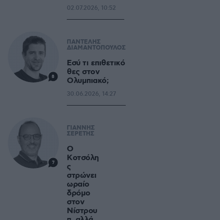
02.07.2026, 10:52
ΠΑΝΤΕΛΗΣ
ΔΙΑΜΑΝΤΟΠΟΥΛΟΣ
Εσύ τι επιθετικό
θες στον
8
Ολυμπιακό;
30.06.2026, 14:27
ΓΙΑΝΝΗΣ
ΣΕΡΕΤΗΣ
O
Kοτσόλη
7
ς
στρώνει
ωραίο
δρόμο
στον
Νίστρου
π, αλλά