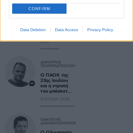
9
«υπεράν
ω», θα
CONFIRM
κινδυνε
ύσεις με
πρόωρο
Data Deletion
καναπέ
Data Access
Privacy Policy
16.07.2026,
13:23
ΔΗΜΗΤΡΗΣ
ΤΣΟΡΜΠΑΤΖΟΓΛΟΥ
Ο ΠΑΟΚ της
23ης Ιουλίου
33
και η ντροπή
του μπάσκετ…
14.07.2026, 09:26
ΠΑΝΤΕΛΗΣ
ΔΙΑΜΑΝΤΟΠΟΥΛΟΣ
Ο Ολυμπιακός