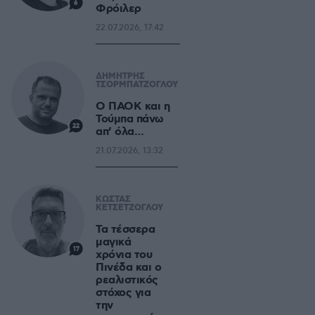
6
Φρόιλερ
22.07.2026, 17:42
ΔΗΜΗΤΡΗΣ
ΤΣΟΡΜΠΑΤΖΟΓΛΟΥ
Ο ΠΑΟΚ και η
Τούμπα πάνω
22
απ’ όλα…
21.07.2026, 13:32
ΚΩΣΤΑΣ
ΚΕΤΣΕΤΖΟΓΛΟΥ
Τα τέσσερα
μαγικά
17
χρόνια του
Πινέδα και ο
ρεαλιστικός
στόχος για
την