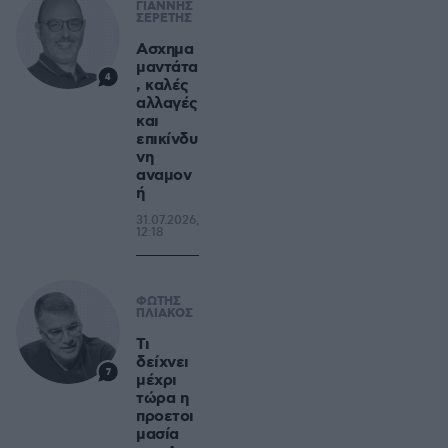
ΓΙΑΝΝΗΣ
ΣΕΡΕΤΗΣ
Ασχημα
μαντάτα
4
, καλές
αλλαγές
και
επικίνδυ
νη
αναμον
ή
31.07.2026,
12:18
ΦΩΤΗΣ
ΠΛΙΑΚΟΣ
Τι
δείχνει
7
μέχρι
τώρα η
προετοι
μασία