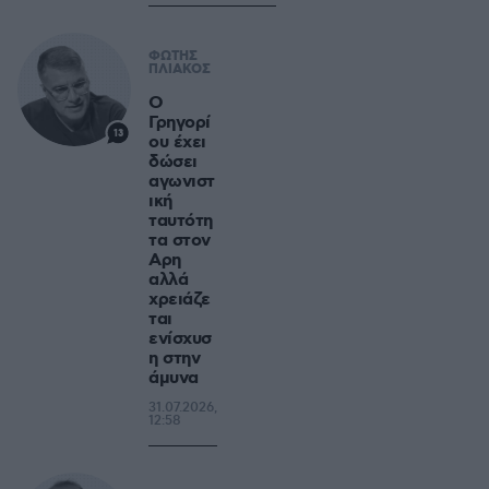
ΦΩΤΗΣ
ΠΛΙΑΚΟΣ
Ο
Γρηγορί
13
ου έχει
δώσει
αγωνιστ
ική
ταυτότη
τα στον
Αρη
αλλά
χρειάζε
ται
ενίσχυσ
η στην
άμυνα
31.07.2026,
12:58