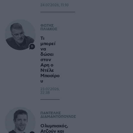
24.07.2026, 11:10
ΦΩΤΗΣ
ΠΛΙΑΚΟΣ
Τι
μπορεί
11
να
δώσει
στον
Αρη ο
Ντέλε
Μπασίρο
υ
23.07.2026,
22:38
ΠΑΝΤΕΛΗΣ
ΔΙΑΜΑΝΤΟΠΟΥΛΟΣ
Ολυμπιακός,
Ατζούν και