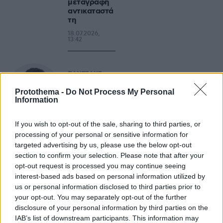
μεταγραφή
αντικαταστά
τη
18.07.2026,
13:42
ΠΑΝΤΕΛΗΣ
ΔΙΑΜΑΝΤΟΠΟΥΛΟΣ
Protothema -
Do Not Process My Personal
Ζότα Σίλβα,
Information
Τζολάκης, Ρόκα
9
και
ερωτηματικά
If you wish to opt-out of the sale, sharing to third parties, or
processing of your personal or sensitive information for
18.07.2026, 11:20
targeted advertising by us, please use the below opt-out
section to confirm your selection. Please note that after your
opt-out request is processed you may continue seeing
ΦΩΤΗΣ
interest-based ads based on personal information utilized by
ΠΛΙΑΚΟΣ
us or personal information disclosed to third parties prior to
Αρης: Η
your opt-out. You may separately opt-out of the further
κλήρωσ
8
disclosure of your personal information by third parties on the
η πιέζει
για
IAB’s list of downstream participants. This information may