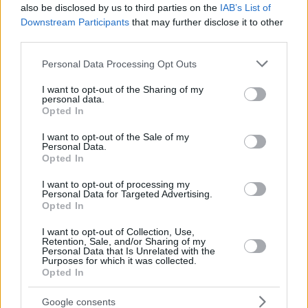
άμεση
also be disclosed by us to third parties on the
IAB’s List of
μεταγρ
Downstream Participants
that may further disclose it to other
αφική
third parties.
ενίσχυσ
η στην
Please note that this website/app uses one or more Google
Personal Data Processing Opt Outs
άμυνα
services and may gather and store information including but
17.07.2026,
not limited to your visit or usage behaviour. You may click to
I want to opt-out of the Sharing of my
20:05
personal data.
grant or deny consent to Google and its third-party tags to
Opted In
use your data for below specified purposes in below Google
consent section.
I want to opt-out of the Sale of my
ΔΗΜΗΤΡΗΣ
Personal Data.
ΤΣΟΡΜΠΑΤΖΟΓΛΟΥ
Opted In
Η δοκιμασία
για τον ΠΑΟΚ
I want to opt-out of processing my
46
Personal Data for Targeted Advertising.
συνεχίζεται…
Opted In
17.07.2026, 10:06
I want to opt-out of Collection, Use,
Retention, Sale, and/or Sharing of my
Personal Data that Is Unrelated with the
Purposes for which it was collected.
ΓΙΑΝΝΗΣ
ΣΕΡΕΤΗΣ
Opted In
Αν είσαι
Google consents
soft και