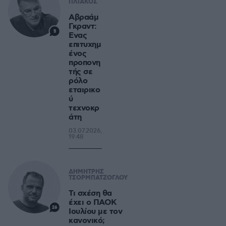
ΠΛΙΑΚΟΣ
Αβραάμ
Γκραντ:
5
Ενας
επιτυχημ
ένος
προπονη
τής σε
ρόλο
εταιρικο
ύ
τεχνοκρ
άτη
03.07.2026,
19:48
ΔΗΜΗΤΡΗΣ
ΤΣΟΡΜΠΑΤΖΟΓΛΟΥ
Τι σχέση θα
έχει ο ΠΑΟΚ
26
Ιουλίου με τον
κανονικό;