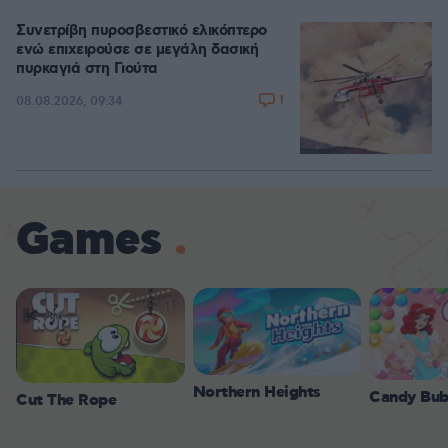
Συνετρίβη πυροσβεστικό ελικόπτερο
ενώ επιχειρούσε σε μεγάλη δασική
πυρκαγιά στη Γιούτα
1
08.08.2026, 09:34
Games
Northern Heights
Candy Bub
Cut The Rope