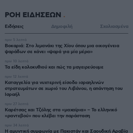
ΡΟΗ ΕΙΔΗΣΕΩΝ
Ειδήσεις
Δημοφιλή
Σχολιασμένα
πριν 5 λεπτά
Βοκαριά: Στο λιμανάκι της Χίου όπου μια οικογένεια
ψαράδων σε κάνει «ψαρά για μία μέρα»
πριν 10 λεπτά
Τα είδη κολοκυθιού και πώς τα μαγειρεύουμε
πριν 12 λεπτά
Καταγγελία για νυχτερινή είσοδο ισραηλινών
στρατευμάτων σε χωριό του Λιβάνου, η απάντηση του
Ισραήλ
πριν 27 λεπτά
Καρέτσας και Τζόλης στα «μαχαίρια» – Το ελληνικό
«ραντεβού» που κλέβει την παράσταση
πριν 34 λεπτά
Η αμυντική συμφωνία με Πακιστάν και Σαουδική Αραβία