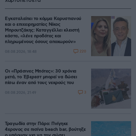
χαρτοπετσέτα
Εγκαταλείπει το κόμμα Καρυστιανού
και ο επιχειρηματίας Νίκος
Μπρουτζάκης: Καταγγέλλει κλειστή
κάστα, «λένε προδότες και
πληρωμένους όσους αποχωρούν»
220
08.08.2026, 18:48
Οι «Πράσινες Μπότες»: 30 χρόνια
μετά, το Έβερεστ μπορεί να δώσει
πίσω έναν από τους νεκρούς του
3
08.08.2026, 21:49
Τραγωδία στην Πάρο: Πνίγηκε
4χρονος σε πισίνα beach bar, βούτηξε
ο μπάρμαν για να τον σώσει