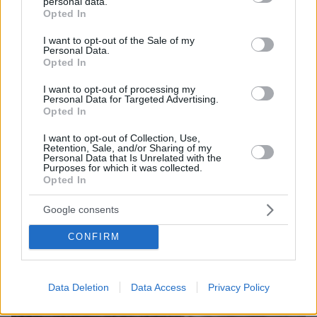
personal data.
grant or deny consent to Google and its third-party tags to
Opted In
ΔΕΙΤΕ ΟΛΕΣ ΤΙΣ ΕΙΔΗΣΕΙΣ
use your data for below specified purposes in below Google
consent section.
I want to opt-out of the Sale of my
Personal Data.
Opted In
ΤΑ ΠΙΟ ΔΗΜΟΦΙΛΗ
I want to opt-out of processing my
Personal Data for Targeted Advertising.
Opted In
I want to opt-out of Collection, Use,
Retention, Sale, and/or Sharing of my
Personal Data that Is Unrelated with the
Purposes for which it was collected.
Opted In
Google consents
CONFIRM
Data Deletion
Data Access
Privacy Policy