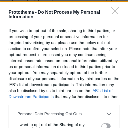
είναι ίδια με το Άρθρο 5 του ΝΑΤΟ, λέει ο Χακάν
Φιντάν
Protothema -
Do Not Process My Personal
Information
πριν 36 λεπτά
Νίκολιτς μετά το φιλικό με την Athens Kallithea:
«Θέλαμε αυτό το ματς, είμαστε ανοικτοί στο
If you wish to opt-out of the sale, sharing to third parties, or
μεταγραφικό παράθυρο», δείτε βίντεο
processing of your personal or sensitive information for
targeted advertising by us, please use the below opt-out
πριν 40 λεπτά
section to confirm your selection. Please note that after your
Όλα όσα χρειάζεται να ξέρετε για τις αντιδράσεις μιας
opt-out request is processed you may continue seeing
φοβικής γάτας
interest-based ads based on personal information utilized by
πριν 44 λεπτά
us or personal information disclosed to third parties prior to
Η Ελίζαμπεθ Ελέτσι πήρε ευχή για το μωρό της, οι
your opt-out. You may separately opt-out of the further
φωτογραφίες από τον Άγιο Νεκτάριο
disclosure of your personal information by third parties on the
IAB’s list of downstream participants. This information may
πριν 45 λεπτά
also be disclosed by us to third parties on the
IAB’s List of
Γλυκά της Τήνου που κρατούν ζωντανή την παράδοσή
Downstream Participants
that may further disclose it to other
της
third parties.
πριν μία ώρα
Νέο χτύπημα στα Στενά του Ορμούζ - Βλήμα έπληξε το
Please note that this website/app uses one or more Google
Personal Data Processing Opt Outs
πλοίο κοντά στο Khasab του Ομάν
services and may gather and store information including but
not limited to your visit or usage behaviour. You may click to
I want to opt-out of the Sharing of my