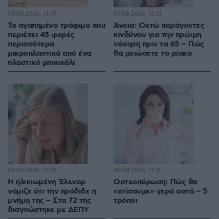
09.08.2026, 13:01
09.08.2026, 12:31
Το αγαπημένο τρόφιμο που
Άνοια: Οκτώ παράγοντες
περιέχει 45 φορές
κινδύνου για την πρώιμη
περισσότερα
νόσηση πριν τα 65 – Πώς
μικροπλαστικά από ένα
θα μειώσετε το ρίσκο
πλαστικό μπουκάλι
09.08.2026, 12:01
09.08.2026, 11:31
Η ηλικιωμένη Έλενορ
Οστεοπόρωση: Πώς θα
νόμιζε ότι την πρόδιδε η
«χτίσουμε» γερά οστά – 5
μνήμη της – Στα 72 της
τρόποι
διαγνώστηκε με ΔΕΠΥ