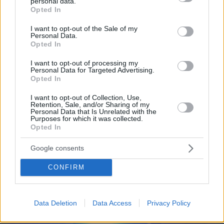
personal data.
grant or deny consent to Google and its third-party tags to
Opted In
09.08.2026, 15:35
use your data for below specified purposes in below Google
Μια βιοτεχνολόγος έχασε 10 κιλά χωρίς να
consent section.
I want to opt-out of the Sale of my
στερηθεί το αγαπημένο της φαγητό – Οι 8
Personal Data.
συνήθειες που έκαναν τη διαφορά
Opted In
I want to opt-out of processing my
Personal Data for Targeted Advertising.
Opted In
I want to opt-out of Collection, Use,
Retention, Sale, and/or Sharing of my
Personal Data that Is Unrelated with the
Purposes for which it was collected.
Opted In
Google consents
CONFIRM
Data Deletion
Data Access
Privacy Policy