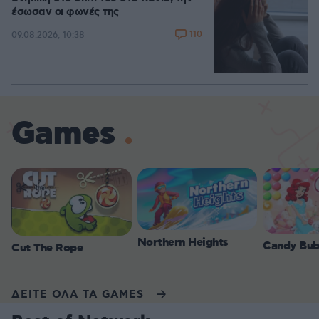
έσωσαν οι φωνές της
110
09.08.2026, 10:38
Games
Northern Heights
Candy Bub
Cut The Rope
ΔΕΙΤΕ ΟΛΑ ΤΑ GAMES