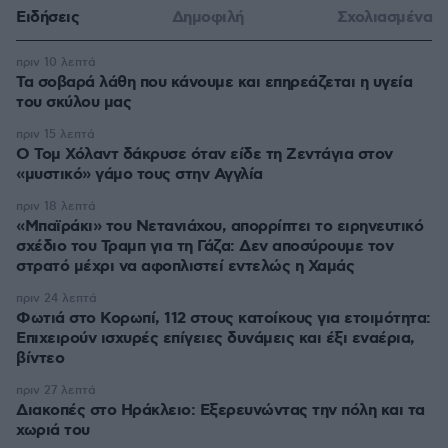
Ειδήσεις
Δημοφιλή
Σχολιασμένα
πριν 10 λεπτά
Τα σοβαρά λάθη που κάνουμε και επηρεάζεται η υγεία
του σκύλου μας
πριν 15 λεπτά
Ο Τομ Χόλαντ δάκρυσε όταν είδε τη Ζεντάγια στον
«μυστικό» γάμο τους στην Αγγλία
πριν 18 λεπτά
«Μπαϊράκι» του Νετανιάχου, απορρίπτει το ειρηνευτικό
σχέδιο του Τραμπ για τη Γάζα: Δεν αποσύρουμε τον
στρατό μέχρι να αφοπλιστεί εντελώς η Χαμάς
πριν 24 λεπτά
Φωτιά στο Κορωπί, 112 στους κατοίκους για ετοιμότητα:
Επιχειρούν ισχυρές επίγειες δυνάμεις και έξι εναέρια,
βίντεο
πριν 27 λεπτά
Διακοπές στο Ηράκλειο: Εξερευνώντας την πόλη και τα
χωριά του