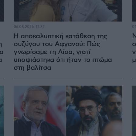
06.08.2026, 12:32
06
Η αποκαλυπτική κατάθεση της
Ν
η
συζύγου του Αφγανού: Πώς
ο
να
γνωρίσαμε τη Λίσα, γιατί
v
α
υποψιάστηκα ότι ήταν το πτώμα
μ
στη βαλίτσα