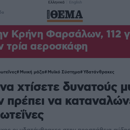
Ελληνικά
English
δα
ν Κρήνη Φαρσάλων, 112 γι
ν τρία αεροσκάφη
ωτεΐνες
Μυική μάζα
Μυϊκό Σύστημα
Υδατάνθρακες
να χτίσετε δυνατούς μ
εν πρέπει να καταναλών
ωτεΐνες