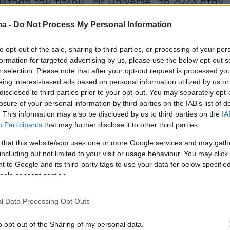
άκτηση του τίτλου “Mr Universe” το 2023 ήταν
ων υδατανθράκων στη διατροφή του.
ma -
Do Not Process My Personal Information
to opt-out of the sale, sharing to third parties, or processing of your per
ερισσότερα στο
ygeiamou.gr
formation for targeted advertising by us, please use the below opt-out s
r selection. Please note that after your opt-out request is processed y
eing interest-based ads based on personal information utilized by us or
disclosed to third parties prior to your opt-out. You may separately opt-
protothema.gr στο Google News
το
και μάθετε πρώτοι
losure of your personal information by third parties on the IAB’s list of
εις
. This information may also be disclosed by us to third parties on the
IA
Participants
that may further disclose it to other third parties.
Ειδήσεις
 τελευταίες
από την Ελλάδα και τον Κόσμο, τη
Protothema.gr
μβαίνουν, στο
 that this website/app uses one or more Google services and may gath
including but not limited to your visit or usage behaviour. You may click 
 to Google and its third-party tags to use your data for below specifi
ogle consent section.
Ειδήσεις
Δημοφιλή
Σχολιασμέν
ΗΣΕΩΝ
l Data Processing Opt Outs
Αρκεί μία ώρα εκπαίδευσης για να
o opt-out of the Sharing of my personal data.
άθετε τον σκύλο