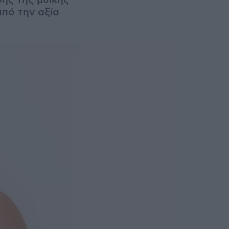
ης της μυϊκής
από την αξία