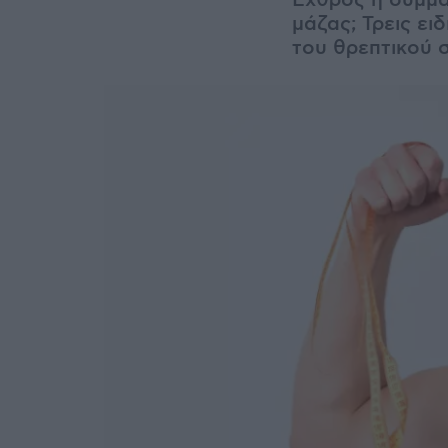
Εχθρός ή σύμμα
μάζας; Τρεις ει
του θρεπτικού 