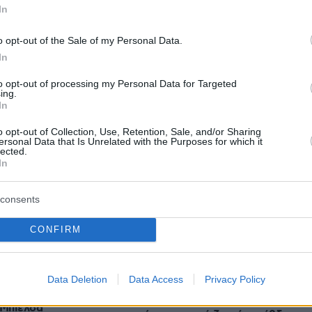
μάθουν οι μεσήλικες να μην
In
ο παιχνίδι του όταν
παρασύρονται από fake news – Νέ
έρευνα
o opt-out of the Sale of my Personal Data.
πριν 8 λεπτά
In
Φωτιά στην Κρήνη Φαρσάλων, 112
9 που βοηθά να
για ετοιμότητα, επιχειρούν τρία
 στόχο μας
to opt-out of processing my Personal Data for Targeted
αεροσκάφη
ing.
In
πριν 13 λεπτά
Παλαιό Φάληρο σε
Ο Φάουτσι κρίθηκε ένοχος για
ο για φαγητό ''όπως
o opt-out of Collection, Use, Retention, Sale, and/or Sharing
περιφρόνηση του Κογκρέσου μετά
ersonal Data that Is Unrelated with the Purposes for which it
lected.
τις απανωτές αρνήσεις να
In
απαντήσει σε ερωτήσεις για τον
κορωνοϊό
δικότητες και 860
ημόσιες σχολές
consents
πριν 15 λεπτά
γελματικής
Ταξίδι στο Μπαλί: Οι κορυφαίες
το εκπαιδευτικό
CONFIRM
εμπειρίες στον πολυπρόσωπο
7
προορισμό
πριν 18 λεπτά
ν: Νέος προπονητής
Data Deletion
Data Access
Privacy Policy
Γαλλία: Προσποιήθηκαν υπαλλήλου
ρουγουάης,
εταιρείας ασφαλείας και
 Μπιέλσα