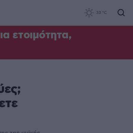
33
°C
α ετοιμότητα,
ύες;
ετε