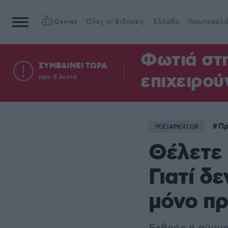
Games
Όλες οι Ειδήσεις
Ελλάδα
Πρωτοσέλι
Φωτιά στη
ΣΥΜΒΑΙΝΕΙ ΤΩΡΑ
επιχειρού
πριν 8 λεπτά
Πρ
YGEIAMOU.GR
Θέλετε 
Γιατί δ
μόνο πρ