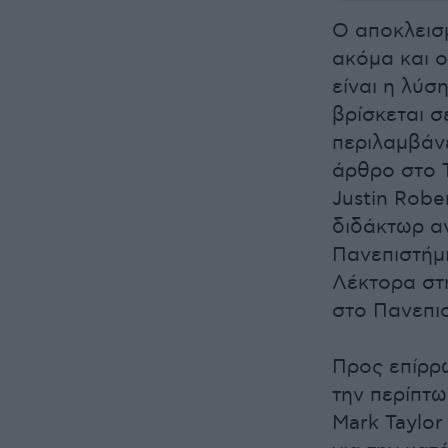
Ο αποκλεισ
ακόμα και ο
είναι η λύσ
βρίσκεται 
περιλαμβάνε
άρθρο στο 
Justin Robe
διδάκτωρ α
Πανεπιστήμι
Λέκτορα στ
στο Πανεπισ
Προς επίρρω
την περίπτ
Mark Taylor