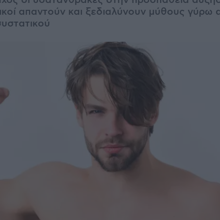
χος οι υδατάνθρακες στην προσπάθεια αύξησ
δικοί απαντούν και ξεδιαλύνουν μύθους γύρω 
συστατικού