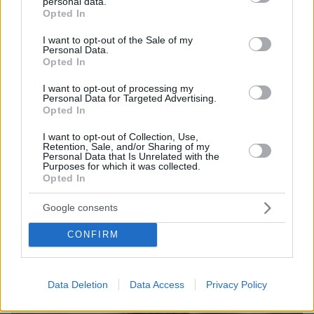
personal data.
314
06.08.2026, 12:32
grant or deny consent to Google and its third-party tags to
Opted In
use your data for below specified purposes in below Google
consent section.
I want to opt-out of the Sale of my
Personal Data.
Opted In
Games
I want to opt-out of processing my
Personal Data for Targeted Advertising.
Opted In
I want to opt-out of Collection, Use,
Retention, Sale, and/or Sharing of my
Personal Data that Is Unrelated with the
Purposes for which it was collected.
Opted In
Northern Heights
Candy Bub
Cut The Rope
Google consents
CONFIRM
ΔΕΙΤΕ ΟΛΑ ΤΑ GAMES
Best of Network
Data Deletion
Data Access
Privacy Policy