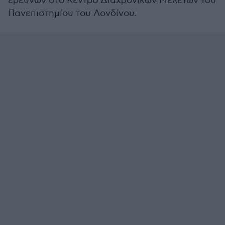
ερευνών στο Κέντρο Διαχρονικών Μελετών του
Πανεπιστημίου του Λονδίνου.