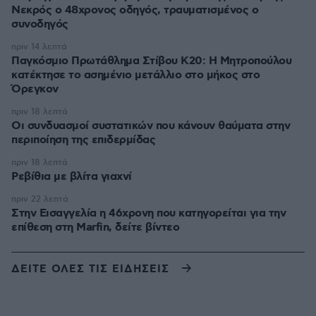
Νεκρός ο 48χρονος οδηγός, τραυματισμένος ο
συνοδηγός
πριν 14 λεπτά
Παγκόσμιο Πρωτάθλημα Στίβου Κ20: Η Μητροπούλου
κατέκτησε το ασημένιο μετάλλιο στο μήκος στο
Όρεγκον
πριν 18 λεπτά
Οι συνδυασμοί συστατικών που κάνουν θαύματα στην
περιποίηση της επιδερμίδας
πριν 18 λεπτά
Ρεβίθια με βλίτα γιαχνί
πριν 22 λεπτά
Στην Εισαγγελία η 46χρονη που κατηγορείται για την
επίθεση στη Marfin, δείτε βίντεο
ΔΕΙΤΕ ΟΛΕΣ ΤΙΣ ΕΙΔΗΣΕΙΣ