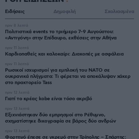
Ειδήσεις
Δημοφιλή
Σχολιασμένα
πριν 8 λεπτά
Πολιτιστικά events το τριήμερο 7-9 Αυγούστου:
«Αντιγόνη» στην Επίδαυρο, εκθέσεις στην Αθήνα
πριν 11 λεπτά
Καρδιοπαθείς και καλοκαίρι: Διακοπές με ασφάλεια
πριν 11 λεπτά
Ρωσικοί ισχυρισμοί για εμπλοκή του ΝΑΤΟ σε
ουκρανικά πλήγματα: Τι φέρεται να αποκάλυψαν χάκερ
στο πρακτορείο Tass
πριν 12 λεπτά
Γιατί το κρέας kobe είναι τόσο ακριβό
πριν 13 λεπτά
Εξιχνιάστηκαν δύο εμπρησμοί στο Ρέθυμνο,
σχηματίστηκε δικογραφία σε βάρος δύο ανδρών
πριν 13 λεπτά
Φορτηγό έπεσε σε γκρεμό στην Τρίπολης – Σπάρτης: