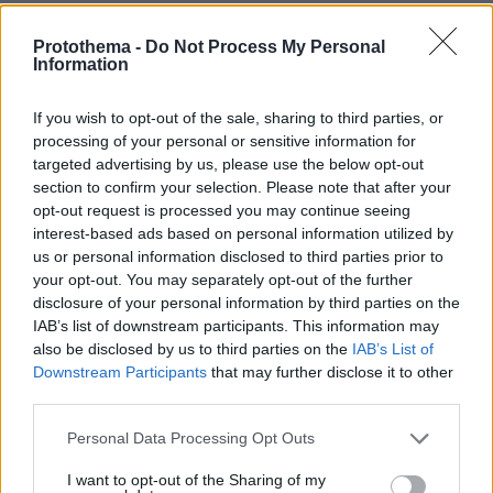
Γονικές παροχές: Οι παγίδες στις
μεταφορές χρημάτων που μπορεί να
Protothema -
Do Not Process My Personal
κοστίσουν σε φόρο
Information
49
07.08.2026, 07:58
If you wish to opt-out of the sale, sharing to third parties, or
processing of your personal or sensitive information for
targeted advertising by us, please use the below opt-out
section to confirm your selection. Please note that after your
opt-out request is processed you may continue seeing
Σάλος στη Λιθουανία από σαμποτάζ
σε προσπάθεια ρεκόρ powerlifting
interest-based ads based on personal information utilized by
από Βελγίδα: «Είμαι ρατσιστής και το
us or personal information disclosed to third parties prior to
έκανα επίτηδες» έγραψε ο δράστης
your opt-out. You may separately opt-out of the further
disclosure of your personal information by third parties on the
45
07.08.2026, 06:51
IAB’s list of downstream participants. This information may
Loaded
:
also be disclosed by us to third parties on the
IAB’s List of
100.00%
Downstream Participants
that may further disclose it to other
third parties.
Η αποκαλυπτική κατάθεση της
συζύγου του Αφγανού: Πώς
Please note that this website/app uses one or more Google
Personal Data Processing Opt Outs
γνωρίσαμε τη Λίσα, γιατί υποψιάστηκα
services and may gather and store information including but
ότι ήταν το πτώμα στη βαλίτσα
not limited to your visit or usage behaviour. You may click to
I want to opt-out of the Sharing of my