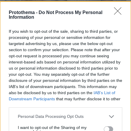
Protothema -
Do Not Process My Personal
Information
If you wish to opt-out of the sale, sharing to third parties, or
processing of your personal or sensitive information for
targeted advertising by us, please use the below opt-out
section to confirm your selection. Please note that after your
12.06.2022, 18:16
opt-out request is processed you may continue seeing
Οι δραστηριότητες που μας βοηθούν να γεράσουμε
interest-based ads based on personal information utilized by
καλά
us or personal information disclosed to third parties prior to
Γεράματα με καλή ψυχική και σωματική υγεία μπορεί
your opt-out. You may separately opt-out of the further
να εξασφαλίσει η ενασχόληση με δραστηριότητες
disclosure of your personal information by third parties on the
που προάγουν το αίσθημα της συμμετοχής ως
IAB’s list of downstream participants. This information may
ενεργό μέλος στην κοινωνία
also be disclosed by us to third parties on the
IAB’s List of
Downstream Participants
that may further disclose it to other
third parties.
Please note that this website/app uses one or more Google
Personal Data Processing Opt Outs
services and may gather and store information including but
not limited to your visit or usage behaviour. You may click to
I want to opt-out of the Sharing of my