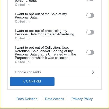
personal data.
grant or deny consent to Google and its third-party tags to
Opted In
use your data for below specified purposes in below Google
consent section.
I want to opt-out of the Sale of my
Personal Data.
Opted In
I want to opt-out of processing my
Personal Data for Targeted Advertising.
Opted In
I want to opt-out of Collection, Use,
Retention, Sale, and/or Sharing of my
Personal Data that Is Unrelated with the
Purposes for which it was collected.
Opted In
Google consents
CONFIRM
26.06.2021, 10:32
Αυτό είναι το καλύτερο φάρμακο: Νικά το στρες,
διώχνει τον πόνο και δυναμώνει την άμυνα
Data Deletion
Data Access
Privacy Policy
Σας πνίγει το άγχος; Αναζητάτε ένα φυσικό