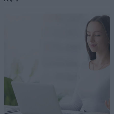
ατόμων