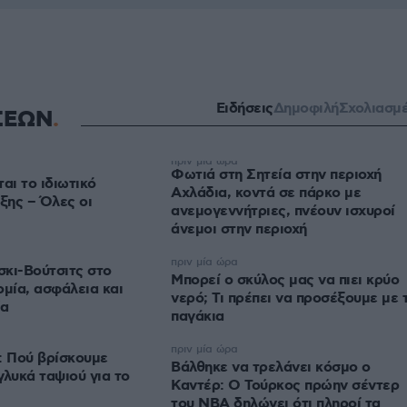
Ειδήσεις
Δημοφιλή
Σχολιασμ
ΣΕΩΝ
πριν μία ώρα
Φωτιά στη Σητεία στην περιοχή
ι το ιδιωτικό
Αχλάδια, κοντά σε πάρκο με
ξης – Όλες οι
ανεμογεννήτριες, πνέουν ισχυροί
άνεμοι στην περιοχή
πριν μία ώρα
κι-Βούτσιτς στο
Μπορεί ο σκύλος μας να πιει κρύο
ομία, ασφάλεια και
νερό; Τι πρέπει να προσέξουμε με 
ία
παγάκια
πριν μία ώρα
: Πού βρίσκουμε
Βάλθηκε να τρελάνει κόσμο ο
γλυκά ταψιού για το
Καντέρ: Ο Τούρκος πρώην σέντερ
του NBA δηλώνει ότι πληροί τα