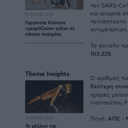
τον SARS-CoV
και αναρτά σ
07.04.2020, 23:26
το Ινστιτούτο
Γερμανία: Κλόουν
«μοιράζουν» γέλιο σε
αντιμετώπιση
οίκους ευγηρίας
Το σύνολο τ
103.228
.
Thema Insights
Ο αριθμός τ
δεύτερη συν
ημέρες μείωσ
Ινστιτούτου 
Πηγή:
ΑΠΕ -
27.07.2026, 06:00
Το μέλλον της