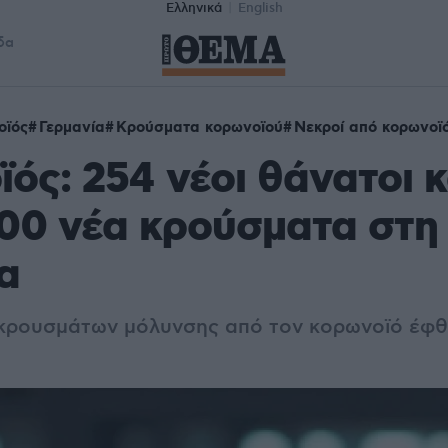
Ελληνικά
English
δα
οϊός
Γερμανία
Κρούσματα κορωνοϊού
Νεκροί από κορωνοϊ
ός: 254 νέοι θάνατοι 
00 νέα κρούσματα στη
α
κρουσμάτων μόλυνσης από τον κορωνοϊό έφθ