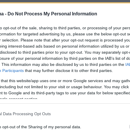
ερα:
ma -
Do Not Process My Personal Information
 επικεφαλής του Twitter υποσχέθηκε ένα δισ.
to opt-out of the sale, sharing to third parties, or processing of your per
την καταπολέμηση της νόσου
formation for targeted advertising by us, please use the below opt-out s
r selection. Please note that after your opt-out request is processed y
eing interest-based ads based on personal information utilized by us or
λομβία: Έσπασαν την καραντίνα για να
disclosed to third parties prior to your opt-out. You may separately opt-
ν σε δέντρο
losure of your personal information by third parties on the IAB’s list of
. This information may also be disclosed by us to third parties on the
IA
Participants
that may further disclose it to other third parties.
Ιαπωνία: Τα ρομπότ αντικατέστησαν τους
 that this website/app uses one or more Google services and may gath
σε τελετή αποφοίτησης
including but not limited to your visit or usage behaviour. You may click 
 to Google and its third-party tags to use your data for below specifi
ogle consent section.
l Data Processing Opt Outs
o opt-out of the Sharing of my personal data.