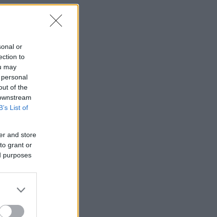
sonal or
ection to
ou may
 personal
out of the
 downstream
B’s List of
er and store
to grant or
ed purposes