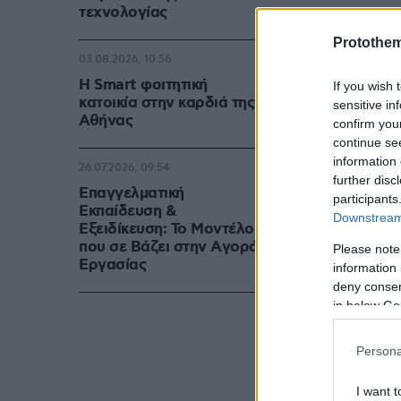
τεχνολογίας
Ειδήσεις σήμ
Protothe
03.08.2026, 10:56
Κορωνοϊός: Ο
Η Smart φοιτητική
If you wish 
δολάρια για 
κατοικία στην καρδιά της
sensitive in
Αθήνας
confirm you
continue se
Κορωνοϊός-Κο
information 
26.07.2026, 09:54
προσευχηθού
further disc
Επαγγελματική
participants
Εκπαίδευση &
Downstream 
Κορωνοϊός - 
Εξειδίκευση: Το Mοντέλο
που σε Bάζει στην Aγορά
Please note
σπουδαστές 
Eργασίας
information 
deny consent
in below Go
Persona
I want t