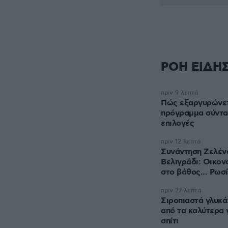
ΡΟΗ ΕΙΔΗ
πριν 9 λεπτά
Πώς εξαργυρώνετα
πρόγραμμα σύντα
επιλογές
πριν 12 λεπτά
Συνάντηση Ζελένσ
Βελιγράδι: Οικον
στο βάθος... Ρωσ
πριν 27 λεπτά
Σιροπιαστά γλυκά
από τα καλύτερα 
σπίτι