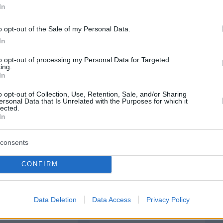
In
o opt-out of the Sale of my Personal Data.
protothema.gr στο Google News
ο
και μάθετε πρώτοι όλες
In
to opt-out of processing my Personal Data for Targeted
ing.
Ειδήσεις
ελευταίες
από την Ελλάδα και τον Κόσμο, τη στιγ
In
Protothema.gr
 στο
o opt-out of Collection, Use, Retention, Sale, and/or Sharing
ersonal Data that Is Unrelated with the Purposes for which it
lected.
Α
ΠΡΟΣΘΗΚΗ ΣΧΟΛΙΟΥ
In
consents
CONFIRM
ΘΗΚΗ ΣΧΟΛΙΟΥ
Data Deletion
Data Access
Privacy Policy
*
EMAIL