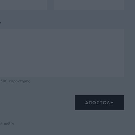
*
2500
χαρακτήρες
κά πεδία