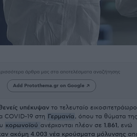
περισσότερα άρθρα μας
στα αποτελέσματα αναζήτησης
Add Protothema.gr on Google
θενείς υπέκυψαν
το τελευταίο εικοσιτετράωρο
α COVID-19 στη
Γερμανία
, όπου τα θύματα τη
ου
κορωνοϊού
ανέρχονται πλέον σε
1.861
, ενώ
καν ακόμη 4.003 νέα κρούσματα μόλυνσης
απ