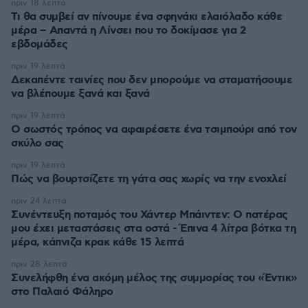
πριν 18 λεπτά
Τι θα συμβεί αν πίνουμε ένα σφηνάκι ελαιόλαδο κάθε
μέρα – Απαντά η Λίνσει που το δοκίμασε για 2
εβδομάδες
πριν 19 λεπτά
Δεκαπέντε ταινίες που δεν μπορούμε να σταματήσουμε
να βλέπουμε ξανά και ξανά
πριν 19 λεπτά
Ο σωστός τρόπος να αφαιρέσετε ένα τσιμπούρι από τον
σκύλο σας
πριν 19 λεπτά
Πώς να βουρτσίζετε τη γάτα σας χωρίς να την ενοχλεί
πριν 24 λεπτά
Συνέντευξη ποταμός του Χάντερ Μπάιντεν: Ο πατέρας
μου έχει μεταστάσεις στα οστά - Έπινα 4 λίτρα βότκα τη
μέρα, κάπνιζα κρακ κάθε 15 λεπτά
πριν 28 λεπτά
Συνελήφθη ένα ακόμη μέλος της συμμορίας του «Έντικ»
στο Παλαιό Φάληρο