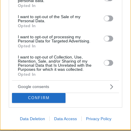
personal data.
grant or deny consent to Google and its third-party tags to
Κάτι αλλάζει στον χάρτη της πανεπιστημιακής εκπαίδευσης
Opted In
στην Ελλάδα
use your data for below specified purposes in below Google
consent section.
I want to opt-out of the Sale of my
Personal Data.
30.07.2026, 15:25
Opted In
Εθνική Τράπεζα: Η κορυφαία επιλογή για τη χρηματοδότηση
μεγάλων έργων
I want to opt-out of processing my
Personal Data for Targeted Advertising.
Opted In
29.07.2026, 09:39
Διασκεδάζουμε υπεύθυνα, επιστρέφουμε με ασφάλεια
I want to opt-out of Collection, Use,
Retention, Sale, and/or Sharing of my
Personal Data that Is Unrelated with the
Purposes for which it was collected.
Opted In
ΡΟΗ ΕΙΔΗΣΕΩΝ
Google consents
Ειδήσεις
Δημοφιλή
Σχολιασμένα
CONFIRM
πριν 17 λεπτά
Λένα Παπαληγούρα για τον σύζυγό της: Δεν με είχα
φανταστεί με έναν άνθρωπο τόσα χρόνια, ο γάμος είναι
Data Deletion
Data Access
Privacy Policy
πολύ καλύτερος απ’ ό,τι περίμενα