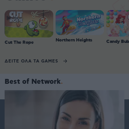
Northern Heights
Candy Bub
Cut The Rope
ΔΕΙΤΕ ΟΛΑ ΤΑ GAMES
Best of Network