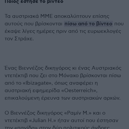
Ποιος έστησε το βίντεο
Τα αυστριακά ΜΜΕ αποκαλύπτουν επίσης
αυτούς που βρίσκονται
πίσω από το βίντεο
που
έκαψε λίγες ημέρες πριν από τις ευρωεκλογές
τον Στράχε.
Ένας Βιεννέζος δικηγόρος κι ένας Αυστριακός
ντετέκτιβ που ζει στο Μόναχο βρίσκονται πίσω
από το «Ibizagate», όπως αναφέρει η
αυστριακή εφημερίδα «Oesterreich»,
επικαλούμενη έρευνα των αυστριακών αρχών.
Ο Βιεννέζος δικηγόρος «Ραμίν Μ.» και ο
ντετέκτιβ «Julian H.» ήταν αυτοί που έστησαν
την «παγίδα» στον δύο πολιτικούς άνδρες.