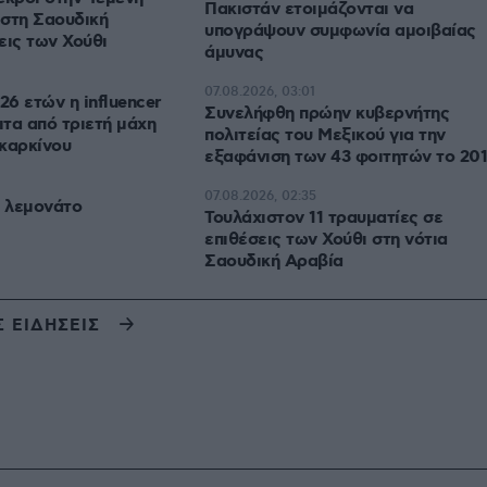
Πακιστάν ετοιμάζονται να
 στη Σαουδική
υπογράψουν συμφωνία αμοιβαίας
εις των Χούθι
άμυνας
07.08.2026, 03:01
26 ετών η influencer
Συνελήφθη πρώην κυβερνήτης
ιτα από τριετή μάχη
πολιτείας του Μεξικού για την
καρκίνου
εξαφάνιση των 43 φοιτητών το 20
07.08.2026, 02:35
ι λεμονάτο
Τουλάχιστον 11 τραυματίες σε
επιθέσεις των Χούθι στη νότια
Σαουδική Αραβία
Σ ΕΙΔΗΣΕΙΣ