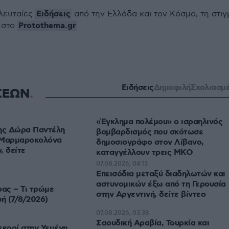
Ειδήσεις
ελευταίες
από την Ελλάδα και τον Κόσμο, τη στιγ
Protothema.gr
 στο
Ειδήσεις
Δημοφιλή
Σχολιασμ
ΣΕΩΝ
«Έγκλημα πολέμου» ο ισραηλινός
της Δώρα Παντέλη
βομβαρδισμός που σκότωσε
«Μαρμαροκολόνα
δημοσιογράφο στον Λίβανο,
, δείτε
καταγγέλλουν τρεις ΜΚΟ
07.08.2026, 04:13
Επεισόδια μεταξύ διαδηλωτών και
αστυνομικών έξω από τη Γερουσία
ρας – Τι τρώμε
στην Αργεντινή, δείτε βίντεο
ή (7/8/2026)
07.08.2026, 03:38
Σαουδική Αραβία, Τουρκία και
εκροί στην Υεμένη