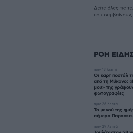
Δείτε όλες τις τ
που συμβαίνουν,
ΡΟΗ ΕΙΔΗ
πριν 13 λεπτά
Οι καρτ ποστάλ 
από τη Μύκονο: 
μου» της γράφουν
φωτογραφίες
πριν 26 λεπτά
Το μενού της ημέ
σήμερα Παρασκευ
πριν 29 λεπτά
Τουλάχιστον 58 ν