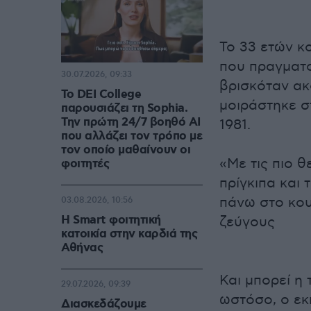
Το 33 ετών κ
που πραγματο
30.07.2026, 09:33
βρισκόταν ακ
Το DEI College
μοιράστηκε σ
παρουσιάζει τη Sophia.
Την πρώτη 24/7 βοηθό AI
1981.
που αλλάζει τον τρόπο με
τον οποίο μαθαίνουν οι
«Με τις πιο 
φοιτητές
πρίγκιπα και 
πάνω στο κουτ
03.08.2026, 10:56
Η Smart φοιτητική
ζεύγους
κατοικία στην καρδιά της
Αθήνας
Και μπορεί η
29.07.2026, 09:39
ωστόσο, ο εκ
Διασκεδάζουμε