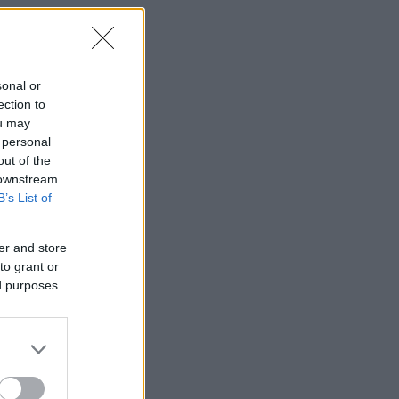
sonal or
ection to
ou may
 personal
out of the
 downstream
B’s List of
er and store
to grant or
ed purposes