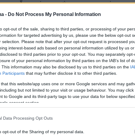
 προειδοποιεί τον ανώνυμο αγοραστή να μην
.
ma -
Do Not Process My Personal Information
to opt-out of the sale, sharing to third parties, or processing of your per
formation for targeted advertising by us, please use the below opt-out s
r selection. Please note that after your opt-out request is processed y
eing interest-based ads based on personal information utilized by us or
disclosed to third parties prior to your opt-out. You may separately opt-
losure of your personal information by third parties on the IAB’s list of
. This information may also be disclosed by us to third parties on the
IA
Participants
that may further disclose it to other third parties.
 that this website/app uses one or more Google services and may gath
including but not limited to your visit or usage behaviour. You may click 
 to Google and its third-party tags to use your data for below specifi
ogle consent section.
l Data Processing Opt Outs
o opt-out of the Sharing of my personal data.