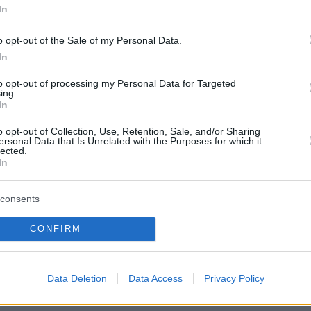
In
o opt-out of the Sale of my Personal Data.
In
to opt-out of processing my Personal Data for Targeted
ing.
In
o opt-out of Collection, Use, Retention, Sale, and/or Sharing
ersonal Data that Is Unrelated with the Purposes for which it
lected.
In
consents
rk Post
CONFIRM
Data Deletion
Data Access
Privacy Policy
protothema.gr στο Google News
ο
και μάθετε πρώτοι όλες