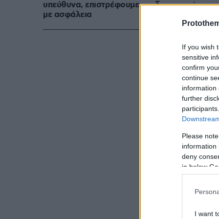
υπεύθυνα, επιστρέφουμε
δημοπράτησε,
με ασφάλεια
τη δοκιμάσει..
Protothe
If you wish 
sensitive in
confirm you
continue se
information 
further disc
participants
Downstream 
Please note
information 
deny consent
in below Go
Persona
I want t