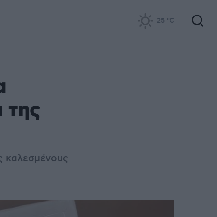
25
°C
α
 της
υς καλεσμένους