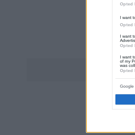
Opted 
I want t
Opted 
I want 
Advertis
Opted 
I want t
of my P
was col
Opted 
Google 
Πηγή: New Yo
Ακολουθήστε τ
τις ειδήσεις