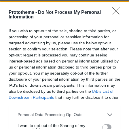
Protothema -
Do Not Process My Personal
Αριστοτέλης Δαμίγος: Σε κλίμα
Information
οδύνης έγινε η αποτέφρωση του
συντονιστή που σκοτώθηκε μετά τη
σύγκρουση ελικοπτέρων στην Ψάθα,
If you wish to opt-out of the sale, sharing to third parties, or
φωτογραφίες
processing of your personal or sensitive information for
targeted advertising by us, please use the below opt-out
128
06.08.2026, 20:03
section to confirm your selection. Please note that after your
opt-out request is processed you may continue seeing
interest-based ads based on personal information utilized by
Πέθανε το άσπρο κουτάβι που
us or personal information disclosed to third parties prior to
συμβίωνε με αγέλη λύκων στην
your opt-out. You may separately opt-out of the further
Κεντρική Μακεδονία: Καλό ταξίδι
μικρέ, δείτε βίντεο
disclosure of your personal information by third parties on the
IAB’s list of downstream participants. This information may
162
06.08.2026, 16:39
also be disclosed by us to third parties on the
IAB’s List of
Downstream Participants
that may further disclose it to other
third parties.
Γιώργος Παράσχος: Χαμογελαστός,
Please note that this website/app uses one or more Google
Personal Data Processing Opt Outs
δίνει τη μάχη του με τον καρκίνο,
services and may gather and store information including but
μπήκε στο νοσοκομείο για νέα
not limited to your visit or usage behaviour. You may click to
I want to opt-out of the Sharing of my