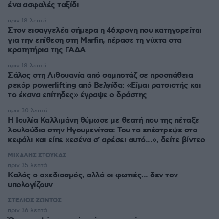
ένα ασφαλές ταξίδι
πριν 18 λεπτά
Στον εισαγγελέα σήμερα η 46χρονη που κατηγορείται
για την επίθεση στη Marfin, πέρασε τη νύχτα στα
κρατητήρια της ΓΑΔΑ
πριν 18 λεπτά
Σάλος στη Λιθουανία από σαμποτάζ σε προσπάθεια
ρεκόρ powerlifting από Βελγίδα: «Είμαι ρατσιστής και
το έκανα επίτηδες» έγραψε ο δράστης
πριν 30 λεπτά
Η Ιουλία Καλλιμάνη θύμωσε με θεατή που της πέταξε
λουλούδια στην Ηγουμενίτσα: Του τα επέστρεψε στο
κεφάλι και είπε «εσένα σ' αρέσει αυτό...», δείτε βίντεο
ΜΙΧΑΛΗΣ ΣΤΟΥΚΑΣ
πριν 35 λεπτά
Καλός ο σχεδιασμός, αλλά οι φωτιές... δεν τον
υπολογίζουν
ΣΤΕΛΙΟΣ ΖΩΝΤΟΣ
πριν 36 λεπτά