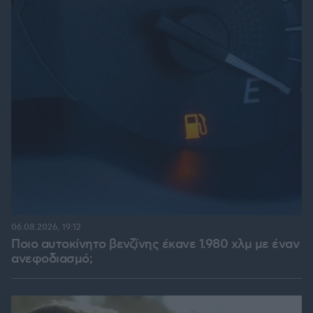
06.08.2026, 19:12
Ποιο αυτοκίνητο βενζίνης έκανε 1.980 χλμ με έναν
ανεφοδιασμό;