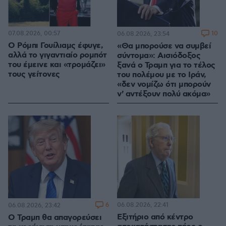
07.08.2026, 00:57
10
06.08.2026, 23:54
Ο Ρόμπι Γουίλιαμς έφυγε,
«Θα μπορούσε να συμβεί
αλλά το γιγαντιαίο ρομπότ
σύντομα»: Αισιόδοξος
του έμεινε και «τρομάζει»
ξανά ο Τραμπ για το τέλος
τους γείτονες
του πολέμου με το Ιράν,
«δεν νομίζω ότι μπορούν
ν' αντέξουν πολύ ακόμα»
6
06.08.2026, 22:41
06.08.2026, 23:42
Εξιτήριο από κέντρο
Ο Τραμπ θα απαγορεύσει