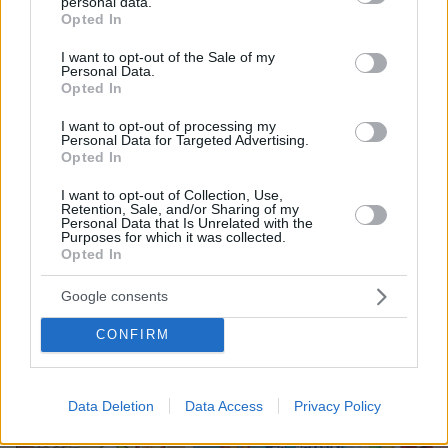
θεραπεία
personal data.
grant or deny consent to Google and its third-party tags to
Opted In
use your data for below specified purposes in below Google
57
06.08.2026, 18:00
consent section.
I want to opt-out of the Sale of my
Personal Data.
Opted In
Για πέμπτη συνεχόμενη χρονιά στο
I want to opt-out of processing my
ΠΑΓΝΗ ο Βλαδίμηρος Κυριακίδης,
Personal Data for Targeted Advertising.
βρέθηκε κοντά στα παιδιά και άκουσε
Opted In
τις ιστορίες τους
I want to opt-out of Collection, Use,
21
06.08.2026, 17:38
Retention, Sale, and/or Sharing of my
Personal Data that Is Unrelated with the
Purposes for which it was collected.
Opted In
Google consents
CONFIRM
Games
Data Deletion
Data Access
Privacy Policy