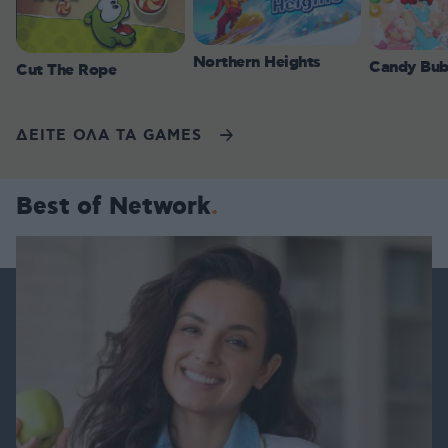
Northern Heights
Candy Bub
Cut The Rope
ΔΕΙΤΕ ΟΛΑ ΤΑ GAMES
Best of Network