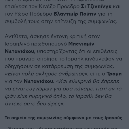
Σι Τζινπίνγκ
επαίνεσε τον Κινέζο Πρόεδρο
και
Βλαντιμίρ Πούτιν
τον Ρώσο Πρόεδρο
για τη
συμβολή τους στην επίτευξη της συμφωνίας.
Αντίθετα, άσκησε έντονη κριτική στον
Μπενιαμίν
Ισραηλινό πρωθυπουργό
Νετανιάχου
, υποστηρίζοντας ότι οι επιθέσεις
που πραγματοποίησε το Ισραήλ κινδύνεψαν να
οδηγήσουν σε κατάρρευση της συμφωνίας.
Τραμπ
«Είναι πολύ σκληρός άνθρωπος»,
είπε ο
Νετανιάχου
για τον
.
«Και ειλικρινά θα έπρεπε
να είναι ευγνώμων για όσα κάναμε. Γιατί αν το
Ιράν είχε πυρηνικό όπλο, το Ισραήλ δεν θα
άντεχε ούτε δύο ώρες».
Τα σημεία της συμφωνίας σύμφωνα με τους Ιρανούς