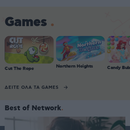
Games
Northern Heights
Candy Bub
Cut The Rope
ΔΕΙΤΕ ΟΛΑ ΤΑ GAMES
Best of Network