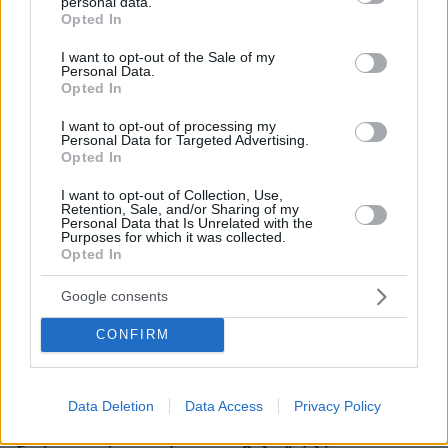
Οι απογευματινές βουτιές της Μαρίας Σολωμού στη
personal data.
grant or deny consent to Google and its third-party tags to
θάλασσα: Σκέφτεστε τίποτα καλύτερο; έγραψε
Opted In
use your data for below specified purposes in below Google
consent section.
πριν 15 λεπτά
I want to opt-out of the Sale of my
Μπαρτσελόνα: Ακύρωσε φιλικό παιχνίδι στο Μαρόκο
Personal Data.
Opted In
λόγω της κρίσης στη Θέουτα
πριν 17 λεπτά
I want to opt-out of processing my
Personal Data for Targeted Advertising.
Φάτε σούπα με κρέας... σκύλου: Τα κρατικά ΜΜΕ στη
Opted In
Βόρεια Κορέα τη συστήνουν ως διέξοδο στον καύσωνα
I want to opt-out of Collection, Use,
πριν 19 λεπτά
Retention, Sale, and/or Sharing of my
Σύκα και φραγκόσυκα: Τα οφέλη και πόσα μπορούμε να
Personal Data that Is Unrelated with the
καταναλώνουμε
Purposes for which it was collected.
Opted In
πριν 19 λεπτά
Λευκό ξίδι: Οι 5 σωτήριες χρήσεις του όταν ζούμε με
Google consents
κατοικίδια
CONFIRM
πριν 20 λεπτά
Η Λίβερπουλ δεν ξέχασε τον Ζότα, το πρόσωπό του στο
νέο πούλμαν της ομάδας, δείτε βίντεο
Data Deletion
Data Access
Privacy Policy
πριν 24 λεπτά
Χωρίς ενεργό μέτωπο η φωτιά στο Στεφάνι Κορινθίας,