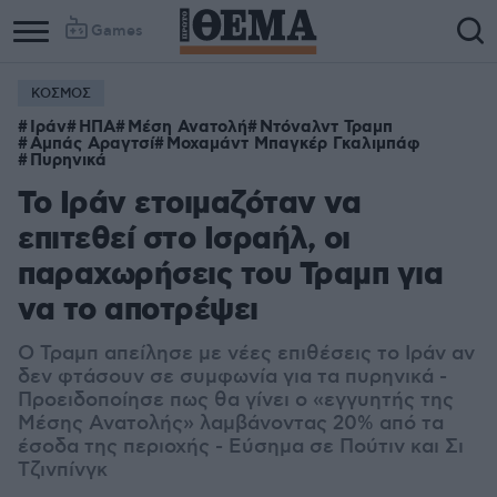
Games
ΚΟΣΜΟΣ
Column
Column
Ιράν
ΗΠΑ
Μέση Ανατολή
Ντόναλντ Τραμπ
1
2
Αμπάς Αραγτσί
Μοχαμάντ Μπαγκέρ Γκαλιμπάφ
Πυρηνικά
Το Ιράν ετοιμαζόταν να
επιτεθεί στο Ισραήλ, οι
παραχωρήσεις του Τραμπ για
να το αποτρέψει
Ο Τραμπ απείλησε με νέες επιθέσεις το Ιράν αν
δεν φτάσουν σε συμφωνία για τα πυρηνικά -
Προειδοποίησε πως θα γίνει ο «εγγυητής της
Μέσης Ανατολής» λαμβάνοντας 20% από τα
έσοδα της περιοχής - Εύσημα σε Πούτιν και Σι
Τζινπίνγκ