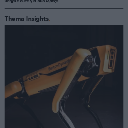
υπήρχε ούτε για δύο ώρες»
Thema Insights