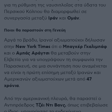
για τη ρύθμιση της ναυσιπλοΐας στα ύδατα του
Περσικού Κόλπου θα διαμορφωθεί σε
Ιράν
Ομάν
συνεργασία μεταξύ
και
.
Ποιοι θα παραστούν στη Γενεύη
Αργά το βράδυ, Ιρανοί αξιωματούχοι δήλωσαν
New York Times
Μπαγκέρ Γκαλιμπάφ
στην
ότι ο
Αμπάς Αράγτσι
και ο
θα μεταβούν στην
Ελβετία για να υπογράψουν τη συμφωνία την
Παρασκευή, σε μια συνάντηση που αναμένεται
να είναι η πρώτη επίσημη μεταξύ Ιρανών και
47
Αμερικανών αξιωματούχων μετά από
χρόνια
.
Από την αμερικανική πλευρά, θα παραστεί ο
Τζέι Ντι Βανς,
Αντιπρόεδρος
όπως επιβεβαίωσε
ο ίδιος, υπονοώντας το ενδεχόμενο