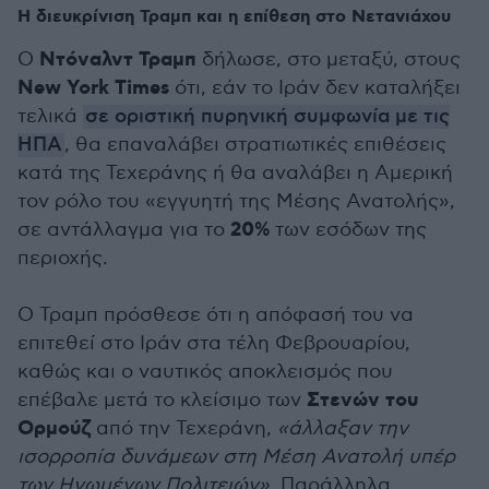
Η διευκρίνιση Τραμπ και η επίθεση στο Νετανιάχου
Ντόναλντ Τραμπ
Ο
δήλωσε, στο μεταξύ, στους
New York Times
ότι, εάν το Ιράν δεν καταλήξει
τελικά
σε οριστική πυρηνική συμφωνία με τις
ΗΠΑ
, θα επαναλάβει στρατιωτικές επιθέσεις
κατά της Τεχεράνης ή θα αναλάβει η Αμερική
τον ρόλο του «εγγυητή της Μέσης Ανατολής»,
20%
σε αντάλλαγμα για το
των εσόδων της
περιοχής.
Ο Τραμπ πρόσθεσε ότι η απόφασή του να
επιτεθεί στο Ιράν στα τέλη Φεβρουαρίου,
καθώς και ο ναυτικός αποκλεισμός που
Στενών του
επέβαλε μετά το κλείσιμο των
Ορμούζ
από την Τεχεράνη,
«άλλαξαν την
ισορροπία δυνάμεων στη Μέση Ανατολή υπέρ
των Ηνωμένων Πολιτειών».
Παράλληλα,