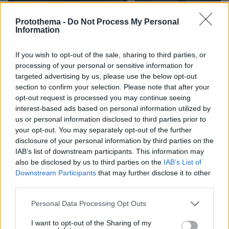
Protothema -
Do Not Process My Personal
Information
27.07.2026, 06:00
Το μέλλον της τεχνολογίας
If you wish to opt-out of the sale, sharing to third parties, or
processing of your personal or sensitive information for
03.08.2026, 10:56
targeted advertising by us, please use the below opt-out
Η Smart φοιτητική κατοικία στην καρδιά της Αθήνας
section to confirm your selection. Please note that after your
opt-out request is processed you may continue seeing
interest-based ads based on personal information utilized by
26.07.2026, 09:54
us or personal information disclosed to third parties prior to
Επαγγελματική Εκπαίδευση & Εξειδίκευση: Το Mοντέλο που
your opt-out. You may separately opt-out of the further
σε Bάζει στην Aγορά Eργασίας
disclosure of your personal information by third parties on the
IAB’s list of downstream participants. This information may
also be disclosed by us to third parties on the
IAB’s List of
ΡΟΗ ΕΙΔΗΣΕΩΝ
Downstream Participants
that may further disclose it to other
third parties.
Ειδήσεις
Δημοφιλή
Σχολιασμένα
Please note that this website/app uses one or more Google
Personal Data Processing Opt Outs
services and may gather and store information including but
πριν 10 λεπτά
not limited to your visit or usage behaviour. You may click to
I want to opt-out of the Sharing of my