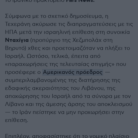
Fars News.
το ιρανικό πρακτορείο
Σύμφωνα με το σχετικό δημοσίευμα, η
Τεχεράνη ακύρωσε τις διαπραγματεύσεις με τις
ΗΠΑ μετά την ισραηλινή επίθεση στη συνοικία
Νταχίγια
(προπύργιο της Χεζμπολάχ στη
Βηρυτό) χθες και προετοιμαζόταν να πλήξει το
Ισραήλ. Ωστόσο, τελικά, έπειτα από
«παραχωρήσεις της τελευταίας στιγμής» που
προσέφερε ο
Αμερικανός πρόεδρος
—
συμπεριλαμβανομένης της διατήρησης της
εδαφικής ακεραιότητας του Λιβάνου, της
αποχώρησης του Ισραήλ από τα σύνορα με τον
Λίβανο και της άμεσης άρσης του αποκλεισμού
— το Ιράν πείστηκε να μην προχωρήσει στην
επίθεση.
Επιπλέον, αποφασίστηκε ότι το νομικό πλαίσιο