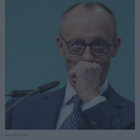
πριν 6 λεπτά