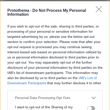
Protothema -
Do Not Process My Personal
Information
If you wish to opt-out of the sale, sharing to third parties, or
processing of your personal or sensitive information for
targeted advertising by us, please use the below opt-out
section to confirm your selection. Please note that after your
opt-out request is processed you may continue seeing
interest-based ads based on personal information utilized by
us or personal information disclosed to third parties prior to
your opt-out. You may separately opt-out of the further
disclosure of your personal information by third parties on the
IAB’s list of downstream participants. This information may
also be disclosed by us to third parties on the
IAB’s List of
06.08.2026, 21:23
Downstream Participants
that may further disclose it to other
Πώς έγινε η τραγωδία με την νεκρή μητέρα στα
third parties.
Μάλια: Βούτηξε για να βοηθήσει τη φίλη της και
Please note that this website/app uses one or more Google
πνίγηκε, τα παιδιά φώναζαν για βοήθεια
Personal Data Processing Opt Outs
services and may gather and store information including but
not limited to your visit or usage behaviour. You may click to
I want to opt-out of the Sharing of my