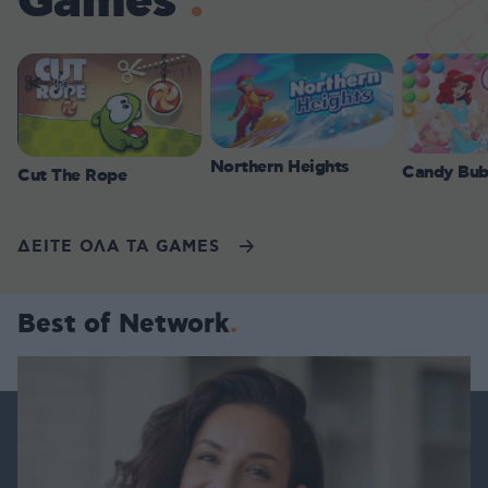
Games
Northern Heights
Candy Bub
Cut The Rope
ΔΕΙΤΕ ΟΛΑ ΤΑ GAMES
Best of Network