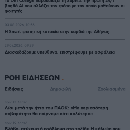
Το DEI College παρουσιάζει τη Sophia. Την πρώτη 24/7
βοηθό AI που αλλάζει τον τρόπο με τον οποίο μαθαίνουν οι
φοιτητές
03.08.2026, 10:56
Η Smart φοιτητική κατοικία στην καρδιά της Αθήνας
29.07.2026, 09:39
Διασκεδάζουμε υπεύθυνα, επιστρέφουμε με ασφάλεια
ΡΟΗ ΕΙΔΗΣΕΩΝ
Ειδήσεις
Δημοφιλή
Σχολιασμένα
πριν 12 λεπτά
Λίσι μετά την ήττα του ΠΑΟΚ: «Με περισσότερη
σοβαρότητα θα παίρναμε κάτι καλύτερο»
πριν 19 λεπτά
Βλάβη, ατύχημα ή πρόβλημα στο ταξίδι; Η κάλυψη που