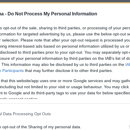
ma -
Do Not Process My Personal Information
 civilians were killed and 15 others injured after a
ck drone hit a bus stop in the city of Zaporizhzhia.
to opt-out of the sale, sharing to third parties, or processing of your per
r.com/9O4YKnYuau
formation for targeted advertising by us, please use the below opt-out s
r selection. Please note that after your opt-out request is processed y
d 24 (@visegrad24)
June 8, 2026
eing interest-based ads based on personal information utilized by us or
disclosed to third parties prior to your opt-out. You may separately opt-
losure of your personal information by third parties on the IAB’s list of
κό επιβεβαίωσε ο επικεφαλής της Περιφερειακ
. This information may also be disclosed by us to third parties on the
IA
Participants
that may further disclose it to other third parties.
 Διοίκησης της πόλης, Ιβάν Φεντόροφ.
 that this website/app uses one or more Google services and may gath
including but not limited to your visit or usage behaviour. You may click 
 to Google and its third-party tags to use your data for below specifi
ogle consent section.
l Data Processing Opt Outs
o opt-out of the Sharing of my personal data.