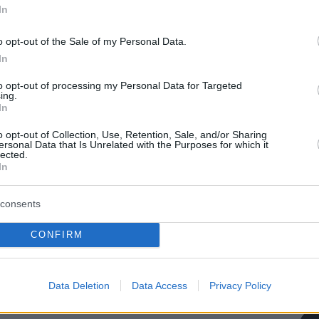
In
o opt-out of the Sale of my Personal Data.
In
to opt-out of processing my Personal Data for Targeted
ing.
In
o opt-out of Collection, Use, Retention, Sale, and/or Sharing
ersonal Data that Is Unrelated with the Purposes for which it
lected.
protothema.gr στο Google News
ο
και μάθετε πρώτοι όλες
In
consents
Ειδήσεις
ελευταίες
από την Ελλάδα και τον Κόσμο, τη στιγ
Protothema.gr
 στο
CONFIRM
Α
ΠΡΟΣΘΗΚΗ ΣΧΟΛΙΟΥ
(23)
Data Deletion
Data Access
Privacy Policy