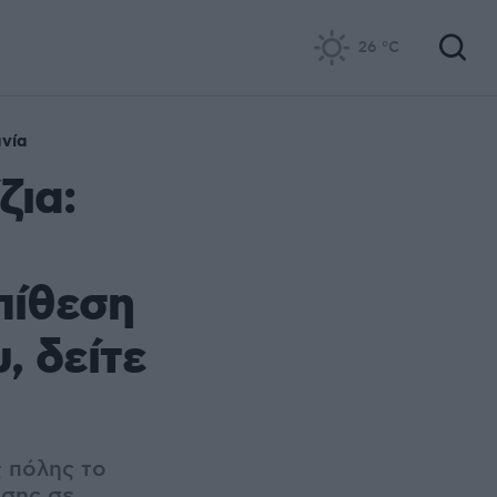
26
°C
νία
ζια:
πίθεση
, δείτε
 πόλης το
ωσης σε