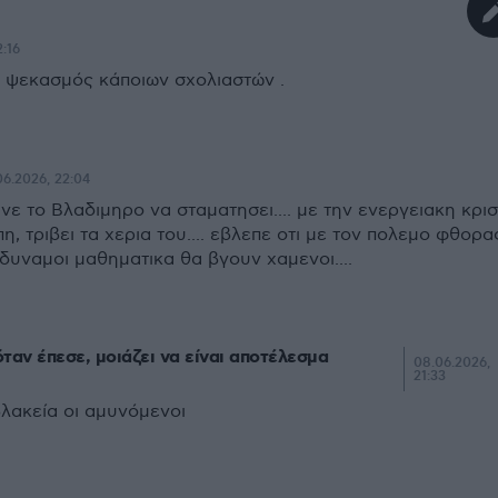
:16
 ψεκασμός κάποιων σχολιαστών .
06.2026, 22:04
ε το Βλαδιμηρο να σταματησει.... με την ενεργειακη κρι
η, τριβει τα χερια του.... εβλεπε οτι με τον πολεμο φθορα
αδυναμοι μαθηματικα θα βγουν χαμενοι....
ταν έπεσε, μοιάζει να είναι αποτέλεσμα
08.06.2026,
21:33
λακεία οι αμυνόμενοι