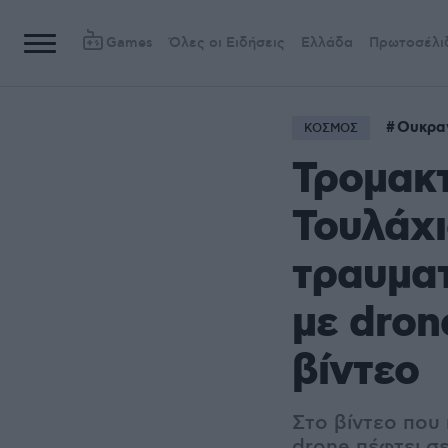
Games
Όλες οι Ειδήσεις
Ελλάδα
Πρωτοσέλι
Ουκρα
ΚΟΣΜΟΣ
Τρομακτ
Τουλάχι
τραυματ
με dron
βίντεο
Στο βίντεο που
drone πέφτει σ