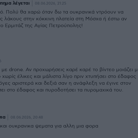
πημα λέγεται
08.06.2026, 21:25
ικό. Πολύ θα χαρώ όταν δω τα ουκρανικά ντρόουν να
ς λάκους στην κόκκινη πλατεία στη Μόσχα ή έστω αν
ο Ερμιτάζ της Αγίας Πετρούπολης!
6
 με drone. Αν προχωρήσεις καρέ καρέ το βίντεο μοιάζει μ
χωρίς έλικες και μάλιστα λίγο πριν χτυπήσει στο έδαφος
όγες αριστερά και δεξιά σαν η ανάφλεξη να έγινε στον
σει στο έδαφος και πυροδοτήσει τα πυρομαχικά του.
σια
08.06.2026, 20:48
 και ουκρανικα ψεματα για αλλη μια φορα