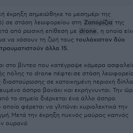
κή έκρηξη σημειώθηκε το μεσημέρι της
6) σε στάση λεωφορείου στη
Ζαπορίζια
της
τά από ρωσική επίθεση με
drone
, η οποία είχ
μα να χάσουν τη ζωή τους
τουλάχιστον δύο
 τραυματιστούν άλλα 15
.
ι στο βίντεο που κατέγραψε κάμερα ασφαλεί
ής πόλης το drone πέφτει σε στάση λεωφορεί
ς διασταύρωσης σε κατοικημένη περιοχή δίπλα
ευμένο άσπρο βανάκι και εκρήγνυνται. Την ώ
από το σημείο διέρχεται ένα άλλο άσπρο
 οποίο φέρεται να γλιτώνει κυριολεκτικά την
ιγμή. Μετά την έκρηξη πυκνός μαύρος καπνός
ον ουρανό