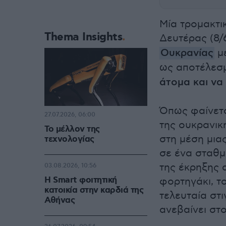
Μία τρομακτι
Thema Insights
Δευτέρας (8/
Ουκρανίας
με
ως αποτέλεσ
άτομα και να
Όπως φαίνετα
27.07.2026, 06:00
της ουκρανικ
Το μέλλον της
στη μέση μια
τεχνολογίας
σε ένα σταθμ
της έκρηξης 
03.08.2026, 10:56
Η Smart φοιτητική
φορτηγάκι, το
κατοικία στην καρδιά της
τελευταία στ
Αθήνας
ανεβαίνει στ