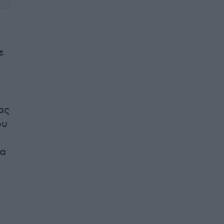
ε
ας
ου
ρα