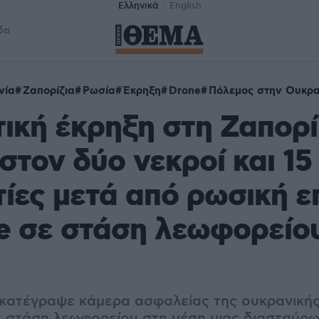
Ελληνικά
English
δα
νία
Ζαπορίζια
Ρωσία
Έκρηξη
Drone
Πόλεμος στην Ουκρα
ική έκρηξη στη Ζαπορί
στον δύο νεκροί και 15
ίες μετά από ρωσική ε
e σε στάση λεωφορείου
 κατέγραψε κάμερα ασφαλείας της ουκρανικής
ε στάση λεωφορείου στη μέση μιας διασταύρ