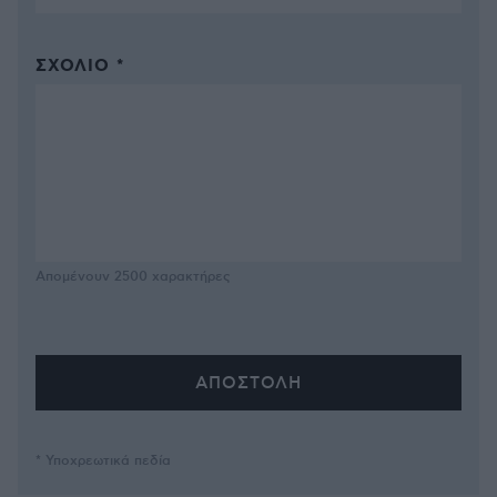
ΣΧΌΛΙΟ *
Απομένουν
2500
χαρακτήρες
* Υποχρεωτικά πεδία