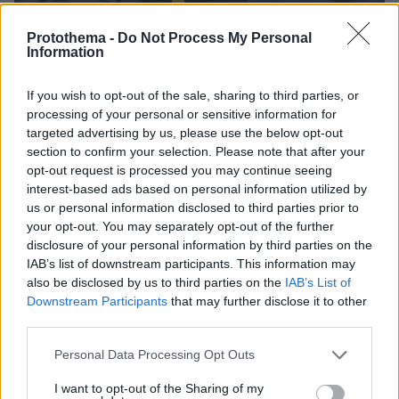
Protothema -
Do Not Process My Personal
Information
If you wish to opt-out of the sale, sharing to third parties, or
processing of your personal or sensitive information for
targeted advertising by us, please use the below opt-out
10.08.2026, 08:51
section to confirm your selection. Please note that after your
ΔΕΘ τετραετίας με μέτρα για όλους: Τι θα πει ο
opt-out request is processed you may continue seeing
Μητσοτάκης στη Θεσσαλονίκη για μισθούς,
interest-based ads based on personal information utilized by
συντάξεις, επιχειρήσεις, αγρότες και στεγαστικό
us or personal information disclosed to third parties prior to
your opt-out. You may separately opt-out of the further
disclosure of your personal information by third parties on the
IAB’s list of downstream participants. This information may
also be disclosed by us to third parties on the
IAB’s List of
Downstream Participants
that may further disclose it to other
third parties.
Please note that this website/app uses one or more Google
Personal Data Processing Opt Outs
services and may gather and store information including but
not limited to your visit or usage behaviour. You may click to
I want to opt-out of the Sharing of my