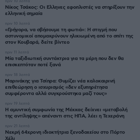
πριν 10 λεπτά
Νίκος Τσάκος: Οι Ελληνες εφοπλιστές να στηρίξουν την
ελληνική σημαία
πριν 10 λεπτά
«Γρήγορα, να σβήσουμε τη φωτιά»: Η στιγμή που
αστυνομικοί απομακρύνουν ηλικιωμένη από το σπίτι της
στον Κουβαρά, δείτε βίντεο
πριν 11 λεπτά
Μία ταξιδιωτική συντάκτρια για τα μέρη που δεν θα
επισκεπτόταν ποτέ ξανά
πριν 18 λεπτά
Μαρινάκης για Τσίπρα: Θυμίζει νέα καλοκαιρινή
επιθεώρηση ο ισχυρισμός «δεν εξυπηρέτησα
συμφέροντα αλλά συγκρούστηκα μαζί τους»
πριν 19 λεπτά
Η αμυντική συμφωνία της Μέκκας δείχνει «μεταβολή
της αντίληψης» απέναντι στις ΗΠΑ, λέει η Τεχεράνη
πριν 21 λεπτά
Νεκρή 64χρονη ιδιοκτήτρια ξενοδοχείου στο Πόρτο
Χέλι