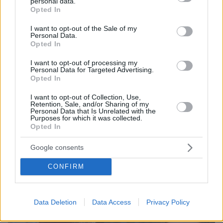
personal data.
grant or deny consent to Google and its third-party tags to
Opted In
use your data for below specified purposes in below Google
consent section.
I want to opt-out of the Sale of my
Personal Data.
Opted In
I want to opt-out of processing my
Personal Data for Targeted Advertising.
Opted In
I want to opt-out of Collection, Use,
Retention, Sale, and/or Sharing of my
Personal Data that Is Unrelated with the
Purposes for which it was collected.
Loaded
:
Opted In
100.00%
πριν 24 λεπτά
Βελτιώθηκε η εικόνα της φωτιάς στον Κουβαρά:
Google consents
Στο σημείο πάνω από 200 πυροσβέστες και
εναέρια, ζημιές σε εργοστάσιο και κτηνοτροφικές
CONFIRM
μονάδες
Data Deletion
Data Access
Privacy Policy