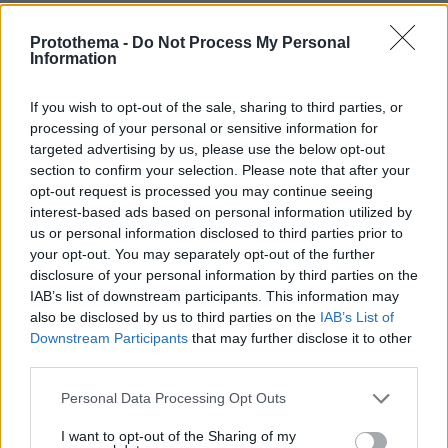
Protothema -
Do Not Process My Personal
Information
ΡΟΗ ΕΙΔΗΣΕΩΝ
If you wish to opt-out of the sale, sharing to third parties, or
Ειδήσεις
Δημοφιλή
Σχολιασμένα
processing of your personal or sensitive information for
targeted advertising by us, please use the below opt-out
πριν 7 λεπτά
section to confirm your selection. Please note that after your
Σκέρτσος: ΠΑΣΟΚ και ΕΛΑΣ κάνουν επιλεκτική
opt-out request is processed you may continue seeing
κοπτοραπτική στατιστικών στοιχείων για να
interest-based ads based on personal information utilized by
εξυπηρετήσουν πολιτικό αφήγημα
us or personal information disclosed to third parties prior to
πριν 8 λεπτά
your opt-out. You may separately opt-out of the further
Οι ευχές της Κωνσταντίνας Ευρυπίδου στον Φίλιππο
disclosure of your personal information by third parties on the
Μιχόπουλο για τα γενέθλιά του: Κάποιοι άνθρωποι
IAB’s list of downstream participants. This information may
απλώς κάνουν τη ζωή πιο όμορφη
also be disclosed by us to third parties on the
IAB’s List of
Downstream Participants
that may further disclose it to other
πριν 9 λεπτά
96 ώρες στη Σεούλ: Ο William Faithful μάς ξεναγεί στην
third parties.
πόλη - φαινόμενο
Please note that this website/app uses one or more Google
Personal Data Processing Opt Outs
πριν 15 λεπτά
services and may gather and store information including but
Ευρωπαϊκό Υγρού Στίβου: Στην 6η θέση ο Κυνηγάκης
not limited to your visit or usage behaviour. You may click to
I want to opt-out of the Sharing of my