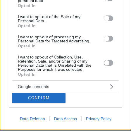
personal data.
στα 3 χιλιόμετρα
grant or deny consent to Google and its third-party tags to
Opted In
use your data for below specified purposes in below Google
πριν 16 λεπτά
consent section.
Η «Ραπουνζέλ» της Ινδίας: Έχει μαλλιά μήκους 2,71
I want to opt-out of the Sale of my
Personal Data.
μέτρων και μπήκε στο Ρεκόρ Γκίνες, δείτε βίντεο
Opted In
πριν 18 λεπτά
I want to opt-out of processing my
Τι γεύση έχει η Ίος; Το σκοτύρι και άλλα εμβληματικά
Personal Data for Targeted Advertising.
προϊόντα του νησιού
Opted In
πριν 19 λεπτά
I want to opt-out of Collection, Use,
Είκοσι ατάκες που θα ανεβάσουν την ερωτική ένταση
Retention, Sale, and/or Sharing of my
στη σχέση σας
Personal Data that Is Unrelated with the
Purposes for which it was collected.
πριν 21 λεπτά
Opted In
Από την άγρια φύση στις επικίνδυνες πόλεις: Πώς
αλλάζουν για να επιβιώσουν τα ζώα που μεταναστεύουν
Google consents
δίπλα στον άνθρωπο
CONFIRM
πριν 24 λεπτά
Κρύο ντους ή χλιαρό; Το λάθος που κάνουμε τις ζεστές
νύχτες πριν από τον ύπνο
Data Deletion
Data Access
Privacy Policy
πριν 29 λεπτά
Σπέτσες: Ένας πλήρης οδηγός για τον κοσμοπολίτικο