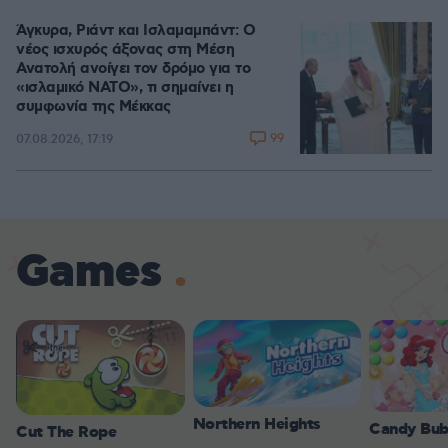
Άγκυρα, Ριάντ και Ισλαμαμπάντ: Ο
νέος ισχυρός άξονας στη Μέση
Ανατολή ανοίγει τον δρόμο για το
«ισλαμικό ΝΑΤΟ», τι σημαίνει η
συμφωνία της Μέκκας
99
07.08.2026, 17:19
Games
Northern Heights
Candy Bub
Cut The Rope