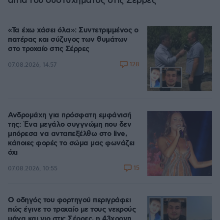
αίτια του δυστυχήματος στις Σέρρες
«Τα έχω χάσει όλα»: Συντετριμμένος ο
πατέρας και σύζυγος των θυμάτων
στο τροχαίο στις Σέρρες
128
07.08.2026, 14:57
Ανδρομάχη για πρόσφατη εμφάνισή
της: Ένα μεγάλο συγγνώμη που δεν
μπόρεσα να ανταπεξέλθω στο live,
κάποιες φορές το σώμα μας φωνάζει
όχι
15
07.08.2026, 10:55
Ο οδηγός του φορτηγού περιγράφει
πώς έγινε το τροχαίο με τους νεκρούς
μάνα και γιο στις Σέρρες, η 43χρονη