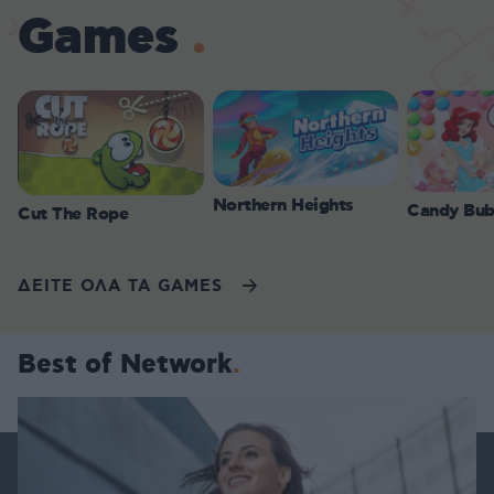
Games
Northern Heights
Candy Bub
Cut The Rope
ΔΕΙΤΕ ΟΛΑ ΤΑ GAMES
Best of Network