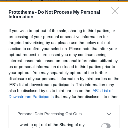
Απατεώνας άρπαξε 400.000 ευρώ και κοσμήματα από
ηλικιωμένη στη Βοιωτία
Protothema -
Do Not Process My Personal
Information
πριν 9 λεπτά
Πάργα: Εκεί που η ηπειρωτική Ελλάδα μοιάζει με νησί
If you wish to opt-out of the sale, sharing to third parties, or
πριν 10 λεπτά
processing of your personal or sensitive information for
Το πιο συχνό λάθος όταν ψωνίζουμε τρόφιμα το
targeted advertising by us, please use the below opt-out
καλοκαίρι – Και πώς να το αποφύγουμε
section to confirm your selection. Please note that after your
πριν 11 λεπτά
opt-out request is processed you may continue seeing
Πάνω από 50.000 Βορειοκορεάτες στρατιώτες θα
interest-based ads based on personal information utilized by
αναπτυχθούν στη Ρωσία, λέει ο Ζελένσκι
us or personal information disclosed to third parties prior to
your opt-out. You may separately opt-out of the further
πριν 29 λεπτά
Τα σοβαρά λάθη που κάνουμε και επηρεάζεται η υγεία
disclosure of your personal information by third parties on the
του σκύλου μας
IAB’s list of downstream participants. This information may
also be disclosed by us to third parties on the
IAB’s List of
πριν 34 λεπτά
Downstream Participants
that may further disclose it to other
Ο Τομ Χόλαντ δάκρυσε όταν είδε τη Ζεντάγια στον
third parties.
«μυστικό» γάμο τους στην Αγγλία
Please note that this website/app uses one or more Google
Personal Data Processing Opt Outs
πριν 38 λεπτά
services and may gather and store information including but
«Μπαϊράκι» του Νετανιάχου, απορρίπτει το ειρηνευτικό
not limited to your visit or usage behaviour. You may click to
I want to opt-out of the Sharing of my
σχέδιο του Τραμπ για τη Γάζα: Δεν αποσύρουμε τον