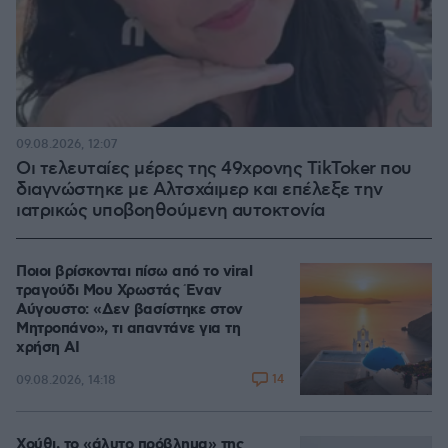
09.08.2026, 12:07
Οι τελευταίες μέρες της 49χρονης TikToker που
διαγνώστηκε με Αλτσχάιμερ και επέλεξε την
ιατρικώς υποβοηθούμενη αυτοκτονία
Ποιοι βρίσκονται πίσω από το viral
τραγούδι Μου Χρωστάς Έναν
Αύγουστο: «Δεν βασίστηκε στον
Μητροπάνο», τι απαντάνε για τη
χρήση AI
14
09.08.2026, 14:18
Χούθι, το «άλυτο πρόβλημα» της