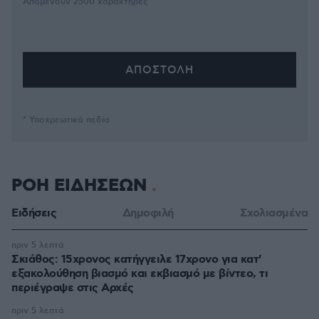
Απομένουν
2500
χαρακτήρες
* Υποχρεωτικά πεδία
ΡΟΗ ΕΙΔΗΣΕΩΝ
Ειδήσεις
Δημοφιλή
Σχολιασμένα
πριν 5 λεπτά
Σκιάθος: 15χρονος κατήγγειλε 17χρονο για κατ'
εξακολούθηση βιασμό και εκβιασμό με βίντεο, τι
περιέγραψε στις Αρχές
πριν 5 λεπτά