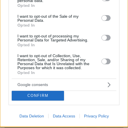
personal data.
grant or deny consent to Google and its third-party tags to
στρατό μέχρι να αφοπλιστεί εντελώς η Χαμάς
Opted In
use your data for below specified purposes in below Google
πριν 43 λεπτά
consent section.
I want to opt-out of the Sale of my
Φωτιά στο Κορωπί, 112 στους κατοίκους για ετοιμότητα:
Personal Data.
Επιχειρούν ισχυρές επίγειες δυνάμεις και έξι εναέρια,
Opted In
βίντεο
I want to opt-out of processing my
πριν μία ώρα
Personal Data for Targeted Advertising.
Διακοπές στο Ηράκλειο: Εξερευνώντας την πόλη και τα
Opted In
χωριά του
I want to opt-out of Collection, Use,
Retention, Sale, and/or Sharing of my
Personal Data that Is Unrelated with the
ΔΕΙΤΕ ΟΛΕΣ ΤΙΣ ΕΙΔΗΣΕΙΣ
Purposes for which it was collected.
Opted In
Google consents
ΤΑ ΠΙΟ ΔΗΜΟΦΙΛΗ
CONFIRM
Data Deletion
Data Access
Privacy Policy