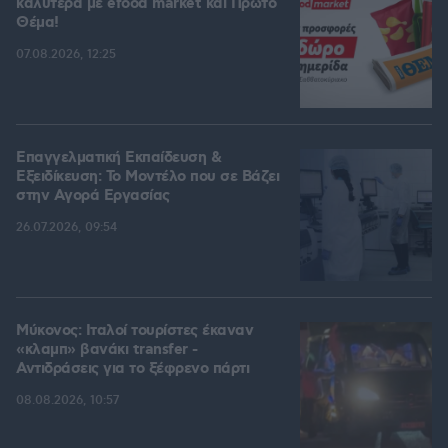
καλύτερα με efood market και Πρώτο
Θέμα!
07.08.2026, 12:25
Επαγγελματική Εκπαίδευση &
Εξειδίκευση: Το Mοντέλο που σε Bάζει
στην Aγορά Eργασίας
26.07.2026, 09:54
Μύκονος: Ιταλοί τουρίστες έκαναν
«κλαμπ» βανάκι transfer -
Αντιδράσεις για το ξέφρενο πάρτι
08.08.2026, 10:57