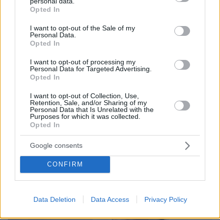
personal data.
grant or deny consent to Google and its third-party tags to
1% στους εμβολιασμούς
Opted In
use your data for below specified purposes in below Google
consent section.
I want to opt-out of the Sale of my
Thema Insights
Personal Data.
Opted In
I want to opt-out of processing my
Personal Data for Targeted Advertising.
Opted In
I want to opt-out of Collection, Use,
Retention, Sale, and/or Sharing of my
Personal Data that Is Unrelated with the
Purposes for which it was collected.
Opted In
Google consents
CONFIRM
Data Deletion
Data Access
Privacy Policy