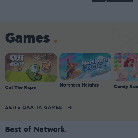
Games
Northern Heights
Candy Bub
Cut The Rope
ΔΕΙΤΕ ΟΛΑ ΤΑ GAMES
Best of Network