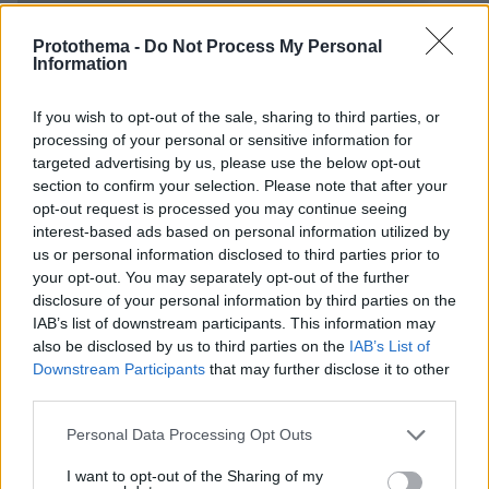
Protothema -
Do Not Process My Personal
Information
If you wish to opt-out of the sale, sharing to third parties, or
processing of your personal or sensitive information for
targeted advertising by us, please use the below opt-out
section to confirm your selection. Please note that after your
opt-out request is processed you may continue seeing
interest-based ads based on personal information utilized by
us or personal information disclosed to third parties prior to
your opt-out. You may separately opt-out of the further
disclosure of your personal information by third parties on the
IAB’s list of downstream participants. This information may
also be disclosed by us to third parties on the
IAB’s List of
Downstream Participants
that may further disclose it to other
third parties.
Please note that this website/app uses one or more Google
Personal Data Processing Opt Outs
services and may gather and store information including but
11.03.2026, 16:33
not limited to your visit or usage behaviour. You may click to
I want to opt-out of the Sharing of my
Ιλαρά: «Έκρηξη» κρουσμάτων ακόμη και με μικρή μείωση