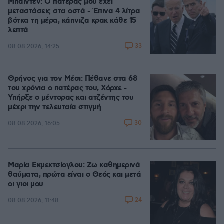
Μπάιντεν: Ο πατέρας μου έχει
μεταστάσεις στα οστά - Έπινα 4 λίτρα
βότκα τη μέρα, κάπνιζα κρακ κάθε 15
λεπτά
33
08.08.2026, 14:25
Θρήνος για τον Μέσι: Πέθανε στα 68
του χρόνια ο πατέρας του, Χόρχε -
Υπήρξε ο μέντορας και ατζέντης του
μέχρι την τελευταία στιγμή
30
08.08.2026, 16:05
Μαρία Εκμεκτσίογλου: Ζω καθημερινά
θαύματα, πρώτα είναι ο Θεός και μετά
οι γιοι μου
24
08.08.2026, 11:48