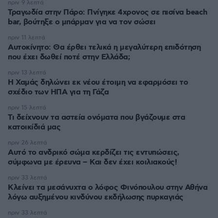
πριν 9 λεπτά
Τραγωδία στην Πάρο: Πνίγηκε 4χρονος σε πισίνα beach
bar, βούτηξε ο μπάρμαν για να τον σώσει
πριν 11 λεπτά
Αυτοκίνητο: Θα έρθει τελικά η μεγαλύτερη επιδότηση
που έχει δωθεί ποτέ στην Ελλάδα;
πριν 13 λεπτά
Η Χαμάς δηλώνει εκ νέου έτοιμη να εφαρμόσει το
σχέδιο των ΗΠΑ για τη Γάζα
πριν 15 λεπτά
Τι δείχνουν τα αστεία ονόματα που βγάζουμε στα
κατοικίδιά μας
πριν 26 λεπτά
Αυτό το ανδρικό σώμα κερδίζει τις εντυπώσεις,
σύμφωνα με έρευνα – Και δεν έχει κοιλιακούς!
πριν 33 λεπτά
Κλείνει τα μεσάνυχτα ο λόφος Φινόπουλου στην Αθήνα
λόγω αυξημένου κινδύνου εκδήλωσης πυρκαγιάς
πριν 33 λεπτά