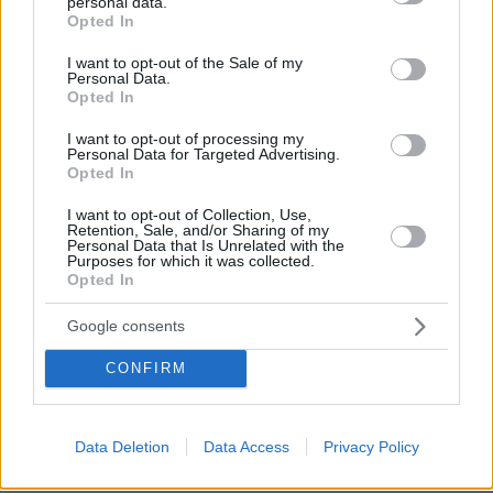
personal data.
grant or deny consent to Google and its third-party tags to
03.08.2026, 11:06
Opted In
use your data for below specified purposes in below Google
Κάτι αλλάζει στον χάρτη της πανεπιστημιακής εκπαίδευσης
consent section.
στην Ελλάδα
I want to opt-out of the Sale of my
Personal Data.
Opted In
30.07.2026, 15:25
I want to opt-out of processing my
Εθνική Τράπεζα: Η κορυφαία επιλογή για τη χρηματοδότηση
Personal Data for Targeted Advertising.
μεγάλων έργων
Opted In
29.07.2026, 09:39
I want to opt-out of Collection, Use,
Retention, Sale, and/or Sharing of my
Διασκεδάζουμε υπεύθυνα, επιστρέφουμε με ασφάλεια
Personal Data that Is Unrelated with the
Purposes for which it was collected.
Opted In
Google consents
ΡΟΗ ΕΙΔΗΣΕΩΝ
CONFIRM
Ειδήσεις
Δημοφιλή
Σχολιασμένα
πριν 5 λεπτά
Data Deletion
Data Access
Privacy Policy
Δεκαπέντε ταινίες που δεν μπορούμε να σταματήσουμε
να βλέπουμε ξανά και ξανά