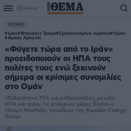
Games
ΚΟΣΜΟΣ
Ιράν
Ντόναλντ Τραμπ
Εμπλουτισμένο ουράνιο
Ομάν
Αμπάς Αραγτσί
«Φύγετε τώρα από το Ιράν»
προειδοποιούν οι ΗΠΑ τους
πολίτες τους ενώ ξεκινούν
σήμερα οι κρίσιμες συνομιλίες
στο Ομάν
«Πιθανότητα 75% για εχθροπραξίες μεταξύ
ΗΠΑ και Ιράν» τις επόμενες μέρες βλέπει ο
Μπομπ ΜακΝάλι, πρόεδρος της Rapidan Energy
Group