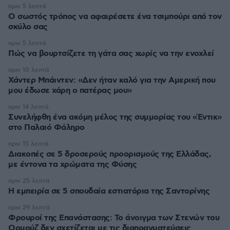
πριν 5 λεπτά
Ο σωστός τρόπος να αφαιρέσετε ένα τσιμπούρι από τον
σκύλο σας
πριν 5 λεπτά
Πώς να βουρτσίζετε τη γάτα σας χωρίς να την ενοχλεί
πριν 10 λεπτά
Χάντερ Μπάιντεν: «Δεν ήταν καλό για την Αμερική που
μου έδωσε χάρη ο πατέρας μου»
πριν 14 λεπτά
Συνελήφθη ένα ακόμη μέλος της συμμορίας του «Έντικ»
στο Παλαιό Φάληρο
πριν 15 λεπτά
Διακοπές σε 5 δροσερούς προορισμούς της Ελλάδας,
με έντονα τα χρώματα της Φύσης
πριν 25 λεπτά
Η εμπειρία σε 5 σπουδαία εστιατόρια της Σαντορίνης
πριν 29 λεπτά
Φρουροί της Επανάστασης: Το άνοιγμα των Στενών του
Ορμούζ δεν σχετίζεται με τις διαπραγματεύσεις