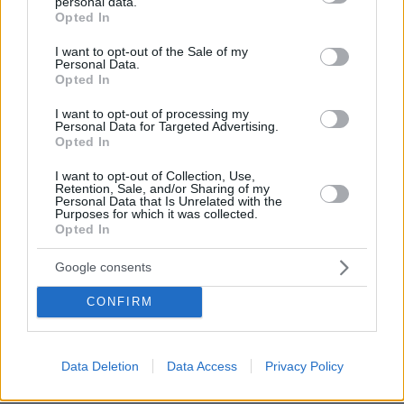
personal data.
grant or deny consent to Google and its third-party tags to
Opted In
ΑΠΑΝΤΗΣΗ
use your data for below specified purposes in below Google
consent section.
I want to opt-out of the Sale of my
Personal Data.
Βρε αγράμματοι
Opted In
23.06.2025, 08:09
Του πάπα Λέοντος (ή έστω Λέοντα στη δημοτική). Το
I want to opt-out of processing my
Personal Data for Targeted Advertising.
όνομα κλίνεται κανονικά. Σαν το ζώδιο. Δεν είναι
Opted In
δύσκολο.
I want to opt-out of Collection, Use,
ΑΠΑΝΤΗΣΗ
Retention, Sale, and/or Sharing of my
Personal Data that Is Unrelated with the
Purposes for which it was collected.
Opted In
Google consents
Ελληνικά
23.06.2025, 08:07
CONFIRM
Η λέξη Λέων κλίνεται.
ΑΠΑΝΤΗΣΗ
Data Deletion
Data Access
Privacy Policy
Κοίτα να δεις που