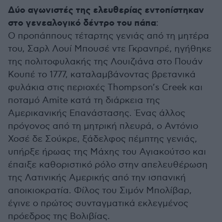
Δύο αγωνιστές της ελευθερίας εντοπίστηκαν
στο γενεαλογικό δέντρο του πάπα
:
Ο προπάππους τέταρτης γενιάς από τη μητέρα
του, Σαρλ Λουί Μπουσέ ντε Γκρανπρέ, ηγήθηκε
της πολιτοφυλακής της Λουιζιάνα στο Πουάν
Κουπέ το 1777, καταλαμβάνοντας βρετανικά
φυλάκια στις περιοχές Thompson’s Creek και
ποταμό Amite κατά τη διάρκεια της
Αμερικανικής Επανάστασης. Ένας άλλος
πρόγονος από τη μητρική πλευρά, ο Αντόνιο
Χοσέ δε Σούκρε, ξάδελφος πέμπτης γενιάς,
υπήρξε ήρωας της Μάχης του Αγιακούτσο και
έπαιξε καθοριστικό ρόλο στην απελευθέρωση
της Λατινικής Αμερικής από την ισπανική
αποικιοκρατία. Φίλος του Σιμόν Μπολίβαρ,
έγινε ο πρώτος συνταγματικά εκλεγμένος
πρόεδρος της Βολιβίας.