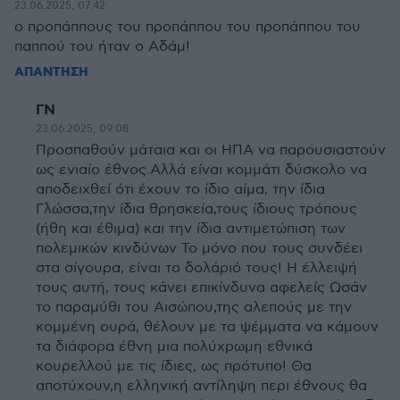
23.06.2025, 07:42
ο προπάππους του προπάππου του προπάππου του
παππού του ήταν ο Αδάμ!
ΑΠΑΝΤΗΣΗ
ΓΝ
23.06.2025, 09:08
Προσπαθούν μάταια και οι ΗΠΑ να παρουσιαστούν
ως ενιαίο έθνος.Αλλά είναι κομμάτι δύσκολο να
αποδειχθεί ότι έχουν το ίδιο αίμα, την ίδια
Γλώσσα,την ίδια θρησκεία,τους ίδιους τρόπους
(ήθη και έθιμα) και την ίδια αντιμετώπιση των
πολεμικών κινδύνων Το μόνο που τους συνδέει
στα σίγουρα, είναι το δολάριό τους! Η έλλειψή
τους αυτή, τους κάνει επικίνδυνα αφελείς Ωσάν
το παραμύθι του Αισώπου,της αλεπούς με την
κομμένη ουρά, θέλουν με τα ψέμματα να κάμουν
τα διάφορα έθνη μια πολύχρωμη εθνικά
κουρελλού με τις ίδιες, ως πρότυπο! Θα
αποτύχουν,η ελληνική αντίληψη περι έθνους θα