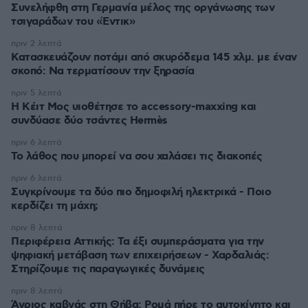
Συνελήφθη στη Γερμανία μέλος της οργάνωσης των
τσιγαράδων του «Έντικ»
πριν 2 λεπτά
Κατασκευάζουν ποτάμι από σκυρόδεμα 145 χλμ. με έναν
σκοπό: Να τερματίσουν την ξηρασία
πριν 5 λεπτά
Η Κέιτ Μος υιοθέτησε τo accessory-maxxing και
συνδύασε δύο τσάντες Hermès
πριν 6 λεπτά
Το λάθος που μπορεί να σου χαλάσει τις διακοπές
πριν 6 λεπτά
Συγκρίνουμε τα δύο πιο δημοφιλή ηλεκτρικά - Ποιο
κερδίζει τη μάχη;
πριν 8 λεπτά
Περιφέρεια Αττικής: Τα έξι συμπεράσματα για την
ψηφιακή μετάβαση των επιχειρήσεων - Χαρδαλιάς:
Στηρίζουμε τις παραγωγικές δυνάμεις
πριν 8 λεπτά
Άγριος καβγάς στη Θήβα: Ρομά πήρε το αυτοκίνητο και