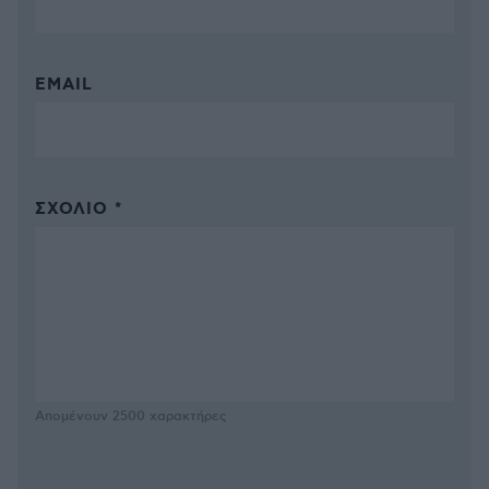
EMAIL
ΣΧΌΛΙΟ *
Απομένουν
2500
χαρακτήρες