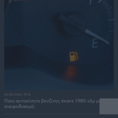
06.08.2026, 19:12
Ποιο αυτοκίνητο βενζίνης έκανε 1.980 χλμ με έναν
ανεφοδιασμό;