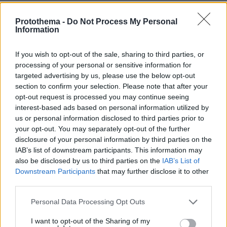
23.06.2025, 17:33
ότι μπορεί να είναι συγγενής με τη Ζωή.
Protothema -
Do Not Process My Personal
Information
ΑΠΑΝΤΗΣΗ
If you wish to opt-out of the sale, sharing to third parties, or
Καλά,
processing of your personal or sensitive information for
23.06.2025, 12:04
targeted advertising by us, please use the below opt-out
Ξαδέρφια μπορεί να ενοει εικοστα πέμπτα
section to confirm your selection. Please note that after your
opt-out request is processed you may continue seeing
ΑΠΑΝΤΗΣΗ
interest-based ads based on personal information utilized by
us or personal information disclosed to third parties prior to
your opt-out. You may separately opt-out of the further
Κώστας
disclosure of your personal information by third parties on the
23.06.2025, 08:50
IAB’s list of downstream participants. This information may
Λέοντος.... Έλεος!
also be disclosed by us to third parties on the
IAB’s List of
ΑΠΑΝΤΗΣΗ
Downstream Participants
that may further disclose it to other
third parties.
Κι αν δεν μπορούν
Please note that this website/app uses one or more Google
23.06.2025, 09:31
Personal Data Processing Opt Outs
services and may gather and store information including but
ας τον κάνουν Λεό για να μην μας βασανίζουν με
not limited to your visit or usage behaviour. You may click to
I want to opt-out of the Sharing of my
την άγνοιά τους