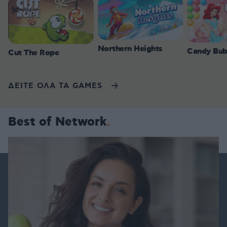
Northern Heights
Candy Bub
Cut The Rope
ΔΕΙΤΕ ΟΛΑ ΤΑ GAMES
Best of Network