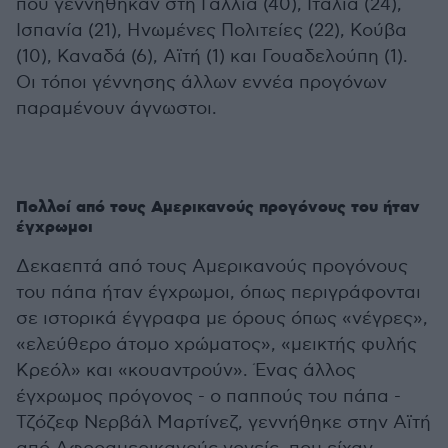
που γεννήθηκαν στη Γαλλία (40), Ιταλία (24),
Ισπανία (21), Ηνωμένες Πολιτείες (22), Κούβα
(10), Καναδά (6), Αϊτή (1) και Γουαδελούπη (1).
Οι τόποι γέννησης άλλων εννέα προγόνων
παραμένουν άγνωστοι.
Πολλοί από τους Αμερικανούς προγόνους του ήταν
έγχρωμοι
Δεκαεπτά από τους Αμερικανούς προγόνους
του πάπα ήταν έγχρωμοι, όπως περιγράφονται
σε ιστορικά έγγραφα με όρους όπως «νέγρες»,
«ελεύθερο άτομο χρώματος», «μεικτής φυλής
Κρεόλ» και «κουαντρούν». Ένας άλλος
έγχρωμος πρόγονος - ο παππούς του πάπα -
Τζόζεφ Νερβάλ Μαρτίνεζ, γεννήθηκε στην Αϊτή