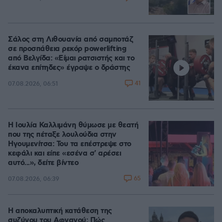
Σάλος στη Λιθουανία από σαμποτάζ
σε προσπάθεια ρεκόρ powerlifting
από Βελγίδα: «Είμαι ρατσιστής και το
έκανα επίτηδες» έγραψε ο δράστης
41
07.08.2026, 06:51
Η Ιουλία Καλλιμάνη θύμωσε με θεατή
που της πέταξε λουλούδια στην
Ηγουμενίτσα: Του τα επέστρεψε στο
κεφάλι και είπε «εσένα σ' αρέσει
αυτό...», δείτε βίντεο
65
07.08.2026, 06:39
Η αποκαλυπτική κατάθεση της
συζύγου του Αφγανού: Πώς