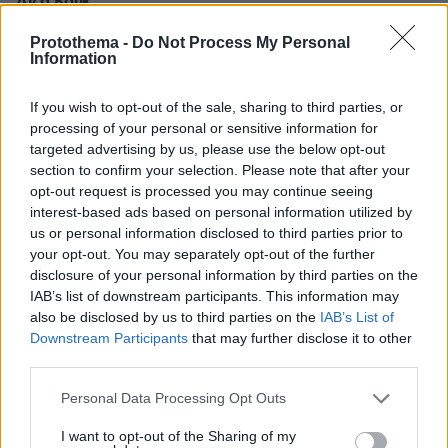
Λίζα Κουκ
πριν 17 λεπτά
Protothema -
Do Not Process My Personal
Είμαστε πιο ευτυχισμένοι όταν κάνουμε περισσότερο
Information
σεξ; Ένας ειδικός εξηγεί αυτή την αμφίδρομη σχέση
πριν 17 λεπτά
If you wish to opt-out of the sale, sharing to third parties, or
Σε δημοπρασία η μπάλα από το «χέρι του Θεού», το
processing of your personal or sensitive information for
περίφημο γκολ του Μαραντόνα
targeted advertising by us, please use the below opt-out
section to confirm your selection. Please note that after your
πριν 19 λεπτά
opt-out request is processed you may continue seeing
Kicker: «Μετά τον Καρέτσα η Ντόρτμουντ έχει στα
interest-based ads based on personal information utilized by
ραντάρ της και τον Κωνσταντέλια»
us or personal information disclosed to third parties prior to
πριν 20 λεπτά
your opt-out. You may separately opt-out of the further
Aνατολική Κρήτη: Παραλίες με φοίνικες και τοπία
disclosure of your personal information by third parties on the
γεμάτα ελαιόδεντρα
IAB’s list of downstream participants. This information may
also be disclosed by us to third parties on the
IAB’s List of
πριν 20 λεπτά
Downstream Participants
that may further disclose it to other
ΔΕΗ: Νέα συμφωνία για απόκτηση έργων ΑΠΕ άνω των
third parties.
2 GW σε Πολωνία και Ουγγαρία
Please note that this website/app uses one or more Google
πριν 21 λεπτά
Personal Data Processing Opt Outs
ΔΕΘ: «Ανέβηκε» ο διαγωνισμός των 165 εκατ. ευρώ για
services and may gather and store information including but
τη μεγάλη ανάπλαση, δείτε φωτογραφίες
not limited to your visit or usage behaviour. You may click to
I want to opt-out of the Sharing of my