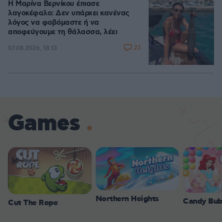
Η Μαρίνα Βερνίκου έπιασε
λαγοκέφαλο: Δεν υπάρχει κανένας
λόγος να φοβόμαστε ή να
αποφεύγουμε τη θάλασσα, λέει
23
07.08.2026, 18:13
Games
Northern Heights
Candy Bub
Cut The Rope