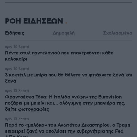
ΡΟΗ ΕΙΔΗΣΕΩΝ
Ειδήσεις
Δημοφιλή
Σχολιασμένα
πριν 10 λεπτά
Πέντε στυλ παντελονιού που επανέρχονται κάθε
καλοκαίρι
πριν 10 λεπτά
3 κοκτέιλ με μπίρα που θα θέλετε να φτιάχνετε ξανά και
ξανά
πριν 13 λεπτά
Φραντσέσκα Τόκα: Η Ιταλίδα «νύφη» της Eurovision
ποζάρει με μπικίνι και... ολόγυμνη στην μπανιέρα της,
δείτε φωτογραφίες
πριν 13 λεπτά
Παρά το «μπλόκο» του Ανωτάτου Δικαστηρίου, ο Τραμπ
επιχειρεί ξανά να απολύσει την κυβερνήτρια της Fed