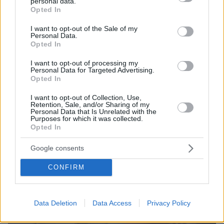
personal data.
grant or deny consent to Google and its third-party tags to
Opted In
use your data for below specified purposes in below Google
ΔΕΙΤΕ ΟΛΕΣ ΤΙΣ ΕΙΔΗΣΕΙΣ
consent section.
I want to opt-out of the Sale of my
Personal Data.
Opted In
I want to opt-out of processing my
ΤΑ ΠΙΟ ΔΗΜΟΦΙΛΗ
Personal Data for Targeted Advertising.
Opted In
I want to opt-out of Collection, Use,
Retention, Sale, and/or Sharing of my
Personal Data that Is Unrelated with the
Purposes for which it was collected.
Opted In
Google consents
CONFIRM
Data Deletion
Data Access
Privacy Policy