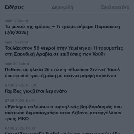
Ειδήσεις
Δημοφιλή
Σχολιασμένα
πριν 12 λεπτά
Το μενού της ημέρας – Τι τρώμε σήμερα Παρασκευή
(7/8/2026)
πριν 16 λεπτά
Τουλάχιστον 58 νεκροί στην Υεμένη και 11 τραυματίες
στη Σαουδική Αραβία σε επιθέσεις των Χούθι
πριν 30 λεπτά
Πέθανε σε ηλικία 26 ετών η influencer Σίντνεϊ Τάουλ
έπειτα από τριετή μάχη με σπάνια μορφή καρκίνου
07.08.2026, 05:00
Γαρίδες γιουβέτσι λεμονάτο
07.08.2026, 04:54
«Έγκλημα πολέμου» ο ισραηλινός βομβαρδισμός που
σκότωσε δημοσιογράφο στον Λίβανο, καταγγέλλουν
τρεις ΜΚΟ
07.08.2026, 04:13