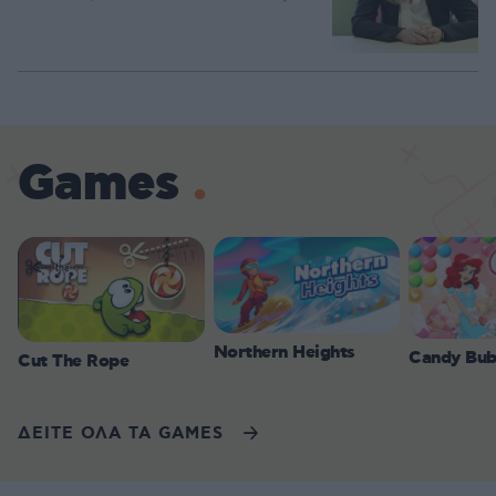
Games
Northern Heights
Candy Bub
Cut The Rope
ΔΕΙΤΕ ΟΛΑ ΤΑ GAMES