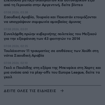
Επεισόδια μεταξύ διαδηλωτών και αστυνομικών έξω
από τη Γερουσία στην Αργεντινή, δείτε βίντεο
07.08.2026, 03:38
Σαουδική Αραβία, Τουρκία και Πακιστάν ετοιμάζονται
να υπογράψουν συμφωνία αμοιβαίας άμυνας
07.08.2026, 03:01
Συνελήφθη πρώην κυβερνήτης πολιτείας του Μεξικού
για την εξαφάνιση των 43 φοιτητών το 2014
07.08.2026, 02:35
Τουλάχιστον 11 τραυματίες σε επιθέσεις των Χούθι στη
νότια Σαουδική Αραβία
07.08.2026, 02:10
Γκολ ο Παυλίδης στη εξάρα της Μπενφίκα στη Χαρτς και
μια ανάσα από τα play-offs του Europa League, δείτε τα
γκολ
ΔΕΙΤΕ ΟΛΕΣ ΤΙΣ ΕΙΔΗΣΕΙΣ