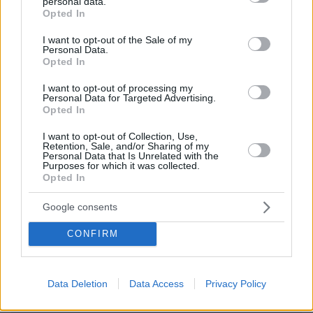
personal data.
grant or deny consent to Google and its third-party tags to
Opted In
20.05.2025, 17:02
use your data for below specified purposes in below Google
Ολυμπιονίκης ηλιθιος με πιστοποιητικό από την
consent section.
I want to opt-out of the Sale of my
NASA..
Personal Data.
Opted In
ΑΠΑΝΤΗΣΗ
I want to opt-out of processing my
Personal Data for Targeted Advertising.
ΠΡΟΣΘΗΚΗ ΣΧΟΛΙΟΥ
Opted In
I want to opt-out of Collection, Use,
ΌΝΟΜΑ *
Retention, Sale, and/or Sharing of my
Personal Data that Is Unrelated with the
Purposes for which it was collected.
Opted In
Google consents
EMAIL
CONFIRM
Data Deletion
Data Access
Privacy Policy
ΣΧΌΛΙΟ *