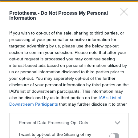
ΑΠΑΝΤΗΣΗ
Protothema -
Do Not Process My Personal
Information
Όλα για τα like και τα views
20.05.2025, 17:04
If you wish to opt-out of the sale, sharing to third parties, or
Έχουμε και λέμε: Έσκαψε μία τεράστια τρύπα, στην
processing of your personal or sensitive information for
πιο κοσμοπολίτικη παραλία του νότιου ημισφαιρίου,
targeted advertising by us, please use the below opt-out
ενώ ένας εργαζόμενος είδε την προσπάθεια του και
section to confirm your selection. Please note that after your
του έδωσε ένα φτυάρι για να συνεχίσει. Έπειτα ήρθε
opt-out request is processed you may continue seeing
ένα κύμα και αφού γέμισε την τρύπα με νερό αυτό
interest-based ads based on personal information utilized by
ξεπρόβαλε το κεφάλι πάνω από την άμμο. Τελικά 3
us or personal information disclosed to third parties prior to
ώρες με ξύλα και σκοινιά άλλοι άνθρωποι και
your opt-out. You may separately opt-out of the further
διασώστες προσπαθούσαν να το βγάλουν... Μέχρι να
disclosure of your personal information by third parties on the
έρθουν τα ΜΜΕ. Αλλά φοβήθηκε μην δεν τον πάρει
IAB’s list of downstream participants. This information may
χαμπάρι κάποιος και... πεθάνει. Κιμ, πάτα το λέμε!
also be disclosed by us to third parties on the
IAB’s List of
Downstream Participants
that may further disclose it to other
ΑΠΑΝΤΗΣΗ
third parties.
Please note that this website/app uses one or more Google
Personal Data Processing Opt Outs
services and may gather and store information including but
not limited to your visit or usage behaviour. You may click to
I want to opt-out of the Sharing of my
Ποιο ηλιθιος πεθαίνεις