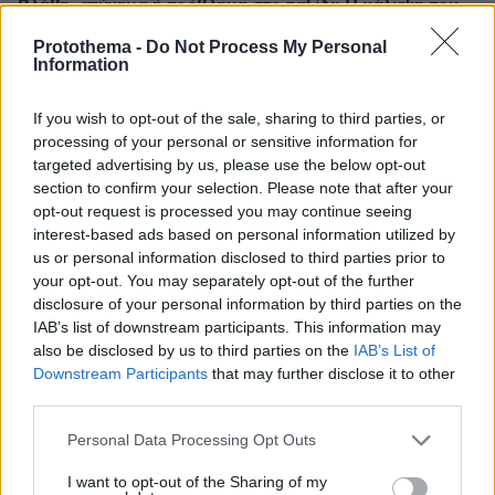
Βλάβη, ατύχημα ή πρόβλημα στο ταξίδι; Η κάλυψη που
πολλοί αγνοούν
Protothema -
Do Not Process My Personal
Information
ΔΕΙΤΕ ΟΛΕΣ ΤΙΣ ΕΙΔΗΣΕΙΣ
If you wish to opt-out of the sale, sharing to third parties, or
processing of your personal or sensitive information for
targeted advertising by us, please use the below opt-out
ΤΑ ΠΙΟ ΔΗΜΟΦΙΛΗ
section to confirm your selection. Please note that after your
opt-out request is processed you may continue seeing
interest-based ads based on personal information utilized by
us or personal information disclosed to third parties prior to
your opt-out. You may separately opt-out of the further
disclosure of your personal information by third parties on the
IAB’s list of downstream participants. This information may
also be disclosed by us to third parties on the
IAB’s List of
Downstream Participants
that may further disclose it to other
third parties.
Please note that this website/app uses one or more Google
Personal Data Processing Opt Outs
services and may gather and store information including but
not limited to your visit or usage behaviour. You may click to
I want to opt-out of the Sharing of my