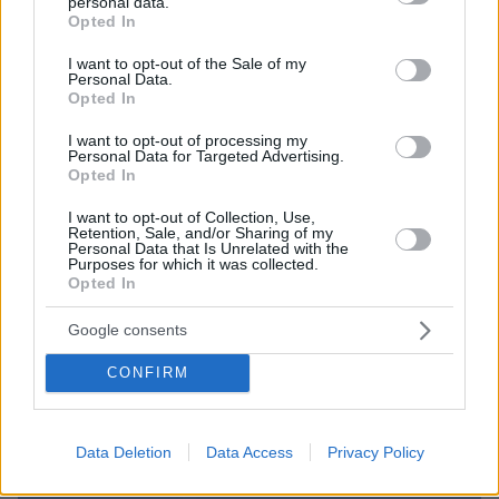
personal data.
grant or deny consent to Google and its third-party tags to
Opted In
use your data for below specified purposes in below Google
consent section.
I want to opt-out of the Sale of my
Personal Data.
Opted In
I want to opt-out of processing my
Personal Data for Targeted Advertising.
Opted In
06.08.2026, 23:17
I want to opt-out of Collection, Use,
Retention, Sale, and/or Sharing of my
Στη ΓΑΔΑ κρατείται η 46χρονη που κατηγορείται
Personal Data that Is Unrelated with the
για την επίθεση στη Marfin, δείτε βίντεο και
Purposes for which it was collected.
Opted In
φωτογραφίες
Google consents
CONFIRM
Data Deletion
Data Access
Privacy Policy