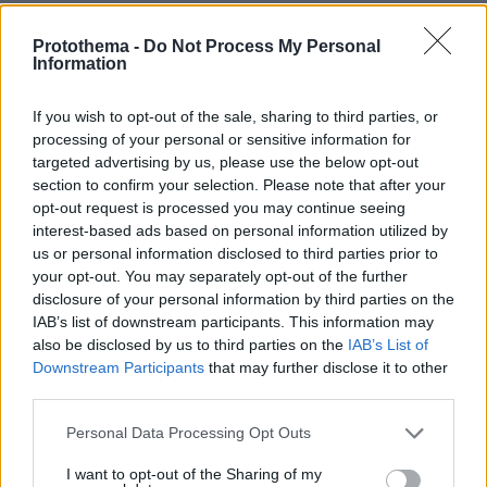
ΑΠΑΝΤΗΣΗ
Protothema -
Do Not Process My Personal
55
Information
15.05.2025, 09:56
Ρε φιλε γιατί το γενικεύεις, η γυναίκα νιώθει
If you wish to opt-out of the sale, sharing to third parties, or
ολοκληρωμένη δίχως παιδιά και πολλές άλλες.
processing of your personal or sensitive information for
Κανε μας την χάρη.
targeted advertising by us, please use the below opt-out
ΑΠΑΝΤΗΣΗ
section to confirm your selection. Please note that after your
opt-out request is processed you may continue seeing
interest-based ads based on personal information utilized by
1234
us or personal information disclosed to third parties prior to
15.05.2025, 12:43
your opt-out. You may separately opt-out of the further
Κοροϊδεύετε τον εαυτό σας. Καμιά ολοκλήρωση
disclosure of your personal information by third parties on the
δεν είναι. Μια δέσμευση εσαεί είναι, η οποία σου
IAB’s list of downstream participants. This information may
απομυζά τεράστιο σωματικό και ψυχολογικό
also be disclosed by us to third parties on the
IAB’s List of
δυναμικό, και δεν σου επιτρέπει να ασχοληθείς
Downstream Participants
that may further disclose it to other
third parties.
και να εξελίξεις τον εαυτό σου, και να χαρείς τη
ζωή σου. "Ολοκλήρωση" το βλέπουν όσοι η ζωή
Please note that this website/app uses one or more Google
Personal Data Processing Opt Outs
τους είναι μίζερη και άδεια και προσπαθούν να τη
services and may gather and store information including but
γεμίσουν με τις ζωές των άλλων.
not limited to your visit or usage behaviour. You may click to
I want to opt-out of the Sharing of my