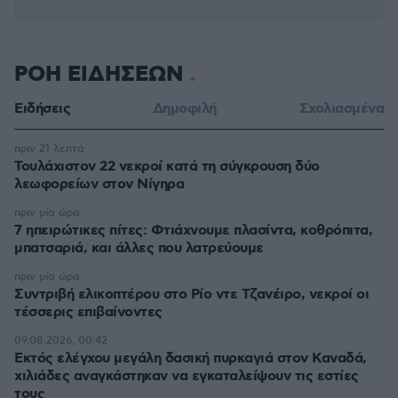
ΡΟΗ ΕΙΔΗΣΕΩΝ
Ειδήσεις
Δημοφιλή
Σχολιασμένα
πριν 21 λεπτά
Τουλάχιστον 22 νεκροί κατά τη σύγκρουση δύο
λεωφορείων στον Νίγηρα
πριν μία ώρα
7 ηπειρώτικες πίτες: Φτιάχνουμε πλασίντα, κοθρόπιτα,
μπατσαριά, και άλλες που λατρεύουμε
πριν μία ώρα
Συντριβή ελικοπτέρου στο Ρίο ντε Τζανέιρο, νεκροί οι
τέσσερις επιβαίνοντες
09.08.2026, 00:42
Εκτός ελέγχου μεγάλη δασική πυρκαγιά στον Καναδά,
χιλιάδες αναγκάστηκαν να εγκαταλείψουν τις εστίες
τους