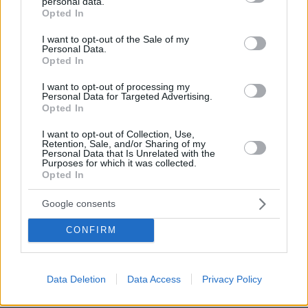
personal data.
ΑΠΑΝΤΗΣΗ
grant or deny consent to Google and its third-party tags to
Opted In
use your data for below specified purposes in below Google
ΟΠΟΤΕ
consent section.
I want to opt-out of the Sale of my
Personal Data.
16.05.2025, 08:17
Opted In
ΤΙ ΠΡΟΤΕΙΝΕΙΣ? ΝΑ ΜΗΝ ΚΑΝΟΥΜΕ ΠΑΙΔΙΑ
ΚΑΙ ΝΑ ΣΒΗΣΕΙ Η ΑΝΘΡΩΠΟΤΗΤΑ? ΜΕΡΙΚΕΣ
I want to opt-out of processing my
ΕΡΩΤΗΣΕΙΣ. ΟΤΙ ΚΩΛΟΠΕΡΙΟΥΣΙΑ ΕΧΕΙΣ ΠΟΥ
Personal Data for Targeted Advertising.
Opted In
ΘΑ ΤΗΝ ΑΦΗΣΕΙΣ? ΣΥΝΤΑΞΗ ΘΕΛΕΙΣ ΝΑ
ΠΑΡΕΙΣ? ΚΑΝΟΝΙΚΑ ΔΕΝ ΠΡΕΠΕΙ ΝΑ ΠΑΡΕΙΣ
I want to opt-out of Collection, Use,
ΣΑΝ ΑΤΕΚΝΟΣ ΓΙΑΤΙ ΘΑ ΣΤΗΝ ΠΛΗΡΩΝΟΥΝ
Retention, Sale, and/or Sharing of my
Personal Data that Is Unrelated with the
ΤΑ ΔΙΚΑ ΜΟΥ ΠΑΙΔΙΑ ΠΟΥ ΘΑ
Purposes for which it was collected.
ΔΟΥΛΕΥΟΥΝ.ΚΑΝΟΝΙΚΑ ΕΠΡΕΠΕ ΝΑ ΣΚΙΣΕΙ
Opted In
ΣΤΗΝ ΦΟΡΟΛΟΓΙΑ ΤΟΥΣ ΑΤΕΚΝΟΥΣ ΚΑΙ ΝΑ
ΔΩΣΕΙ ΦΟΡΟΕΛΑΦΡΥΝΣΕΙΣ ΣΤΟΥΣ ΓΟΝΕΙΣ. ΤΙ
Google consents
ΟΛΑ ΤΑ ΘΕΣ?? ΤΗΝ ΕΧΕΤΕ ΔΕΙ ΣΤΡΑΒΑ ΟΙ
ΑΤΕΚΝΟΙ.
CONFIRM
ΑΠΑΝΤΗΣΗ
Data Deletion
Data Access
Privacy Policy