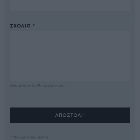
ΣΧΌΛΙΟ *
Απομένουν
2500
χαρακτήρες
* Υποχρεωτικά πεδία