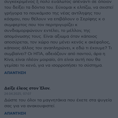
συγκεκριμένος ξ πολύ ευάλωτος απέναντι σε όποιον
του δείξει τα δόντια του. Εύχομαι κ ελπίζω, να σχιστεί
γρήγορα το πουκάμισο της νέας αντίληψης του
κόσμου, που θέλουν να επιβάλουν ο Σερίφης κ ο
συμφερτος που τον περιτριγυρίζει κ
συνδιαμορφώνουν εντέλει, το μέλλον, της
απομόνωσης τους. Είναι αξιωμα όταν κάποιος
αποσύρεται, τον χώρο που μένει κενός κ ακέφαλος,
κάποιος άλλος τον αναπληρώνει, κ εδώ τι έχουμε? Τι
συμβαίνει? Οι ΗΠΑ, αδειάζουν από παντού, άρα η
Κίνα, είναι πλέον μοιραίο, ότι είναι αυτή που θα
γεμίσει το κενό, για να ισορροπήσει το σύστημα.
ΑΠΑΝΤΗΣΗ
Δείξε έλεος στον Έλον.
24.04.2025, 07:07
Δώστε του όλοι τα μαγνητάκια που έχετε στα ψυγεία
σας για να ανακουφιστεί.
ΑΠΑΝΤΗΣΗ