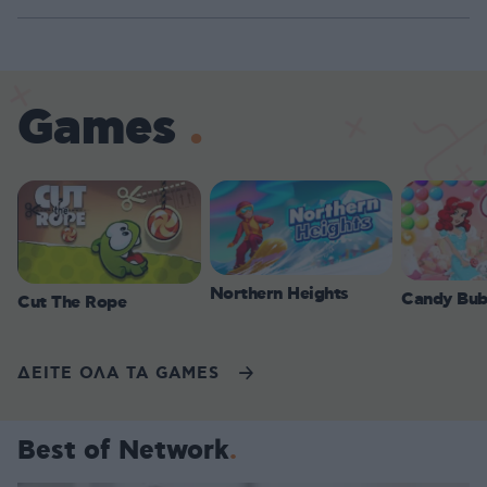
Games
Northern Heights
Candy Bub
Cut The Rope
ΔΕΙΤΕ ΟΛΑ ΤΑ GAMES
Best of Network