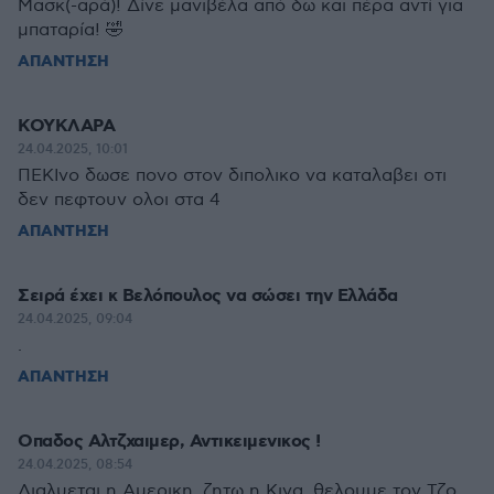
Μασκ(-αρά)! Δίνε μανιβέλα από δω και πέρα αντί για
μπαταρία! 🤣
ΑΠΑΝΤΗΣΗ
ΚΟΥΚΛΑΡΑ
24.04.2025, 10:01
ΠΕΚΙνο δωσε πονο στον διπολικο να καταλαβει οτι
δεν πεφτουν ολοι στα 4
ΑΠΑΝΤΗΣΗ
Σειρά έχει κ Βελόπουλος να σώσει την Ελλάδα
24.04.2025, 09:04
.
ΑΠΑΝΤΗΣΗ
Οπαδος Αλτζχαιμερ, Αντικειμενικος !
24.04.2025, 08:54
Διαλυεται η Αμερικη, ζητω η Κινα, θελουμε τον Τζο