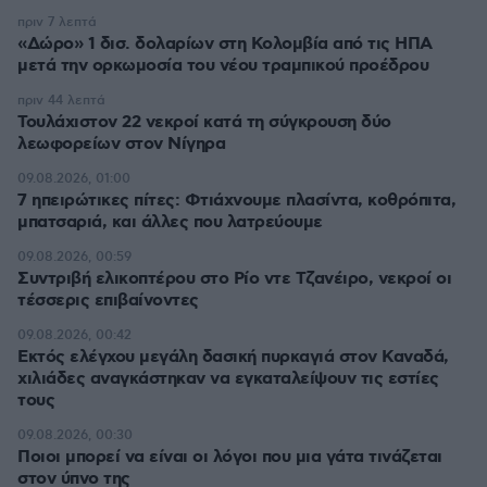
πριν 7 λεπτά
«Δώρο» 1 δισ. δολαρίων στη Κολομβία από τις ΗΠΑ
μετά την ορκωμοσία του νέου τραμπικού προέδρου
πριν 44 λεπτά
Τουλάχιστον 22 νεκροί κατά τη σύγκρουση δύο
λεωφορείων στον Νίγηρα
09.08.2026, 01:00
7 ηπειρώτικες πίτες: Φτιάχνουμε πλασίντα, κοθρόπιτα,
μπατσαριά, και άλλες που λατρεύουμε
09.08.2026, 00:59
Συντριβή ελικοπτέρου στο Ρίο ντε Τζανέιρο, νεκροί οι
τέσσερις επιβαίνοντες
09.08.2026, 00:42
Εκτός ελέγχου μεγάλη δασική πυρκαγιά στον Καναδά,
χιλιάδες αναγκάστηκαν να εγκαταλείψουν τις εστίες
τους
09.08.2026, 00:30
Ποιοι μπορεί να είναι οι λόγοι που μια γάτα τινάζεται
στον ύπνο της