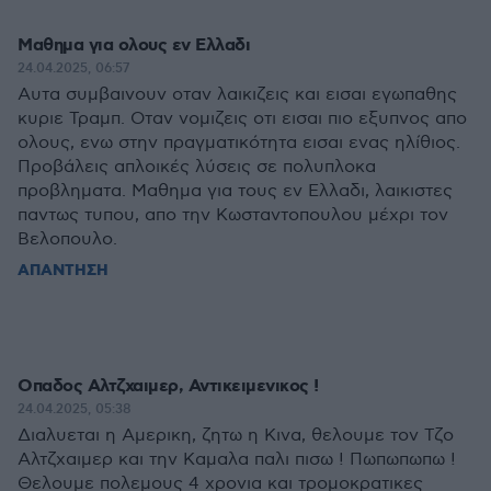
Μαθημα για ολους εν Ελλαδι
24.04.2025, 06:57
Αυτα συμβαινουν οταν λαικιζεις και εισαι εγωπαθης
κυριε Τραμπ. Οταν νομιζεις οτι εισαι πιο εξυπνος απο
ολους, ενω στην πραγματικότητα εισαι ενας ηλίθιος.
Προβάλεις απλοικές λύσεις σε πολυπλοκα
προβληματα. Μαθημα για τους εν Ελλαδι, λαικιστες
παντως τυπου, απο την Κωσταντοπουλου μέχρι τον
Βελοπουλο.
ΑΠΑΝΤΗΣΗ
Οπαδος Αλτζχαιμερ, Αντικειμενικος !
24.04.2025, 05:38
Διαλυεται η Αμερικη, ζητω η Κινα, θελουμε τον Τζο
Αλτζχαιμερ και την Καμαλα παλι πισω ! Πωπωπωπω !
Θελουμε πολεμους 4 χρονια και τρομοκρατικες