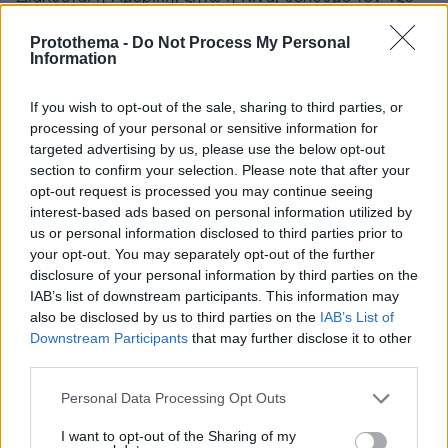
Αλτζχαιμερ και την Καμαλα παλι πισω ! Πωπωπωπω !
Θελουμε πολεμους 4 χρονια και τρομοκρατικες
Protothema -
Do Not Process My Personal
Information
επιθεσεις στην Ευρωπη απο Ισλαμιστες συχνα. Μας
αρεσει. Το απολαμβαναμε και δεν βγαζαμε κιχ !!
Ηταν το περιβαλλον που θελουμε και αγαπαμε. Κατω
If you wish to opt-out of the sale, sharing to third parties, or
processing of your personal or sensitive information for
ο Τραμπ !
targeted advertising by us, please use the below opt-out
ΑΠΑΝΤΗΣΗ
section to confirm your selection. Please note that after your
opt-out request is processed you may continue seeing
interest-based ads based on personal information utilized by
us or personal information disclosed to third parties prior to
your opt-out. You may separately opt-out of the further
Ο χρυσοκεφαλος παίρνει μαθήματα
disclosure of your personal information by third parties on the
24.04.2025, 08:17
IAB’s list of downstream participants. This information may
Σε αυτόν τον εμπορικό πόλεμο η Κίνα αποδεικνύει
also be disclosed by us to third parties on the
IAB’s List of
ότι το παιχνίδι άλλαξε μεριά. Θα τα πάρουν όλα πίσω
Downstream Participants
that may further disclose it to other
στην Αμερική παρακαλώντας το Πεκίνο για μια
third parties.
συμφωνία.
Please note that this website/app uses one or more Google
Personal Data Processing Opt Outs
ΑΠΑΝΤΗΣΗ
services and may gather and store information including but
not limited to your visit or usage behaviour. You may click to
I want to opt-out of the Sharing of my