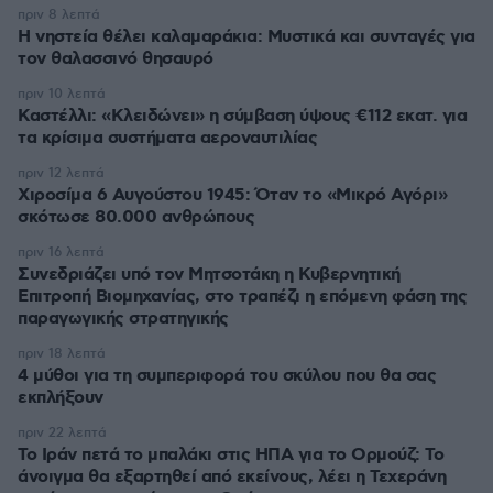
πριν 8 λεπτά
Η νηστεία θέλει καλαμαράκια: Μυστικά και συνταγές για
τον θαλασσινό θησαυρό
πριν 10 λεπτά
Καστέλλι: «Κλειδώνει» η σύμβαση ύψους €112 εκατ. για
τα κρίσιμα συστήματα αεροναυτιλίας
πριν 12 λεπτά
Χιροσίμα 6 Αυγούστου 1945: Όταν το «Μικρό Αγόρι»
σκότωσε 80.000 ανθρώπους
πριν 16 λεπτά
Συνεδριάζει υπό τον Μητσοτάκη η Κυβερνητική
Επιτροπή Βιομηχανίας, στο τραπέζι η επόμενη φάση της
παραγωγικής στρατηγικής
πριν 18 λεπτά
4 μύθοι για τη συμπεριφορά του σκύλου που θα σας
εκπλήξουν
πριν 22 λεπτά
Το Ιράν πετά το μπαλάκι στις ΗΠΑ για το Ορμούζ: Το
άνοιγμα θα εξαρτηθεί από εκείνους, λέει η Τεχεράνη