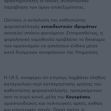
δραστηριότητες οι οποίες συνιστούσαν
παραβίαση των όρων επιλεξιμότητας.
Ωστόσο, η ανάκληση του καθεστώτος
εκπαιδευτικών ιδρυμάτων
φοροαπαλλαγής
αποτελεί σπάνιο φαινόμενο. Επιπροσθέτως, η
φορολογική νομοθεσία προβλέπει το δικαίωμα
των οργανισμών να ασκήσουν ένδικα μέσα
κατά δυσμενών αποφάσεων της Υπηρεσίας.
Η I.R.S. αναφέρει ότι ετησίως λαμβάνει πλήθος
καταγγελιών περί καταχρηστικής χρήσης του
καθεστώτος φοροαπαλλαγής, προερχόμενων
Κογκρέσου
από το ευρύ κοινό, μέλη του
,
ομοσπονδιακές και πολιτειακές αρχές, καθώς
και εσωτερικές πηγές. Παρά ταύτα, η