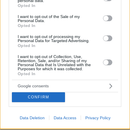
personal data.
grant or deny consent to Google and its third-party tags to
Η Smart φοιτητική κατοικία στην καρδιά της Αθήνας
Opted In
use your data for below specified purposes in below Google
consent section.
I want to opt-out of the Sale of my
26.07.2026, 09:54
Personal Data.
Opted In
Επαγγελματική Εκπαίδευση & Εξειδίκευση: Το Mοντέλο που
σε Bάζει στην Aγορά Eργασίας
I want to opt-out of processing my
Personal Data for Targeted Advertising.
Opted In
31.07.2026, 11:04
14+1 λόγοι που αξίζει να ζήσεις το επετειακό τριήμερο των
I want to opt-out of Collection, Use,
15 χρόνων του Spetses Mini Marathon
Retention, Sale, and/or Sharing of my
Personal Data that Is Unrelated with the
Purposes for which it was collected.
Opted In
ΡΟΗ ΕΙΔΗΣΕΩΝ
Google consents
Ειδήσεις
Δημοφιλή
Σχολιασμένα
CONFIRM
πριν 7 λεπτά
Τα φρούτα που επιλέγουν 4 ενδοκρινολόγοι για
Data Deletion
Data Access
Privacy Policy
καλύτερο έλεγχο του σακχάρου – Το ένα μειώνει το
λίπος στην κοιλιά