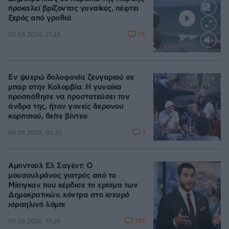
προκαλεί βρίζοντας γυναίκες, πέφτει
ξερός από γροθιά
56
05.08.2026, 21:28
Loaded
:
100.00%
Εν ψυχρώ δολοφονία ζευγαριού σε
μπαρ στην Κολομβία: Η γυναίκα
προσπάθησε να προστατεύσει τον
άνδρα της, ήταν γονείς 6χρονου
κοριτσιού, δείτε βίντεο
1
06.08.2026, 06:25
Αμπντούλ Ελ Σαγέντ: Ο
μουσουλμάνος γιατρός από το
Μίσιγκαν που κέρδισε το χρίσμα των
Δημοκρατικών, κόντρα στο ισχυρό
ισραηλινό λόμπι
186
05.08.2026, 19:24