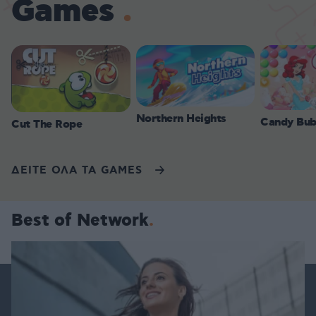
Games
Northern Heights
Candy Bub
Cut The Rope
ΔΕΙΤΕ ΟΛΑ ΤΑ GAMES
Best of Network