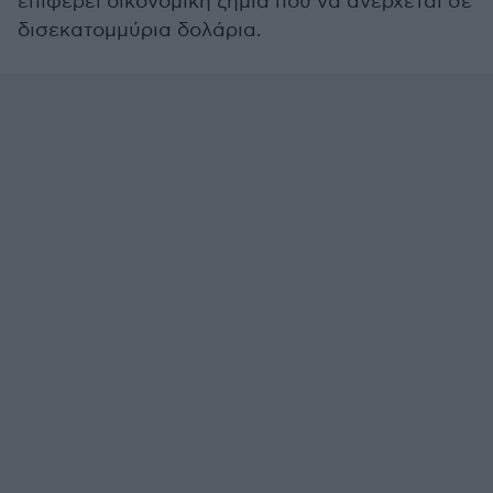
επιφέρει οικονομική ζημία που να ανέρχεται σε
δισεκατομμύρια δολάρια.