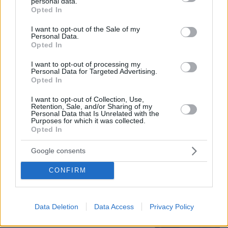
συνέπειες για όσους δεν εξηγήσουν
personal data.
grant or deny consent to Google and its third-party tags to
Opted In
αυτά τα προσβλητικά που λένε για την
use your data for below specified purposes in below Google
Ελπίδα
consent section.
I want to opt-out of the Sale of my
Personal Data.
1
πριν 40 λεπτά
Opted In
I want to opt-out of processing my
Personal Data for Targeted Advertising.
Τα αναπάντητα ερωτήματα για την
Opted In
τραγωδία στην Πάρο με τον νεκρό
4χρονο στην πισίνα: Στο μικροσκόπιο
I want to opt-out of Collection, Use,
Retention, Sale, and/or Sharing of my
οι κάμερες και ο ρόλος του
Personal Data that Is Unrelated with the
ναυαγοσώστη
Purposes for which it was collected.
Opted In
7
10.08.2026, 07:13
Google consents
Δήμας: Το ελικόπτερο είχε άδεια να
CONFIRM
προσγειωθεί στο ελικοδρόμιο του
νησιού στις Αλυκές και όχι στο
Σαρακήνικο
Data Deletion
Data Access
Privacy Policy
98
09.08.2026, 21:55