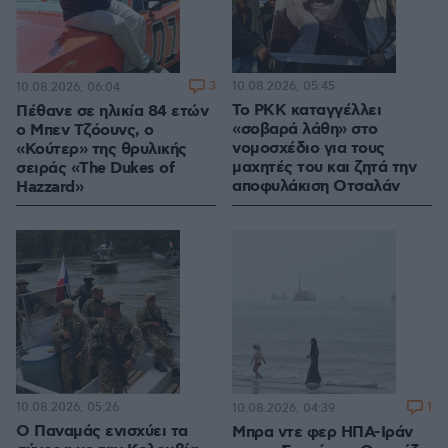
3
10.08.2026, 05:45
10.08.2026, 06:04
Το PKK καταγγέλλει
Πέθανε σε ηλικία 84 ετών
«σοβαρά λάθη» στο
ο Μπεν Τζόουνς, ο
νομοσχέδιο για τους
«Κούτερ» της θρυλικής
μαχητές του και ζητά την
σειράς «The Dukes of
αποφυλάκιση Οτσαλάν
Hazzard»
10.08.2026, 05:26
1
10.08.2026, 04:39
O Παναμάς ενισχύει τα
Μπρα ντε φερ ΗΠΑ-Ιράν