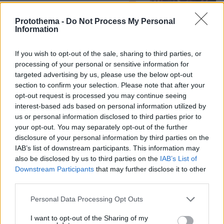
5
10.08.2026, 07:24
Protothema -
Do Not Process My Personal
Information
Η 24χρονη αριστούχος της Ιατρικής
Αθηνών, που διάβασε τον Ιπποκρατικό
If you wish to opt-out of the sale, sharing to third parties, or
Όρκο, μιλά για τον «άριστο γιατρό»
processing of your personal or sensitive information for
3
10.08.2026, 08:09
targeted advertising by us, please use the below opt-out
section to confirm your selection. Please note that after your
opt-out request is processed you may continue seeing
interest-based ads based on personal information utilized by
us or personal information disclosed to third parties prior to
Γιαννακόπουλος για Ολυμπιακό: «Πριν
your opt-out. You may separately opt-out of the further
10 χρόνια φώναζαν οφσάιντ, δεν
disclosure of your personal information by third parties on the
ήξεραν ότι η μπάλα μπάσκετ είναι
IAB’s list of downstream participants. This information may
πορτοκαλί» - Τι είπε για το έμφραγμα
also be disclosed by us to third parties on the
IAB’s List of
που υπέστη το 2020, Αταμάν,
Downstream Participants
that may further disclose it to other
Ομπράντοβιτς και Αγγελόπουλους
third parties.
126
09.08.2026, 18:32
Please note that this website/app uses one or more Google
Personal Data Processing Opt Outs
services and may gather and store information including but
Καρυστιανού: Θα υπάρξουν νομικές
not limited to your visit or usage behaviour. You may click to
I want to opt-out of the Sharing of my