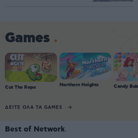
Loaded
:
100.00%
Games
Northern Heights
Candy Bub
Cut The Rope
ΔΕΙΤΕ ΟΛΑ ΤΑ GAMES
Best of Network