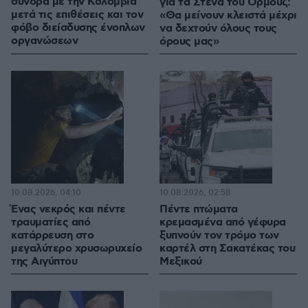
σύνορα με την Κολομβία
για τα Στενά του Ορμούζ:
μετά τις επιθέσεις και τον
«Θα μείνουν κλειστά μέχρι
φόβο διείσδυσης ένοπλων
να δεχτούν όλους τους
οργανώσεων
όρους μας»
10.08.2026, 04:10
10.08.2026, 02:58
Ένας νεκρός και πέντε
Πέντε πτώματα
τραυματίες από
κρεμασμένα από γέφυρα
κατάρρευση στο
ξυπνούν τον τρόμο των
μεγαλύτερο χρυσωρυχείο
καρτέλ στη Σακατέκας του
της Αιγύπτου
Μεξικού