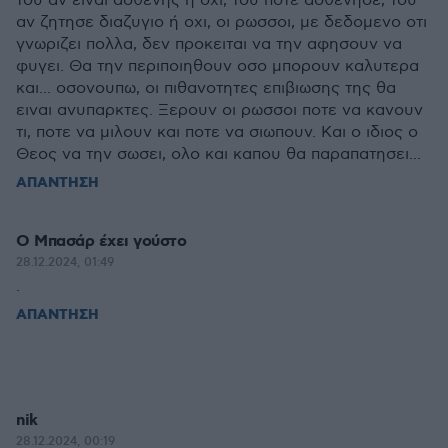
του αν ειναι ασθενης ή οχι, του ποτε ασθενησε, του
αν ζητησε διαζυγιο ή οχι, οι ρωσσοι, με δεδομενο οτι
γνωριζει πολλα, δεν προκειται να την αφησουν να
φυγει. Θα την περιποιηθουν οσο μπορουν καλυτερα
και... οσονουπω, οι πιθανοτητες επιβιωσης της θα
ειναι ανυπαρκτες. Ξερουν οι ρωσσοι ποτε να κανουν
τι, ποτε να μιλουν και ποτε να σιωπουν. Και ο ιδιος ο
Θεος να την σωσει, ολο και καπου θα παραπατησει...
ΑΠΑΝΤΗΣΗ
Ο Μπασάρ έχει γούστο
28.12.2024, 01:49
.
ΑΠΑΝΤΗΣΗ
nik
28.12.2024, 00:19