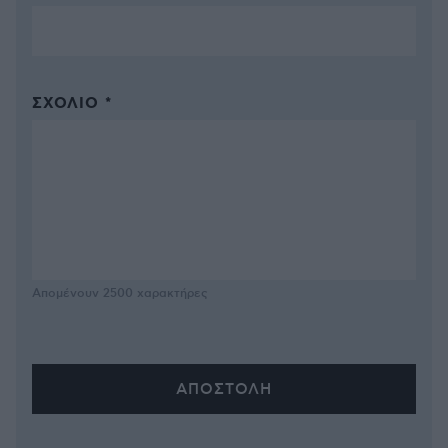
ΣΧΌΛΙΟ *
Απομένουν
2500
χαρακτήρες