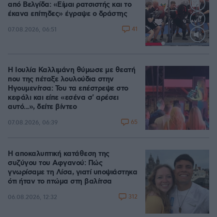
από Βελγίδα: «Είμαι ρατσιστής και το
έκανα επίτηδες» έγραψε ο δράστης
41
07.08.2026, 06:51
Loaded
:
100.00%
Η Ιουλία Καλλιμάνη θύμωσε με θεατή
που της πέταξε λουλούδια στην
Ηγουμενίτσα: Του τα επέστρεψε στο
κεφάλι και είπε «εσένα σ' αρέσει
αυτό...», δείτε βίντεο
65
07.08.2026, 06:39
Η αποκαλυπτική κατάθεση της
συζύγου του Αφγανού: Πώς
γνωρίσαμε τη Λίσα, γιατί υποψιάστηκα
ότι ήταν το πτώμα στη βαλίτσα
312
06.08.2026, 12:32