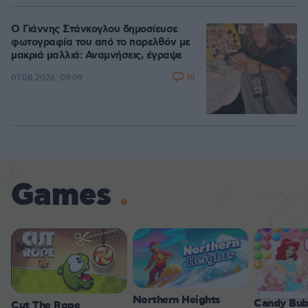
Ο Γιάννης Στάνκογλου δημοσίευσε
φωτογραφία του από το παρελθόν με
μακριά μαλλιά: Αναμνήσεις, έγραψε
10
07.08.2026, 09:09
Games
Northern Heights
Candy Bub
Cut The Rope