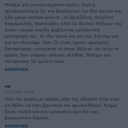
Μιλάμε για μουσουλμανικά κράτη. Εκεί η
προσωπολατρία ζει και βασιλεύσει (τα ίδια ίσχυαν και
εδώ μέχρι καποια χρόνια , πχ Βενιζέλος, Κων/νος
Καραμανλής, Βασιλιάδες κλπ). Οι δυτικοί Θέλουν τον
Ασαντ νεκρό επειδή φοβούνται μελλοντική
επιστροφή του. Το ίδιο ίσχυε και για τον Σανταμ και
για τον Καντάφι. Όσο ζει ένας πρώην αρχηγός/
δικτακτορας -ονομάστε το όπως θέλετε- σε αυτα τα
κράτη, δεν υπάρχει αλλαγή σελίδας. Μιλάμε για
νοοτροπίες 50 χρόνια πίσω.
ΑΠΑΝΤΗΣΗ
νικ
28.12.2024, 00:06
Από την ρωσια με αγάπη, κάτι της έδωσαν όταν είπε
ότι θέλει να πάει βρετανία και αργοπεθαινει. Κρίμα
ξέρει πολλά και εχει μπαγιόκο άρα θα εχει
βασανιστικο θάνατο....
ΑΠΑΝΤΗΣΗ