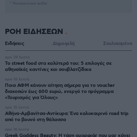
* Υποχρεωτικά πεδία
ΡΟΗ ΕΙΔΗΣΕΩΝ
Ειδήσεις
Δημοφιλή
Σχολιασμένα
πριν 29 λεπτά
Το street food στα καλύτερά του: 5 επιλογές σε
αθηναϊκές καντίνες και σουβλατζίδικα
πριν 10 λεπτά
Ποια ΑΦΜ κάνουν αίτηση σήμερα για το voucher
διακοπών έως 600 ευρώ, ενεργό το πρόγραμμα
«Τουρισμός για Όλους»
πριν 15 λεπτά
Αθήνα-Αρβανίτσα-Αντίκυρα: Ένα καλοκαιρινό road trip
από το βουνό στη θάλασσα
πριν 16 λεπτά
Greek Goddess Beauty: Η τάση ομορφιάς που μας κάνει