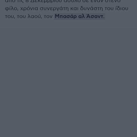
από τις 8 Δεκεμβρίου άσυλο σε έναν στενό
φίλο, χρόνια συνεργάτη και δυνάστη του ίδιου
του, του λαού, τον
Μπασάρ αλ Άσαντ.