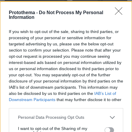
Protothema -
Do Not Process My Personal
Information
27.07.2026, 06:00
If you wish to opt-out of the sale, sharing to third parties, or
Το μέλλον της τεχνολογίας
processing of your personal or sensitive information for
targeted advertising by us, please use the below opt-out
section to confirm your selection. Please note that after your
03.08.2026, 10:56
opt-out request is processed you may continue seeing
Η Smart φοιτητική κατοικία στην καρδιά της Αθήνας
interest-based ads based on personal information utilized by
us or personal information disclosed to third parties prior to
26.07.2026, 09:54
your opt-out. You may separately opt-out of the further
Επαγγελματική Εκπαίδευση & Εξειδίκευση: Το Mοντέλο που
disclosure of your personal information by third parties on the
σε Bάζει στην Aγορά Eργασίας
IAB’s list of downstream participants. This information may
also be disclosed by us to third parties on the
IAB’s List of
ΣΧΟΛΙΑ
(13)
Downstream Participants
that may further disclose it to other
third parties.
ΠΡΟΣΘΗΚΗ ΣΧΟΛΙΟΥ
Please note that this website/app uses one or more Google
Personal Data Processing Opt Outs
services and may gather and store information including but
not limited to your visit or usage behaviour. You may click to
I want to opt-out of the Sharing of my