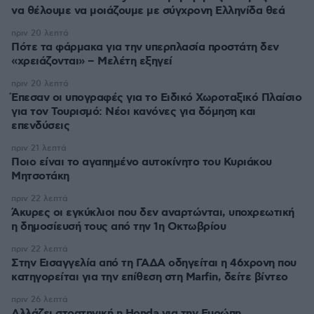
να θέλουμε να μοιάζουμε με σύγχρονη Ελληνίδα θεά
πριν 20 λεπτά
Πότε τα φάρμακα για την υπερπλασία προστάτη δεν
«χρειάζονται» – Μελέτη εξηγεί
πριν 20 λεπτά
Έπεσαν οι υπογραφές για το Ειδικό Χωροταξικό Πλαίσιο
για τον Τουρισμό: Νέοι κανόνες για δόμηση και
επενδύσεις
πριν 21 λεπτά
Ποιο είναι το αγαπημένο αυτοκίνητο του Κυριάκου
Μητσοτάκη
πριν 22 λεπτά
Άκυρες οι εγκύκλιοι που δεν αναρτώνται, υποχρεωτική
η δημοσίευσή τους από την 1η Οκτωβρίου
πριν 22 λεπτά
Στην Εισαγγελία από τη ΓΑΔΑ οδηγείται η 46χρονη που
κατηγορείται για την επίθεση στη Marfin, δείτε βίντεο
πριν 26 λεπτά
Αλλάζει στρατηγική η Honda για την Ευρώπη