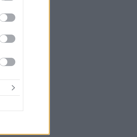
ut
τη