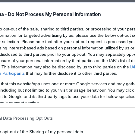
το χάος αναζητούν σήμερα Τουρκία, Ρωσία κα
ma -
Do Not Process My Personal Information
to opt-out of the sale, sharing to third parties, or processing of your per
formation for targeted advertising by us, please use the below opt-out s
ωσία
και το
Ιράν
θα επιχειρήσουν σήμερα να
r selection. Please note that after your opt-out request is processed y
 για τη Συρία. Οι τρεις χώρες, οι οποίες
eing interest-based ads based on personal information utilized by us or
disclosed to third parties prior to your opt-out. You may separately opt-
ν Ντόχα τους υπουργους Εξωτερικών τους, είν
losure of your personal information by third parties on the IAB’s list of
ταίροι στο πλαίσιο της διαδικασίας της Αστάνα
. This information may also be disclosed by us to third parties on the
IA
σε για να κάνει να σωπάσουν τα όπλα στη
Συρί
Participants
that may further disclose it to other third parties.
 να έχουν συνταχθεί με την ίδια πλευρά στο
 that this website/app uses one or more Google services and may gath
ης.
including but not limited to your visit or usage behaviour. You may click 
 to Google and its third-party tags to use your data for below specifi
ogle consent section.
η Τεχεράνη έσπευσαν στο πλευρό του σύρου
 τον βοήθησαν στρατιωτικά να συντρίψει την
l Data Processing Opt Outs
η, ενώ η Άγκυρα, χωρίς να εμπλέκεται άμεσα σ
ηρεί ευμενώς τις προόδους που σημειώνουν τ
o opt-out of the Sharing of my personal data.