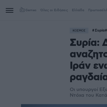
Games
Όλες οι Ειδήσεις
Ελλάδα
Πρωτοσέλι
Συρία
ΚΟΣΜΟΣ
Συρία: 
αναζητο
Ιράν εν
ραγδαία
Οι υπουργοί Εξ
Ντόχα του Κατά