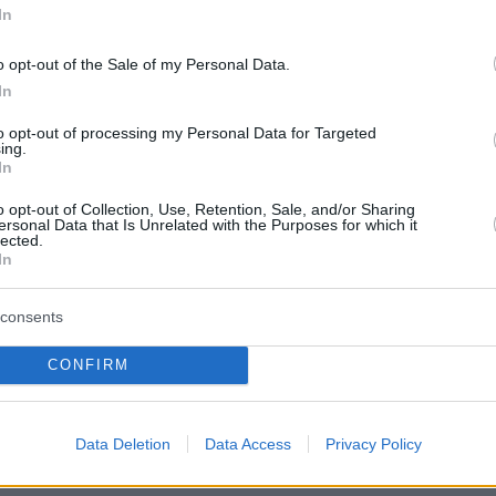
In
 ανταρτών.
o opt-out of the Sale of my Personal Data.
nsive by Islamist insurgents in Syria threatened to c
In
Damascus from the coast, a critical area for President
to opt-out of processing my Personal Data for Targeted
sad's minority Alawite sect and Russian allies
ing.
co/B5uiDQpwaz
pic.twitter.com/OPCbFPUfCp
In
o opt-out of Collection, Use, Retention, Sale, and/or Sharing
 (@Reuters)
December 6, 2024
ersonal Data that Is Unrelated with the Purposes for which it
lected.
In
consents
υρα, η αλλαγή της ισορροπίας των δυνάμεων σ
CONFIRM
οσωπεύει ταυτόχρονα μια ευκαιρία και ένα
οψίζει ο Χάμις Κινίρ, αναλυτής του γραφείου
Data Deletion
Data Access
Privacy Policy
risk Maplecroft.