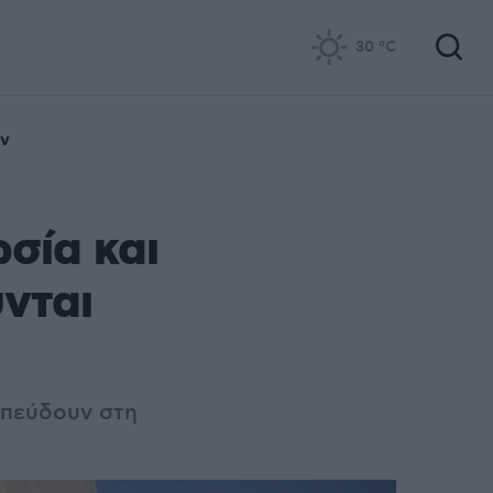
30
°C
ιν
σία και
νται
 σπεύδουν στη