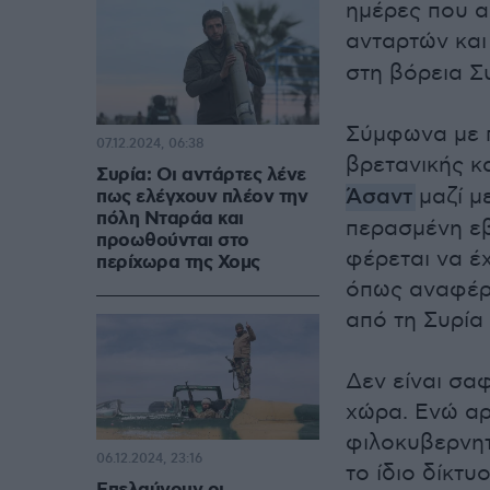
ημέρες που α
ανταρτών και
στη βόρεια Σ
Σύμφωνα με π
07.12.2024, 06:38
βρετανικής 
Συρία: Οι αντάρτες λένε
Άσαντ
μαζί μ
πως ελέγχουν πλέον την
πόλη Νταράα και
περασμένη ε
προωθούνται στο
φέρεται να έ
περίχωρα της Χομς
όπως αναφέρε
από τη Συρία
Δεν είναι σα
χώρα. Ενώ αρ
φιλοκυβερνητι
06.12.2024, 23:16
το ίδιο δίκτ