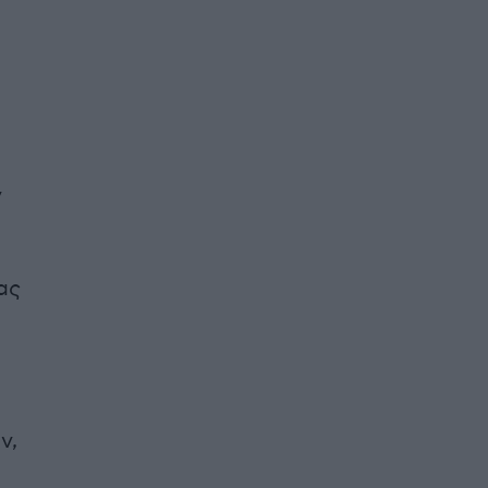
ν
ας
ν,