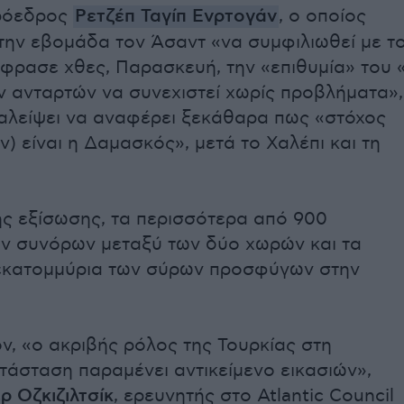
ρόεδρος
Ρετζέπ Ταγίπ Ενρτογάν
, ο οποίος
την εβομάδα τον Άσαντ «να συμφιλιωθεί με τ
έφρασε χθες, Παρασκευή, την «επιθυμία» του 
 ανταρτών να συνεχιστεί χωρίς προβλήματα»,
αλείψει να αναφέρει ξεκάθαρα πως «στόχος
) είναι η Δαμασκός», μετά το Χαλέπι και τη
ης εξίσωσης, τα περισσότερα από 900
ων συνόρων μεταξύ των δύο χωρών και τα
 εκατομμύρια των σύρων προσφύγων στην
ν, «ο ακριβής ρόλος της Τουρκίας στη
ατάσταση παραμένει αντικείμενο εικασιών»,
ρ Οζκιζιλτσίκ
, ερευνητής στο Atlantic Council