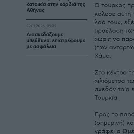
κατοικία στην καρδιά της
Ο τούρκος π
Αθήνας
κάλεσε αυτή 
λαό του», εξ
29.07.2026, 09:39
προέλαση των
Διασκεδάζουμε
χωρίς να παρ
υπεύθυνα, επιστρέφουμε
με ασφάλεια
(των ανταρτών
Χάμα.
Στο κέντρο τ
χιλιόμετρα τ
σχεδόν τρία
Τουρκία.
Προς το παρό
(σημερινή) κ
γράφει ο
Ομέ