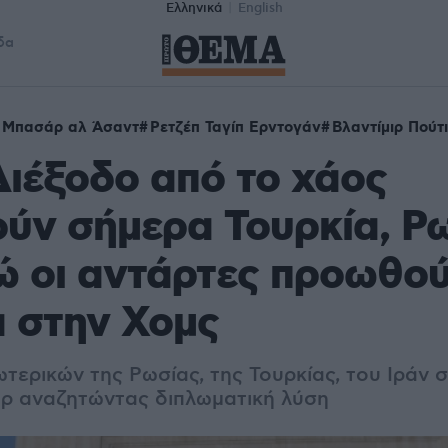
Ελληνικά
English
δα
Μπασάρ αλ Άσαντ
Ρετζέπ Ταγίπ Ερντογάν
Βλαντίμιρ Πούτ
Διέξοδο από το χάος
ύν σήμερα Τουρκία, Ρω
ώ οι αντάρτες προωθού
 στην Χομς
ωτερικών της Ρωσίας, της Τουρκίας, του Ιράν
ρ αναζητώντας διπλωματική λύση