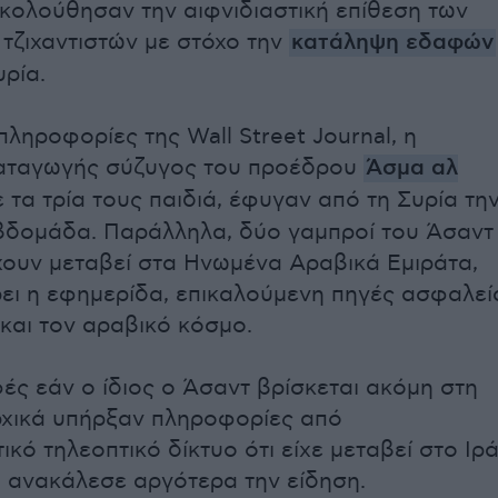
κολούθησαν την αιφνιδιαστική επίθεση των
 τζιχαντιστών με στόχο την
κατάληψη εδαφών
υρία.
ληροφορίες της Wall Street Journal, η
καταγωγής σύζυγος του προέδρου
Άσμα αλ
ε τα τρία τους παιδιά, έφυγαν από τη Συρία τη
βδομάδα. Παράλληλα, δύο γαμπροί του Άσαντ
χουν μεταβεί στα Ηνωμένα Αραβικά Εμιράτα,
ι η εφημερίδα, επικαλούμενη πηγές ασφαλεί
 και τον αραβικό κόσμο.
φές εάν ο ίδιος ο Άσαντ βρίσκεται ακόμη στη
χικά υπήρξαν πληροφορίες από
κό τηλεοπτικό δίκτυο ότι είχε μεταβεί στο Ιρά
υο ανακάλεσε αργότερα την είδηση.