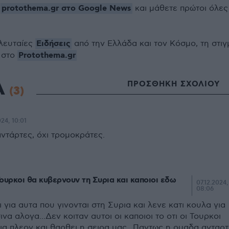
protothema.gr στο Google News
ο
και μάθετε πρώτοι όλες
Ειδήσεις
ελευταίες
από την Ελλάδα και τον Κόσμο, τη στιγ
Protothema.gr
 στο
Α
ΠΡΟΣΘΗΚΗ ΣΧΟΛΙΟΥ
(3)
024, 10:01
αντάρτες, όχι τρομοκράτες.
Τουρκοι θα κυβερνουν τη Συρια και καποιοι εδω
07.12.2024,
08:06
ι για αυτα που γινονται στη Συρια και λενε κατι κουλα για
να αλογα...Δεν κοιταν αυτοι οι καποιοι το οτι οι Τουρκοι
ια πλεον και θαρθει η σειρα μας...Παντως η ομαδα ανταρ