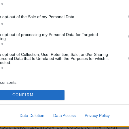
In
αμασκό από τα παράλια, όπου οι ρώσοι
 Άσαντ έχουν ναυτική και αεροπορική βάση.
«
o opt-out of the Sale of my Personal Data.
 απελευθέρωσαν την τελευταία κοινότητα στα
In
 πόλης Χομς και πλέον βρίσκονται προ των
to opt-out of processing my Personal Data for Targeted
νέφερε η τζιχαντιστική οργάνωση Χάγιατ Ταχρ
ing.
In
 σε μήνυμά της στην πλατφόρμα Telegram.
o opt-out of Collection, Use, Retention, Sale, and/or Sharing
ersonal Data that Is Unrelated with the Purposes for which it
lected.
ων ανταρτών, της οποίας ηγούνται οι ισλαμιστ
In
σαν εκ νέου τις δυνάμεις που παραμένουν
κυβέρνηση του προέδρου Μπασάρ αλ Άσαντ ν
consents
ν.
CONFIRM
Data Deletion
Data Access
Privacy Policy
ζεται η προέλαση των ανταρτών, χιλιάδες
 Χομς εγκαταλείπουν εσπευσμένα την πόλη