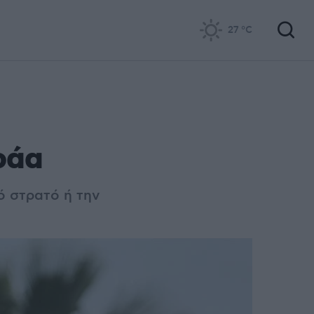
27
°C
ράα
ό στρατό ή την