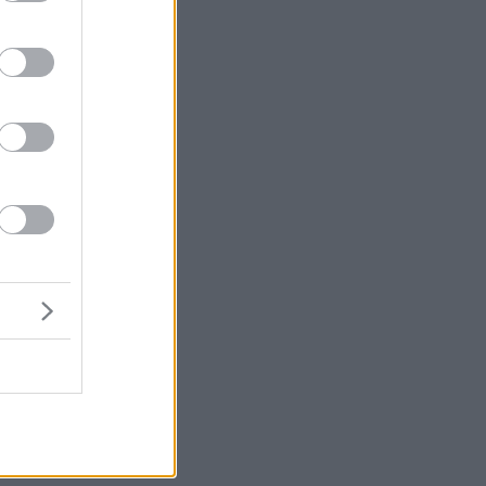
Οι
ίρ
ές
α