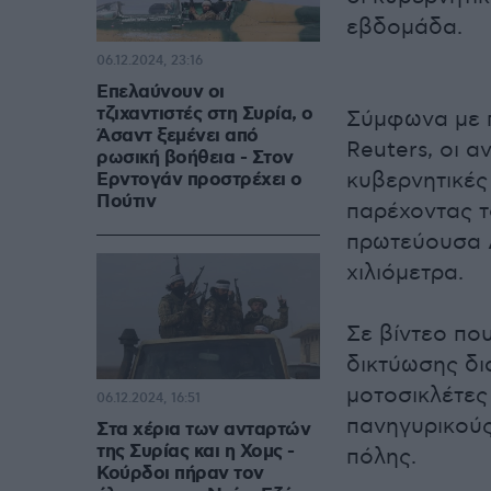
εβδομάδα.
06.12.2024, 23:16
Επελαύνουν οι
τζιχαντιστές στη Συρία, ο
Σύμφωνα με π
Άσαντ ξεμένει από
Reuters, οι 
ρωσική βοήθεια - Στον
κυβερνητικές
Ερντογάν προστρέχει ο
Πούτιν
παρέχοντας τ
πρωτεύουσα Δ
χιλιόμετρα.
Σε βίντεο πο
δικτύωσης δι
μοτοσικλέτες 
06.12.2024, 16:51
πανηγυρικούς
Στα χέρια των ανταρτών
της Συρίας και η Χομς -
πόλης.
Κούρδοι πήραν τον