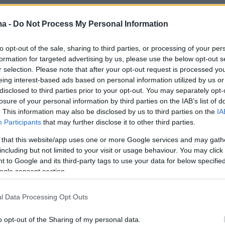
ς δεν υπήρχε επίσημη αντίδραση από τον
ma -
Do Not Process My Personal Information
τό ή την κυβέρνηση Άσαντ, ενώ το Reuters
 πως δεν είναι σε θέση να επαληθεύσει τον
to opt-out of the sale, sharing to third parties, or processing of your per
ν ανταρτών.
formation for targeted advertising by us, please use the below opt-out s
r selection. Please note that after your opt-out request is processed y
eing interest-based ads based on personal information utilized by us or
disclosed to third parties prior to your opt-out. You may separately opt-
ης πόλης Νταράα, της οποίας ο πληθυσμός
losure of your personal information by third parties on the IAB’s list of
ις 100.000 πριν από την έναρξη του εμφυλίου
. This information may also be disclosed by us to third parties on the
IA
Participants
that may further disclose it to other third parties.
1), είναι υψηλού συμβολισμού αφού θεωρείται
έγερσης. Είναι η πρωτεύουσα της ομώνυμης
 that this website/app uses one or more Google services and may gath
including but not limited to your visit or usage behaviour. You may click 
οποία έχει περισσότερους από ένα εκατομμύρι
 to Google and its third-party tags to use your data for below specifi
τα σύνορα με την Ιορδανία.
ogle consent section.
εί η ανακοίνωση των ανταρτών ότι
l Data Processing Opt Outs
στα περίχωρα της πόλης Χομς (κεντρικά). Εά
o opt-out of the Sharing of my personal data.
καταλάβουν τη Χομς θα αποκόψουν την