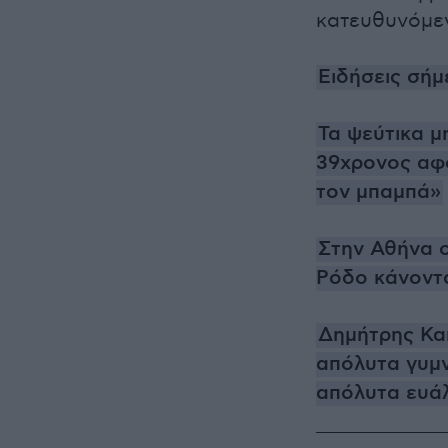
κατευθυνόμεν
Ειδήσεις σήμ
Τα ψεύτικα μ
39χρονος αφο
τον μπαμπά»
Στην Αθήνα 
Ρόδο κάνοντα
Δημήτρης Καπ
απόλυτα γυμν
απόλυτα ευά