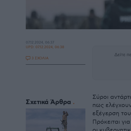
07.12.2024, 06:37
UPD:
07.12.2024, 06:38
Δείτε 
3 ΣΧΟΛΙΑ
Σύροι αντάρ
Σχετικά Άρθρα
πως ελέγχουν
εξέγερση του
Πρόκειται γι
οι κυβερνητι